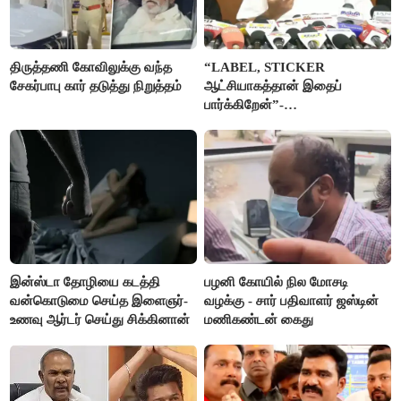
திருத்தணி கோவிலுக்கு வந்த
“LABEL, STICKER
சேகர்பாபு கார் தடுத்து நிறுத்தம்
ஆட்சியாகத்தான் இதைப்
பார்க்கிறேன்”-
எம்.ஆர்.கே.பன்னீர்செல்வம்
இன்ஸ்டா தோழியை கடத்தி
பழனி கோயில் நில மோசடி
வன்கொடுமை செய்த இளைஞர்-
வழக்கு - சார் பதிவாளர் ஜஸ்டின்
உணவு ஆர்டர் செய்து சிக்கினான்
மணிகண்டன் கைது