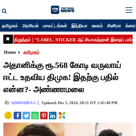
தமிழகம்
அரசியல்
மாவட்டங்கள்
இந்தியா
உலகம்
சினிமா
க்ரைம
Home
தமிழகம்
அதானிக்கு ரூ.568 கோடி வருவாய்
ஈட்ட உதவிய திமுக! இதற்கு பதில்
என்ன?- அண்ணாமலை
By
Updated: Dec 5, 2024, 20:11 IST
2:41:48 PM
AISHWARYA G