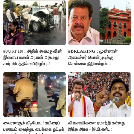
#JUST IN : அதிக் அகமதுவின்
#BREAKING : முன்னாள்
இளைய மகன் அபான் அகமது
அமைச்சர் பொன்முடிக்கு
கார் விபத்தில் உயிரிழப்பு..!
சென்னை நீதிமன்றம்
பிடிவாரண்ட்..!
வைரலாகும் வீடியோ..! உயிரைப்
விவசாயிகளை ஏமாற்றி உள்ளது
பணயம் வைத்து, பைக்கை ஓட்டிக்
இந்த அரசு - இ.பி.எஸ்..!