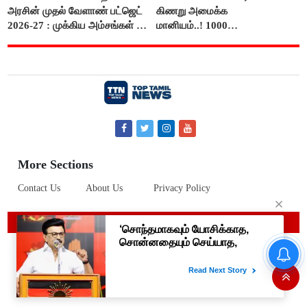
அரசின் முதல் வேளாண் பட்ஜெட்
கிணறு அமைக்க
2026-27 : முக்கிய அம்சங்கள் ஓர்
மானியம்..! 1000
பார்வை..!
விவசாயிகளுக்கு மானியத்தில்
பம்புசெட் வழங்கப்படும்..!
More Sections
Contact Us
About Us
Privacy Policy
© 2019 Top Tamil News
“LABEL, STICKER
ஆட்சியாகத்தான் இதைப்
பார்க்கிறேன்”-
எம்.ஆர்.கே.பன்னீர்செல்வம்