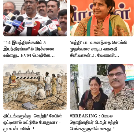
“14 இயந்திரங்களில் 5
'கத்தி' பட வசனத்தை சொல்லி
இயந்திரங்களில் பிரச்சனை
முதல்வரை சாடிய வானதி
உள்ளது.. EVM மெஷினே
சீனிவாசன்..!: வேளாண்
பிரச்சனையா இருக்கு”- என்.ஆர்.
பட்ஜெட்டுக்கு பாஜக கடும்
இளங்கோ
எதிர்ப்பு!
திட்டங்களுக்கு 'வெற்றி' லேபிள்
#BREAKING : பிரபல
ஒட்டினால் மட்டுமே போதுமா? -
தொழிலதிபர் பி.ஆர்.சுந்தர்
மு.க.ஸ்டாலின்..!
பெங்களூருவில் கைது..!