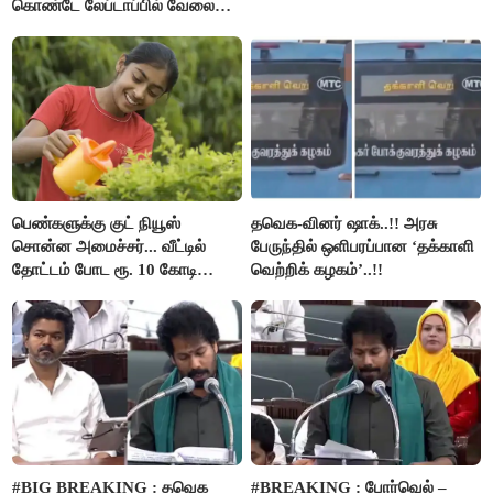
கொண்டே லேப்டாப்பில் வேலை
பார்த்த நபர்..!
பெண்களுக்கு குட் நியூஸ்
தவெக-வினர் ஷாக்..!! அரசு
சொன்ன அமைச்சர்... வீட்டில்
பேருந்தில் ஒளிபரப்பான ‘தக்காளி
தோட்டம் போட ரூ. 10 கோடி
வெற்றிக் கழகம்’..!!
நிதி..!
#BIG BREAKING : தவெக
#BREAKING : போர்வெல் –