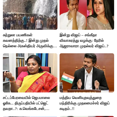
சுற்றுலா பயணிகள்
இன்று விஜய் – சங்கீதா
கவனத்திற்கு..! இன்று முதல்
விவாகரத்து வழக்கு: நேரில்
நெல்லை அகஸ்தியர் அருவிக்கு
ஆஜராவாரா முதல்வர் விஜய்..?
செல்ல தடை..!
சட்டப்பேரவையில் ஜெபமாலை
மத்திய வெளியுறவுத்துறை
ஓகே... திருப்பதியில் பட்ஜெட்
மந்திரிக்கு முதலமைச்சர் விஜய்
தவறா..?: சு.வெங்கடேசன்,
கடிதம்..!!
திருமாவளவனுக்கு தமிழிசை