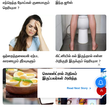
எந்தெந்த நோய்கள் குணமாகும்
இந்த ஜூஸ்
தெரியுமா ?
ஒற்றைத்தலைவலி ஏற்பட
கிட்னியில் கல் இருந்தால் என்ன
காரணமும் தீர்வுகளும்
அறிகுறி இருக்கும் தெரியுமா ?
ரூ.1 லட்சம் முதலீடு செய்தால்
ரூ.10 லட்சம்: கவர்ச்சி
வாக்குறுதியை நம்பி ரூ.500
கோடியை இழந்த திருப்பூர்
மக்கள்!