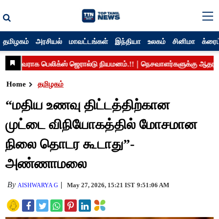
தமிழகம்
அரசியல்
மாவட்டங்கள்
இந்தியா
உலகம்
சினிமா
க்ரைம
Home
தமிழகம்
“மதிய உணவு திட்டத்திற்கான
முட்டை விநியோகத்தில் மோசமான
நிலை தொடர கூடாது”-
அண்ணாமலை
By
May 27, 2026, 15:21 IST
9:51:06 AM
AISHWARYA G