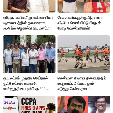
தமிழக மாநில சிறுபான்மையினர்
நெசவாளர்களுக்கு ஆதரவாக
ஆணையத்தின் தலைவராக
வீடியோ வெளியிட்டு பிரதமர்
பெலிக்ஸ் ஜெரால்டு நியமனம்.!!
மோடி வேண்டுகோள்!
ரூ.1 லட்சம் முதலீடு செய்தால்
சென்னை விமான நிலையத்தில்
ரூ.10 லட்சம்: கவர்ச்சி
ஊறுகாய், அல்வா, ஜாம்
வாக்குறுதியை நம்பி ரூ.500
எடுத்து செல்ல தடை!
கோடியை இழந்த திருப்பூர்
மக்கள்!