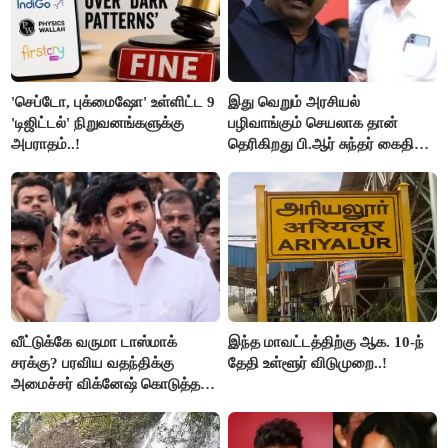
'செப்டோ, புக்மைஷோ' உள்ளிட்ட 9
இது வெறும் அரசியல்
'டிஜிட்டல்' நிறுவனங்களுக்கு
பழிவாங்கும் செயலாக தான்
அபராதம்..!
தெரிகிறது பி.ஆர் சுந்தர் கைதிற்கு
சீமான் கடும் கண்டனம்..!
வீட்டுக்கே வருமா டாஸ்மாக்
இந்த மாவட்டத்திற்கு ஆக. 10-ந்
சரக்கு? பரவிய வதந்திக்கு
தேதி உள்ளூர் விடுமுறை..!
அமைச்சர் விக்னேஷ் கொடுத்த
விளக்கம்!