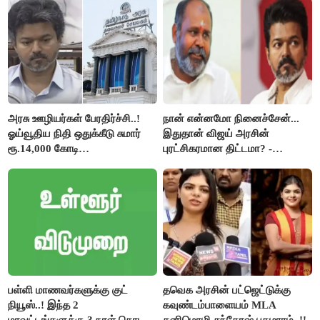
கேள்வி..!
அரசு ஊழியர்கள் பேரதிர்ச்சி..!
நான் என்னமோ நினைச்சேன்...
ஓய்வூதிய நிதி ஒதுக்கீடு சுமார்
இதுதான் விஜய் அரசின்
ரூ.14,000 கோடி
புரட்சிகரமான திட்டமா? -
குறைக்கப்பட்டுள்ளது..!
ஆர்.பி.உதயகுமார்..!
பள்ளி மாணவர்களுக்கு குட்
தவெக அரசின் பட்ஜெட்டுக்கு
நியூஸ்..! இந்த 2
கவுண்டம்பாளையம் MLA