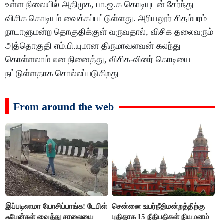
உள்ள நிலையில் அதிமுக, பா.ஜ.க கொடியுடன் சேர்ந்து
விசிக கொடியும் வைக்கப்பட்டுள்ளது. அரியலூர் சிதம்பரம்
நாடாளுமன்ற தொகுதிக்குள் வருவதால், விசிக தலைவரும்
அத்தொகுதி எம்.பி.யுமான திருமாவளவன் கலந்து
கொள்ளலாம் என நினைத்து, விசிக-வினர் கொடியை
நட்டுள்ளதாக சொல்லப்படுகிறது
From around the web
இப்படிலாமா யோசிப்பாங்க! டேபிள்
சென்னை உயர்நீதிமன்றத்திற்கு
ஃபேன்கள் வைத்து சாலையை
புதிதாக 15 நீதிபதிகள் நியமனம்