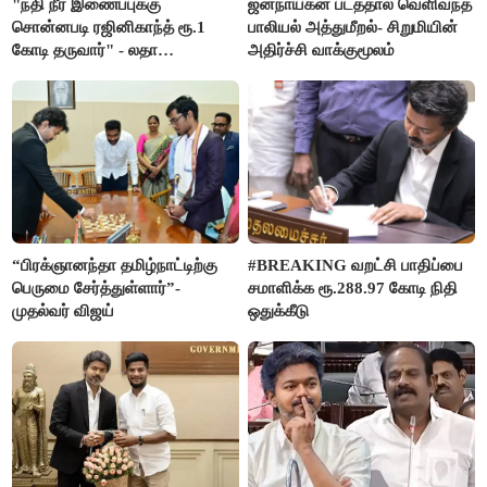
"நதி நீர் இணைப்புக்கு
ஜனநாயகன் படத்தால் வெளிவந்த
சொன்னபடி ரஜினிகாந்த் ரூ.1
பாலியல் அத்துமீறல்- சிறுமியின்
கோடி தருவார்" - லதா
அதிர்ச்சி வாக்குமூலம்
ரஜினிகாந்த்
“பிரக்ஞானந்தா தமிழ்நாட்டிற்கு
#BREAKING வறட்சி பாதிப்பை
பெருமை சேர்த்துள்ளார்”-
சமாளிக்க ரூ.288.97 கோடி நிதி
முதல்வர் விஜய்
ஒதுக்கீடு