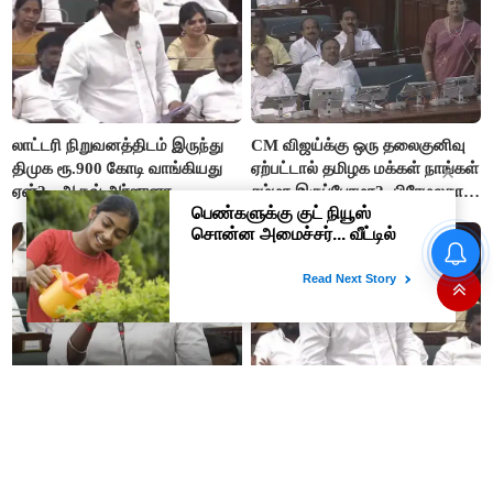
லாட்டரி நிறுவனத்திடம் இருந்து
CM விஜய்க்கு ஒரு தலைகுனிவு
திமுக ரூ.900 கோடி வாங்கியது
ஏற்பட்டால் தமிழக மக்கள் நாங்கள்
ஏன்? - ஆதவ் அர்ஜுனா
சும்மா இருப்போமா?- பிரேமலதா
விஜயகாந்த்
#BREAKING ஷாக் கொடுத்த
தங்கம் விலை! அதிரடி விலை
உயர்வு
“ஊழலை ஒழித்ததால் டாஸ்மாக்
இப்போது நடக்கும் ஆட்சியும்
வருமானம் அதிகரித்தது”-
ஜெயலலிதா ஆட்சிதான் –
அமைச்சர் விக்னேஷ்
சட்டமன்றத்தில் அமைச்சர் ஆதவ்
அர்ஜுனா அதிரடி பேச்சு!