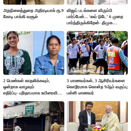
அறநிலைத்துறை அதிரடியால் ரூ.9
விஜய் படங்களை விரும்பி
கோடி பாக்கி வசூல்
பார்ப்பேன்... ‘லவ் டுடே’ 6 முறை
பார்த்திருக்கிறேன்- திமுக
எம்.எல்.ஏ.நெகிழ்ச்சி
2 பெண்கள் காதலிக்கவும்,
3 மாணவர்கள், 3 ஆசிரியர்களை
ஒன்றாக வாழவும்
கொடூரமாக கொன்ற 9ஆம் வகுப்பு
எதிர்ப்பு- பறிதாபமாக உயிரைவிட்ட
பள்ளி மாணவர்
ஜோடி