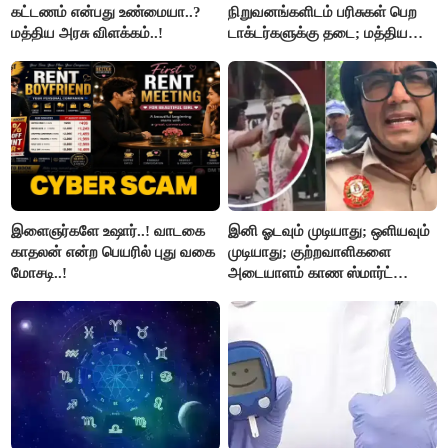
கட்டணம் என்பது உண்மையா..?
நிறுவனங்களிடம் பரிசுகள் பெற
மத்திய அரசு விளக்கம்..!
டாக்டர்களுக்கு தடை; மத்திய
அரசு உத்தரவு..!
இளைஞர்களே உஷார்..! வாடகை
இனி ஓடவும் முடியாது; ஒளியவும்
காதலன் என்ற பெயரில் புது வகை
முடியாது; குற்றவாளிகளை
மோசடி..!
அடையாளம் காண ஸ்மார்ட்
கண்ணாடிகளை பயன்படுத்த
போலீசார் முடிவு..!