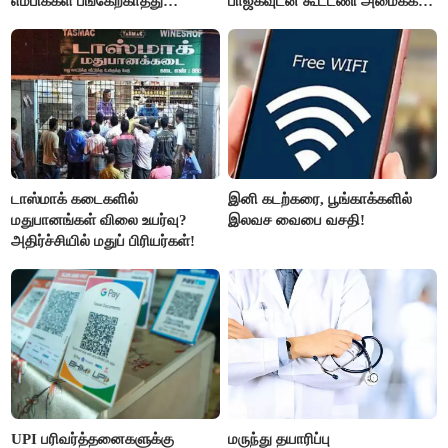
எம்பிக்கள் பங்கேற்காதது
பாஜகவுடன் கூட்டணி அமைக்க
வருத்தமளிக்கிறது- ப.சிதம்பரம்
திட்டம்
டாஸ்மாக் கடைகளில்
இனி கடற்கரை, பூங்காக்களில்
மதுபானங்கள் விலை உயர்வு?
இலவச வைபை வசதி!
அதிர்ச்சியில் மதுப் பிரியர்கள்!
UPI பரிவர்த்தனைகளுக்கு
மருந்து தயாரிப்பு