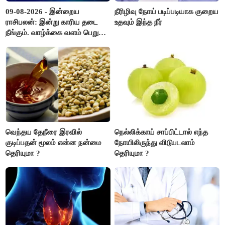
09-08-2026 - இன்றைய
நீரிழிவு நோய் படிப்படியாக குறைய
ராசிபலன்: இன்று காரிய தடை
உதவும் இந்த நீர்
நீங்கும். வாழ்க்கை வளம் பெறும்.
எதிரில் இருப்பவர்களை
எடைபோடுவது நல்லது..!
வெந்தய தேநீரை இரவில்
நெல்லிக்காய் சாப்பிட்டால் எந்த
குடிப்பதன் மூலம் என்ன நன்மை
நோயிலிருந்து விடுபடலாம்
தெரியுமா ?
தெரியுமா ?