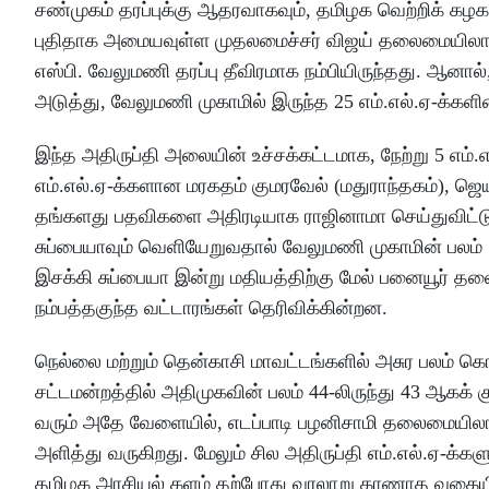
சண்முகம் தரப்புக்கு ஆதரவாகவும், தமிழக வெற்றிக் கழகத
புதிதாக அமையவுள்ள முதலமைச்சர் விஜய் தலைமையிலான அ
எஸ்பி. வேலுமணி தரப்பு தீவிரமாக நம்பியிருந்தது. ஆன
அடுத்து, வேலுமணி முகாமில் இருந்த 25 எம்.எல்.ஏ-க்களி
இந்த அதிருப்தி அலையின் உச்சக்கட்டமாக, நேற்று 5 எம்.எல
எம்.எல்.ஏ-க்களான மரகதம் குமரவேல் (மதுராந்தகம்), ஜெயக
தங்களது பதவிகளை அதிரடியாக ராஜினாமா செய்துவிட்ட
சுப்பையாவும் வெளியேறுவதால் வேலுமணி முகாமின் பலம்
இசக்கி சுப்பையா இன்று மதியத்திற்கு மேல் பனையூர
நம்பத்தகுந்த வட்டாரங்கள் தெரிவிக்கின்றன.
நெல்லை மற்றும் தென்காசி மாவட்டங்களில் அசுர பலம் கொ
சட்டமன்றத்தில் அதிமுகவின் பலம் 44-லிருந்து 43 ஆகக
வரும் அதே வேளையில், எடப்பாடி பழனிசாமி தலைமையிலா
அளித்து வருகிறது. மேலும் சில அதிருப்தி எம்.எல்.ஏ-க
தமிழக அரசியல் களம் தற்போது வரலாறு காணாத வகையில்