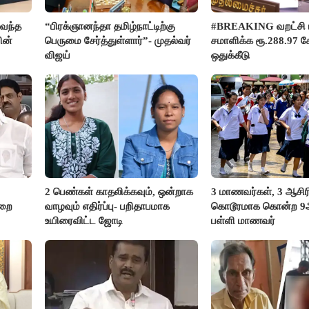
வந்த
“பிரக்ஞானந்தா தமிழ்நாட்டிற்கு
#BREAKING வறட்சி 
ின்
பெருமை சேர்த்துள்ளார்”- முதல்வர்
சமாளிக்க ரூ.288.97 க
விஜய்
ஒதுக்கீடு
2 பெண்கள் காதலிக்கவும், ஒன்றாக
3 மாணவர்கள், 3 ஆசி
ுறை
வாழவும் எதிர்ப்பு- பறிதாபமாக
கொடூரமாக கொன்ற 9ஆம
உயிரைவிட்ட ஜோடி
பள்ளி மாணவர்