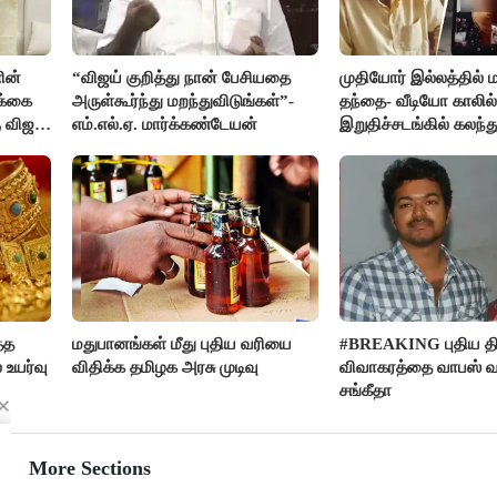
ின்
“விஜய் குறித்து நான் பேசியதை
முதியோர் இல்லத்தில
க்கை
அருள்கூர்ந்து மறந்துவிடுங்கள்”-
தந்தை- வீடியோ காலில்
 விஜய்
எம்.எல்.ஏ. மார்க்கண்டேயன்
இறுதிச்சடங்கில் கலந
மகள்கள்
்த
மதுபானங்கள் மீது புதிய வரியை
#BREAKING புதிய திர
 உயர்வு
விதிக்க தமிழக அரசு முடிவு
விவாகரத்தை வாபஸ் வ
சங்கீதா
More Sections