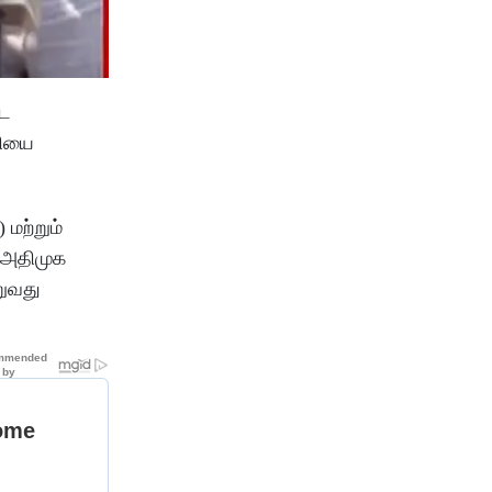
்ட
வியை
 மற்றும்
 அதிமுக
றுவது