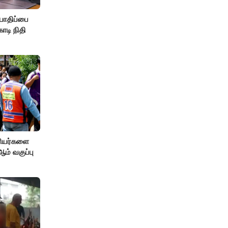
பாதிப்பை
ோடி நிதி
ரியர்களை
் வகுப்பு