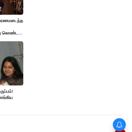
் மரணமடைந்த
்து கொண்ட
ுப்பம்!
ாங்கிய