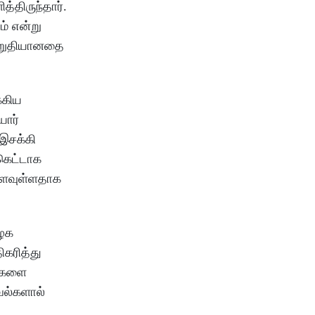
்திருந்தார்.
் என்று
 உறுதியானதை
்கிய
யோர்
இசக்கி
கெட்டாக
்ளவுள்ளதாக
ிழக
கரித்து
சிகளை
வல்களால்