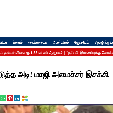
னிமா
க்ரைம்
லைப்ஸ்டைல்
ஆன்மிகம்
ஜோதிடம்
தொழில்நுட்
ுத்த அடி! மாஜி அமைச்சர் இசக்கி