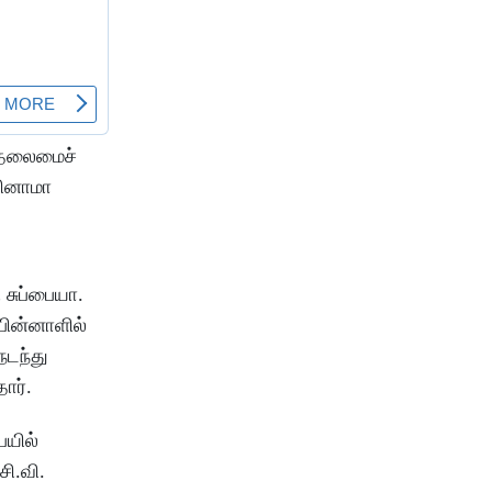
ை தலைமைச்
ஜினாமா
சுப்பையா.
பின்னாளில்
நடந்து
ார்.
ையில்
சி.வி.