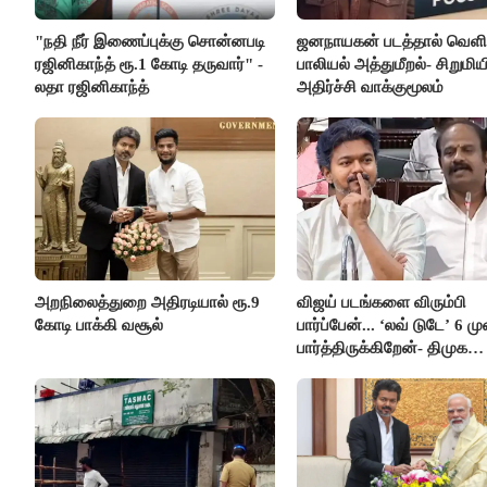
"நதி நீர் இணைப்புக்கு சொன்னபடி
ஜனநாயகன் படத்தால் வெளி
ரஜினிகாந்த் ரூ.1 கோடி தருவார்" -
பாலியல் அத்துமீறல்- சிறுமிய
லதா ரஜினிகாந்த்
அதிர்ச்சி வாக்குமூலம்
அறநிலைத்துறை அதிரடியால் ரூ.9
விஜய் படங்களை விரும்பி
கோடி பாக்கி வசூல்
பார்ப்பேன்... ‘லவ் டுடே’ 6 ம
பார்த்திருக்கிறேன்- திமுக
எம்.எல்.ஏ.நெகிழ்ச்சி