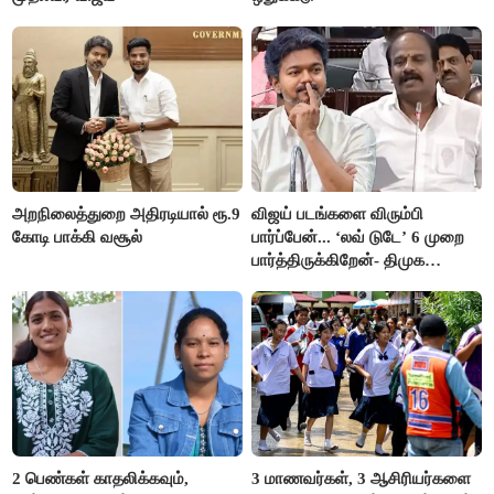
அறநிலைத்துறை அதிரடியால் ரூ.9
விஜய் படங்களை விரும்பி
கோடி பாக்கி வசூல்
பார்ப்பேன்... ‘லவ் டுடே’ 6 முறை
பார்த்திருக்கிறேன்- திமுக
எம்.எல்.ஏ.நெகிழ்ச்சி
2 பெண்கள் காதலிக்கவும்,
3 மாணவர்கள், 3 ஆசிரியர்களை