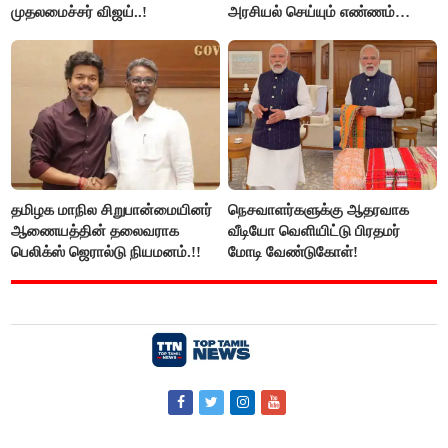
முதலமைச்சர் விஜய்..!
அரசியல் செய்யும் எண்ணம்
இல்லை - உதயநிதிக்கு முதல்வர்
விஜய் பதில்!
தமிழக மாநில சிறுபான்மையினர்
நெசவாளர்களுக்கு ஆதரவாக
ஆணையத்தின் தலைவராக
வீடியோ வெளியிட்டு பிரதமர்
பெலிக்ஸ் ஜெரால்டு நியமனம்.!!
மோடி வேண்டுகோள்!