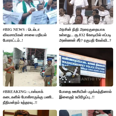
#BIG NEWS : டெல்டா
அரசின் நிதி அரைகுறையாக
விவசாயிகள் சாலை மறியல்
உள்ளது... ரூ.832 கோடியில் எப்படி
போராட்டம்..!
அண்ணன் சீர்? ரகுபதி கேள்வி..?
#BREAKING: டாஸ்மாக்
போதை ஊசியின் பழக்கத்தினால்
கடைகளில் போலீசாருக்கு பணி..
இளைஞர் உயிரிழப்பு..!!
நீதிமன்றம் உத்தரவு..!!