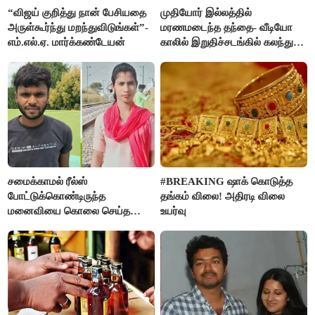
“விஜய் குறித்து நான் பேசியதை
முதியோர் இல்லத்தில்
அருள்கூர்ந்து மறந்துவிடுங்கள்”-
மரணமடைந்த தந்தை- வீடியோ
எம்.எல்.ஏ. மார்க்கண்டேயன்
காலில் இறுதிச்சடங்கில் கலந்து
கொண்ட மகள்கள்
சமைக்காமல் ரீல்ஸ்
#BREAKING ஷாக் கொடுத்த
போட்டுக்கொண்டிருந்த
தங்கம் விலை! அதிரடி விலை
மனைவியை கொலை செய்த
உயர்வு
கணவர்!