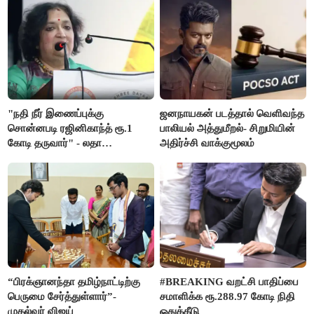
"நதி நீர் இணைப்புக்கு
ஜனநாயகன் படத்தால் வெளிவந்த
சொன்னபடி ரஜினிகாந்த் ரூ.1
பாலியல் அத்துமீறல்- சிறுமியின்
கோடி தருவார்" - லதா
அதிர்ச்சி வாக்குமூலம்
ரஜினிகாந்த்
“பிரக்ஞானந்தா தமிழ்நாட்டிற்கு
#BREAKING வறட்சி பாதிப்பை
பெருமை சேர்த்துள்ளார்”-
சமாளிக்க ரூ.288.97 கோடி நிதி
முதல்வர் விஜய்
ஒதுக்கீடு