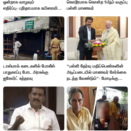
ஒன்றாக வாழவும்
கொடூரமாக கொன்ற 9ஆம் வகுப்பு
எதிர்ப்பு- பறிதாபமாக உயிரைவிட்ட
பள்ளி மாணவர்
ஜோடி
டாஸ்மாக் கடைகளில் போலீஸ்
“பள்ளி தேர்வு மதிப்பெண்களின்
பாதுகாப்பு போட அரசுக்கு
அடிப்படையில் மாணவர் சேர்க்கை
ஐகோர்ட் உத்தரவு
நடத்த வேண்டும்”- மோடிக்கு
விஜய் கடிதம்