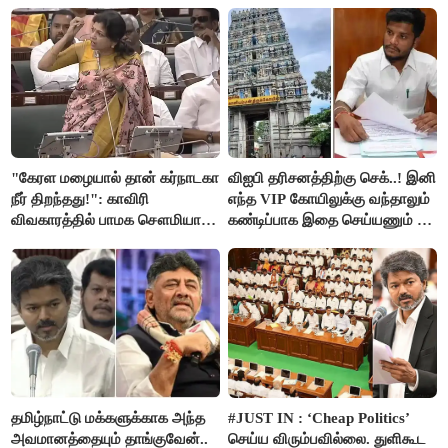
"கேரள மழையால் தான் கர்நாடகா
விஐபி தரிசனத்திற்கு செக்..! இனி
நீர் திறந்தது!": காவிரி
எந்த VIP கோயிலுக்கு வந்தாலும்
விவகாரத்தில் பாமக சௌமியா
கண்டிப்பாக இதை செய்யணும் -
அன்புமணி சாடல்!
அமைச்சர் ரமேஷ்..!
தமிழ்நாட்டு மக்களுக்காக அந்த
#JUST IN : ‘Cheap Politics’
அவமானத்தையும் தாங்குவேன்..
செய்ய விரும்பவில்லை. துளிகூட