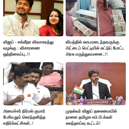
விஜய் - சங்கீதா விவாகரத்து
விபத்தில் காயமடைந்தவருக்கு
வழக்கு : விசாரணை
அட்டைப் பெட்டியில் கட்டுப் போட்ட
ஒத்திவைப்பு..!!
அரசு மருத்துவமனை..!!
அமைச்சர் நிர்மல் குமார்
முதல்வர் விஜய் தலைமையில்
பேசியதும் கொந்தளித்த
நாளை தமிழக எம்.பி.க்கள்
எதிர்க்கட்சிகள்..!
கலந்தாய்வு கூட்டம்!