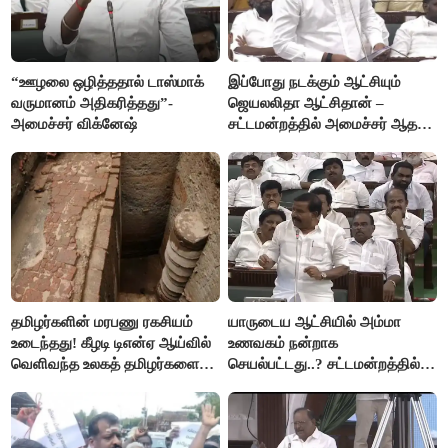
“ஊழலை ஒழித்ததால் டாஸ்மாக்
இப்போது நடக்கும் ஆட்சியும்
வருமானம் அதிகரித்தது”-
ஜெயலலிதா ஆட்சிதான் –
அமைச்சர் விக்னேஷ்
சட்டமன்றத்தில் அமைச்சர் ஆதவ்
அர்ஜுனா அதிரடி பேச்சு!
தமிழர்களின் மரபணு ரகசியம்
யாருடைய ஆட்சியில் அம்மா
உடைந்தது! கீழடி டிஎன்ஏ ஆய்வில்
உணவகம் நன்றாக
வெளிவந்த உலகத் தமிழர்களை
செயல்பட்டது..? சட்டமன்றத்தில்
மெய்சிலிர்க்க வைக்கும் உண்மை!
நடந்த காரசார விவாதம்..!