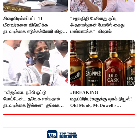
சிறைபிடிக்கப்பட்ட 11
“உதயநிதி பேசினது தப்பு
மீனவர்களை விடுவிக்க
அதனால்தான் போலீஸ் கைது
நடவடிக்கை எடுக்கக்கோரி விஜய்
பண்ணாங்க”- விஷால்
கடிதம்
"விஜய்யை நம்பி ஓட்டு
#BREAKING
போட்டேன்... தவெக என்பதால்
மதுப்பிரியர்களுக்கு ஷாக் நியூஸ்!
நடவடிக்கை இல்லை”- தவெக
Old Monk, McDowell's
நிர்வாகியால் பாதிக்கப்பட்ட பெண்
மதுபானங்களை விற்பனை செய்ய
கதறல்
FSSAI தடை