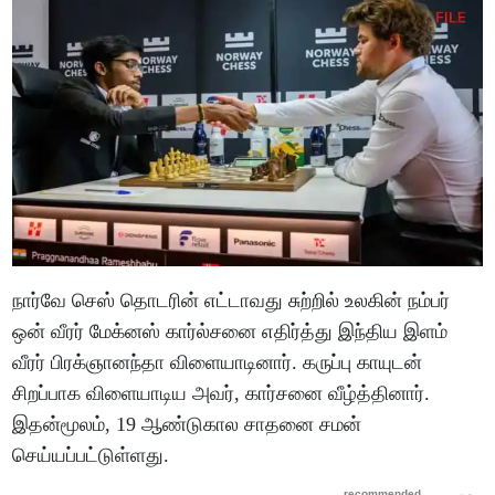
நார்வே செஸ் தொடரின் எட்டாவது சுற்றில் உலகின் நம்பர்
ஒன் வீரர் மேக்னஸ் கார்ல்சனை எதிர்த்து இந்திய இளம்
வீரர் பிரக்ஞானந்தா விளையாடினார். கருப்பு காயுடன்
சிறப்பாக விளையாடிய அவர், கார்சனை வீழ்த்தினார்.
இதன்மூலம், 19 ஆண்டுகால சாதனை சமன்
செய்யப்பட்டுள்ளது.