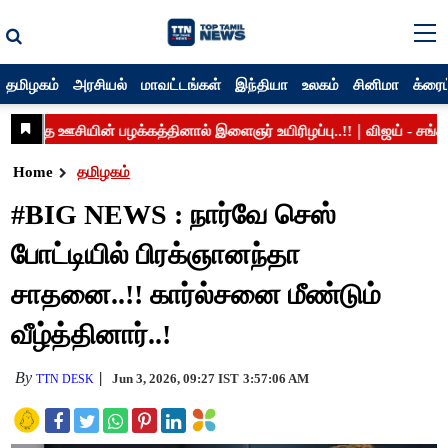
தமிழகம்
அரசியல்
மாவட்டங்கள்
இந்தியா
உலகம்
சினிமா
க்ரைம
Home
தமிழகம்
#BIG NEWS : நார்வே செஸ்
போட்டியில் பிரக்ஞானந்தா
சாதனை..!! கார்ல்சனை மீண்டும்
வீழ்த்தினார்..!
By
Jun 3, 2026, 09:27 IST
3:57:06 AM
TTN DESK