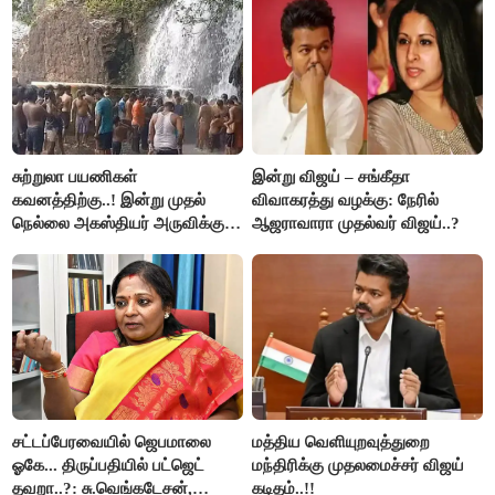
சுற்றுலா பயணிகள்
இன்று விஜய் – சங்கீதா
கவனத்திற்கு..! இன்று முதல்
விவாகரத்து வழக்கு: நேரில்
நெல்லை அகஸ்தியர் அருவிக்கு
ஆஜராவாரா முதல்வர் விஜய்..?
செல்ல தடை..!
சட்டப்பேரவையில் ஜெபமாலை
மத்திய வெளியுறவுத்துறை
ஓகே... திருப்பதியில் பட்ஜெட்
மந்திரிக்கு முதலமைச்சர் விஜய்
தவறா..?: சு.வெங்கடேசன்,
கடிதம்..!!