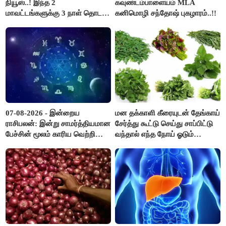
நியூஸ்..! இந்த 2
கவுண்டம்பாளையம் MLA
மாவட்டங்களுக்கு 3 நாள் தொடர்
கனிமொழி சந்தோஷ் புகழாரம்..!!
விடுமுறை..!
07-08-2026 - இன்றைய
மன தக்காளி கீரையுடன் தேங்காய்
ராசிபலன்: இன்று சாமர்த்தியமான
சேர்த்து கூட்டு செய்து சாப்பிட்டு
பேச்சின் மூலம் காரிய வெற்றி
வந்தால் எந்த நோய் ஓடும்
உண்டாகும். அடுத்தவரை நம்பி
தெரியுமா ?
பொறுப்புகளை ஒப்படைப்பதில்
கவனம் தேவை..!