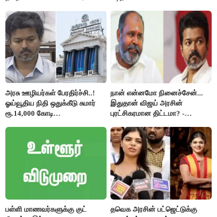
திருமாவளவனுக்கு தமிழிசை
கேள்வி..!
அரசு ஊழியர்கள் பேரதிர்ச்சி..!
நான் என்னமோ நினைச்சேன்...
ஓய்வூதிய நிதி ஒதுக்கீடு சுமார்
இதுதான் விஜய் அரசின்
ரூ.14,000 கோடி
புரட்சிகரமான திட்டமா? -
குறைக்கப்பட்டுள்ளது..!
ஆர்.பி.உதயகுமார்..!
பள்ளி மாணவர்களுக்கு குட்
தவெக அரசின் பட்ஜெட்டுக்கு