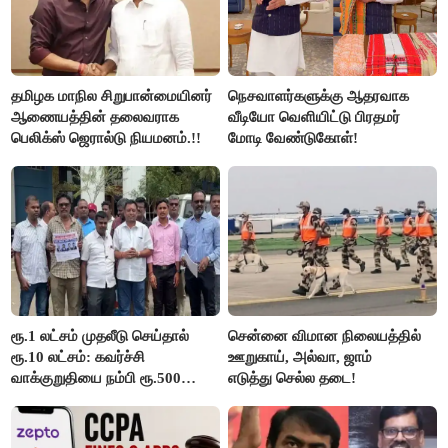
தமிழக மாநில சிறுபான்மையினர்
நெசவாளர்களுக்கு ஆதரவாக
ஆணையத்தின் தலைவராக
வீடியோ வெளியிட்டு பிரதமர்
பெலிக்ஸ் ஜெரால்டு நியமனம்.!!
மோடி வேண்டுகோள்!
ரூ.1 லட்சம் முதலீடு செய்தால்
சென்னை விமான நிலையத்தில்
ரூ.10 லட்சம்: கவர்ச்சி
ஊறுகாய், அல்வா, ஜாம்
வாக்குறுதியை நம்பி ரூ.500
எடுத்து செல்ல தடை!
கோடியை இழந்த திருப்பூர்
மக்கள்!