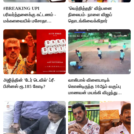
#BREAKING UPI
'வெற்றித்தறி' விற்பனை
பரிவர்த்தனைக்கு கட்டணம் -
நிலையம்- நாளை விஜய்
மக்களவையில் மசோதா
தொடங்கிவைக்கிறார்
நிறைவேற்றம்!
அஜித்தின் 'டேர் டெவில்' ப்ரீ-
வாலிபால் விளையாடிக்
பிசினஸ் ரூ.185 கோடி?
கொண்டிருந்த 10ஆம் வகுப்பு
மாணவன் மயங்கி விழுந்து
உயிரிழப்பு