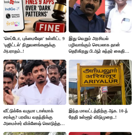
'செப்டோ, புக்மைஷோ' உள்ளிட்ட 9
இது வெறும் அரசியல்
'டிஜிட்டல்' நிறுவனங்களுக்கு
பழிவாங்கும் செயலாக தான்
அபராதம்..!
தெரிகிறது பி.ஆர் சுந்தர் கைதிற்கு
சீமான் கடும் கண்டனம்..!
வீட்டுக்கே வருமா டாஸ்மாக்
இந்த மாவட்டத்திற்கு ஆக. 10-ந்
சரக்கு? பரவிய வதந்திக்கு
தேதி உள்ளூர் விடுமுறை..!
அமைச்சர் விக்னேஷ் கொடுத்த
விளக்கம்!