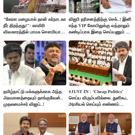
"கேரள மழையால் தான் கர்நாடகா
விஐபி தரிசனத்திற்கு செக்..! இனி
நீர் திறந்தது!": காவிரி
எந்த VIP கோயிலுக்கு வந்தாலும்
விவகாரத்தில் பாமக சௌமியா
கண்டிப்பாக இதை செய்யணும் -
அன்புமணி சாடல்!
அமைச்சர் ரமேஷ்..!
தமிழ்நாட்டு மக்களுக்காக அந்த
#JUST IN : ‘Cheap Politics’
அவமானத்தையும் தாங்குவேன்..
செய்ய விரும்பவில்லை. துளிகூட
முதலமைச்சர் விஜய்..!
அரசியல் செய்யும் எண்ணம்
இல்லை - உதயநிதிக்கு முதல்வர்
விஜய் பதில்!