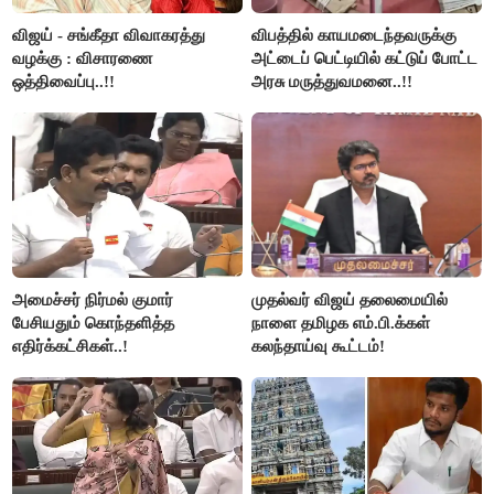
விஜய் - சங்கீதா விவாகரத்து
விபத்தில் காயமடைந்தவருக்கு
வழக்கு : விசாரணை
அட்டைப் பெட்டியில் கட்டுப் போட்ட
ஒத்திவைப்பு..!!
அரசு மருத்துவமனை..!!
அமைச்சர் நிர்மல் குமார்
முதல்வர் விஜய் தலைமையில்
பேசியதும் கொந்தளித்த
நாளை தமிழக எம்.பி.க்கள்
எதிர்க்கட்சிகள்..!
கலந்தாய்வு கூட்டம்!