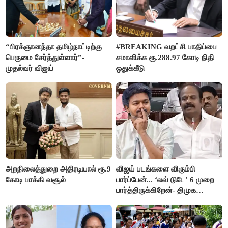
“பிரக்ஞானந்தா தமிழ்நாட்டிற்கு
#BREAKING வறட்சி பாதிப்பை
பெருமை சேர்த்துள்ளார்”-
சமாளிக்க ரூ.288.97 கோடி நிதி
முதல்வர் விஜய்
ஒதுக்கீடு
அறநிலைத்துறை அதிரடியால் ரூ.9
விஜய் படங்களை விரும்பி
கோடி பாக்கி வசூல்
பார்ப்பேன்... ‘லவ் டுடே’ 6 முறை
பார்த்திருக்கிறேன்- திமுக
எம்.எல்.ஏ.நெகிழ்ச்சி