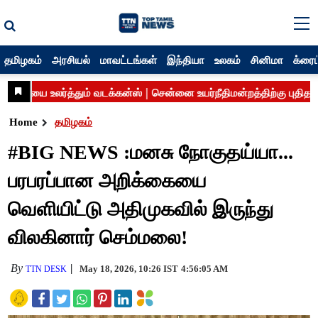
தமிழகம்
அரசியல்
மாவட்டங்கள்
இந்தியா
உலகம்
சினிமா
க்ரைம
Home
தமிழகம்
#BIG NEWS :மனசு நோகுதய்யா...
பரபரப்பான அறிக்கையை
வெளியிட்டு அதிமுகவில் இருந்து
விலகினார் செம்மலை!
By
May 18, 2026, 10:26 IST
4:56:05 AM
TTN DESK