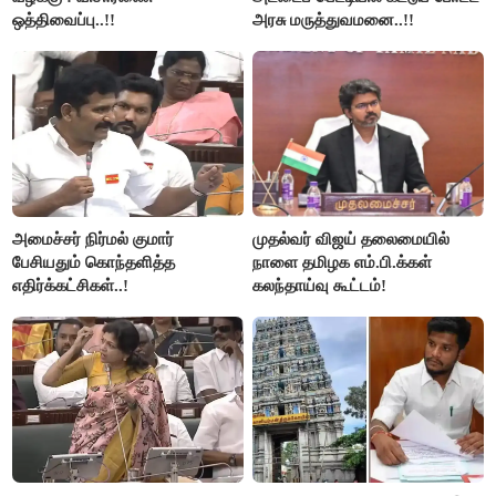
ஒத்திவைப்பு..!!
அரசு மருத்துவமனை..!!
அமைச்சர் நிர்மல் குமார்
முதல்வர் விஜய் தலைமையில்
பேசியதும் கொந்தளித்த
நாளை தமிழக எம்.பி.க்கள்
எதிர்க்கட்சிகள்..!
கலந்தாய்வு கூட்டம்!