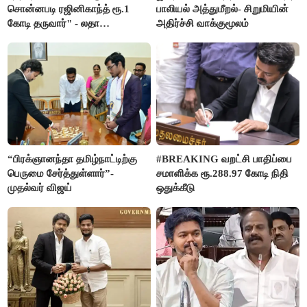
சொன்னபடி ரஜினிகாந்த் ரூ.1
பாலியல் அத்துமீறல்- சிறுமியின்
கோடி தருவார்" - லதா
அதிர்ச்சி வாக்குமூலம்
ரஜினிகாந்த்
“பிரக்ஞானந்தா தமிழ்நாட்டிற்கு
#BREAKING வறட்சி பாதிப்பை
பெருமை சேர்த்துள்ளார்”-
சமாளிக்க ரூ.288.97 கோடி நிதி
முதல்வர் விஜய்
ஒதுக்கீடு