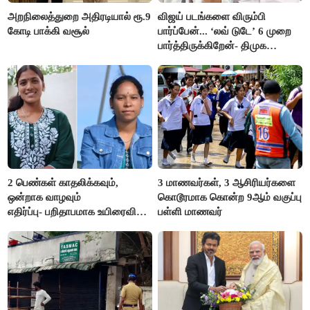
அறநிலைத்துறை அதிரடியால் ரூ.9
விஜய் படங்களை விரும்பி
கோடி பாக்கி வசூல்
பார்ப்பேன்... ‘லவ் டுடே’ 6 முறை
பார்த்திருக்கிறேன்- திமுக
எம்.எல்.ஏ.நெகிழ்ச்சி
2 பெண்கள் காதலிக்கவும்,
3 மாணவர்கள், 3 ஆசிரியர்களை
ஒன்றாக வாழவும்
கொடூரமாக கொன்ற 9ஆம் வகுப்பு
எதிர்ப்பு- பறிதாபமாக உயிரைவிட்ட
பள்ளி மாணவர்
ஜோடி