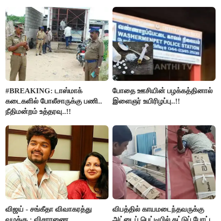
#BREAKING: டாஸ்மாக்
போதை ஊசியின் பழக்கத்தினால்
கடைகளில் போலீசாருக்கு பணி..
இளைஞர் உயிரிழப்பு..!!
நீதிமன்றம் உத்தரவு..!!
விஜய் - சங்கீதா விவாகரத்து
விபத்தில் காயமடைந்தவருக்கு
வழக்கு : விசாரணை
அட்டைப் பெட்டியில் கட்டுப் போட்ட