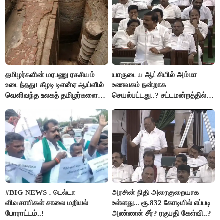
தமிழர்களின் மரபணு ரகசியம்
யாருடைய ஆட்சியில் அம்மா
உடைந்தது! கீழடி டிஎன்ஏ ஆய்வில்
உணவகம் நன்றாக
வெளிவந்த உலகத் தமிழர்களை
செயல்பட்டது..? சட்டமன்றத்தில்
மெய்சிலிர்க்க வைக்கும் உண்மை!
நடந்த காரசார விவாதம்..!
#BIG NEWS : டெல்டா
அரசின் நிதி அரைகுறையாக
விவசாயிகள் சாலை மறியல்
உள்ளது... ரூ.832 கோடியில் எப்படி
போராட்டம்..!
அண்ணன் சீர்? ரகுபதி கேள்வி..?