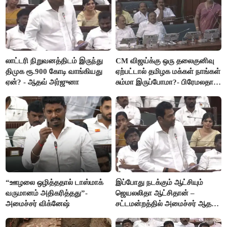
லாட்டரி நிறுவனத்திடம் இருந்து
CM விஜய்க்கு ஒரு தலைகுனிவு
திமுக ரூ.900 கோடி வாங்கியது
ஏற்பட்டால் தமிழக மக்கள் நாங்கள்
ஏன்? - ஆதவ் அர்ஜுனா
சும்மா இருப்போமா?- பிரேமலதா
விஜயகாந்த்
“ஊழலை ஒழித்ததால் டாஸ்மாக்
இப்போது நடக்கும் ஆட்சியும்
வருமானம் அதிகரித்தது”-
ஜெயலலிதா ஆட்சிதான் –
அமைச்சர் விக்னேஷ்
சட்டமன்றத்தில் அமைச்சர் ஆதவ்
அர்ஜுனா அதிரடி பேச்சு!