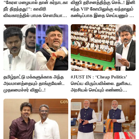
"கேரள மழையால் தான் கர்நாடகா
விஐபி தரிசனத்திற்கு செக்..! இனி
நீர் திறந்தது!": காவிரி
எந்த VIP கோயிலுக்கு வந்தாலும்
விவகாரத்தில் பாமக சௌமியா
கண்டிப்பாக இதை செய்யணும் -
அன்புமணி சாடல்!
அமைச்சர் ரமேஷ்..!
தமிழ்நாட்டு மக்களுக்காக அந்த
#JUST IN : ‘Cheap Politics’
அவமானத்தையும் தாங்குவேன்..
செய்ய விரும்பவில்லை. துளிகூட
முதலமைச்சர் விஜய்..!
அரசியல் செய்யும் எண்ணம்
இல்லை - உதயநிதிக்கு முதல்வர்
விஜய் பதில்!