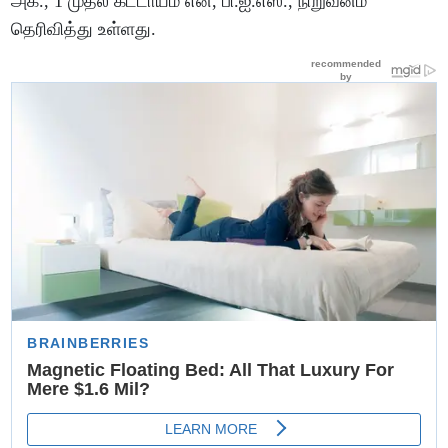
அக்., 1 முதல் கட்டாயம் என, பி.ஐ.எஸ்., நிறுவனம்
தெரிவித்து உள்ளது.