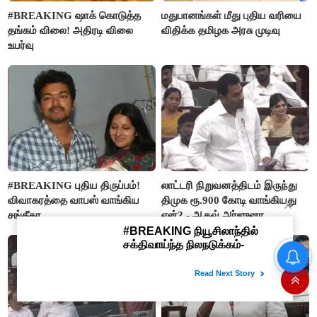
#BREAKING ஷாக் கொடுத்த
மதுபானங்கள் மீது புதிய வரியை
தங்கம் விலை! அதிரடி விலை
விதிக்க தமிழக அரசு முடிவு
உயர்வு
#BREAKING புதிய திருப்பம்!
லாட்டரி நிறுவனத்திடம் இருந்து
விவாகரத்தை வாபஸ் வாங்கிய
திமுக ரூ.900 கோடி வாங்கியது
சங்கீதா
ஏன்? - ஆதவ் அர்ஜுனா
#BREAKING ஷாக் கொடுத்த
தங்கம் விலை! அதிரடி விலை
உயர்வு