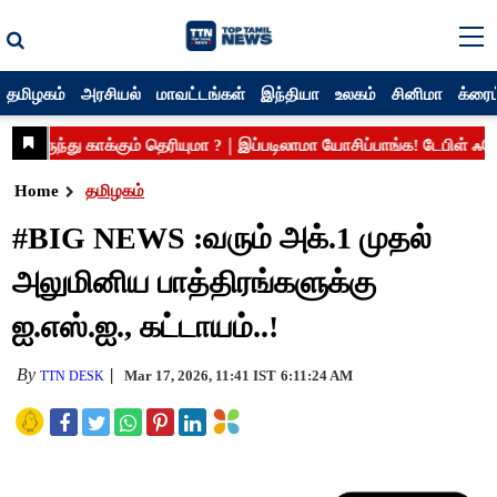
தமிழகம்
அரசியல்
மாவட்டங்கள்
இந்தியா
உலகம்
சினிமா
க்ரைம
Home
தமிழகம்
#BIG NEWS :வரும் அக்.1 முதல்
அலுமினிய பாத்திரங்களுக்கு
ஐ.எஸ்.ஐ., கட்டாயம்..!
By
Mar 17, 2026, 11:41 IST
6:11:24 AM
TTN DESK