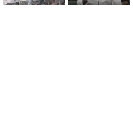
CM விஜய்க்கு ஒரு தலைகுனிவு
“ஊழலை ஒழித்ததால் டாஸ்மாக்
ஏற்பட்டால் தமிழக மக்கள் நாங்கள்
வருமானம் அதிகரித்தது”-
சும்மா இருப்போமா?- பிரேமலதா
அமைச்சர் விக்னேஷ்
விஜயகாந்த்
இப்போது நடக்கும் ஆட்சியும்
தமிழர்களின் மரபணு ரகசியம்
ஜெயலலிதா ஆட்சிதான் –
உடைந்தது! கீழடி டிஎன்ஏ ஆய்வில்
சட்டமன்றத்தில் அமைச்சர் ஆதவ்
வெளிவந்த உலகத் தமிழர்களை
அர்ஜுனா அதிரடி பேச்சு!
மெய்சிலிர்க்க வைக்கும் உண்மை!