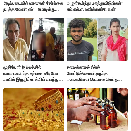
அடிப்படையில் மாணவர் சேர்க்கை
அருள்கூர்ந்து மறந்துவிடுங்கள்”-
நடத்த வேண்டும்”- மோடிக்கு
எம்.எல்.ஏ. மார்க்கண்டேயன்
விஜய் கடிதம்
முதியோர் இல்லத்தில்
சமைக்காமல் ரீல்ஸ்
மரணமடைந்த தந்தை- வீடியோ
போட்டுக்கொண்டிருந்த
காலில் இறுதிச்சடங்கில் கலந்து
மனைவியை கொலை செய்த
கொண்ட மகள்கள்
கணவர்!