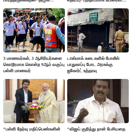
எம்.எல்.ஏ.நெகிழ்ச்சி
ஜோடி
3 மாணவர்கள், 3 ஆசிரியர்களை
டாஸ்மாக் கடைகளில் போலீஸ்
கொடூரமாக கொன்ற 9ஆம் வகுப்பு
பாதுகாப்பு போட அரசுக்கு
பள்ளி மாணவர்
ஐகோர்ட் உத்தரவு
“பள்ளி தேர்வு மதிப்பெண்களின்
“விஜய் குறித்து நான் பேசியதை