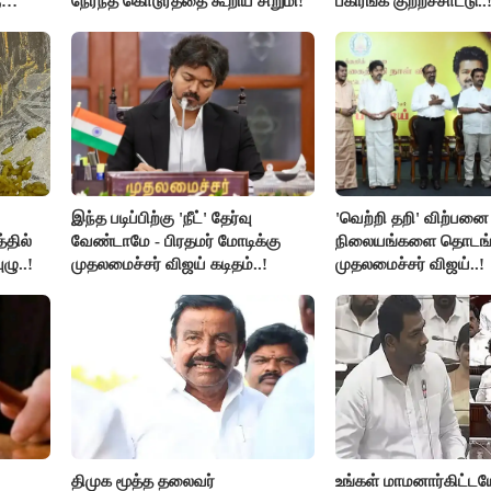
ு
நேர்ந்த கொடூரத்தை கூறிய சிறுமி!
பகிரங்க குற்றச்சாட்டு..
இந்த படிப்பிற்கு 'நீட்' தேர்வு
'வெற்றி தறி' விற்பனை
்தில்
வேண்டாமே - பிரதமர் மோடிக்கு
நிலையங்களை தொடங்க
ழு..!
முதலமைச்சர் விஜய் கடிதம்..!
முதலமைச்சர் விஜய்..!
திமுக மூத்த தலைவர்
உங்கள் மாமனார்கிட்டய