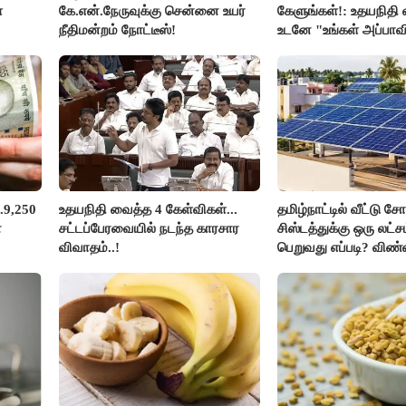
்
கே.என்.நேருவுக்கு சென்னை உயர்
கேளுங்கள்!: உதயநிதி வ
நீதிமன்றம் நோட்டீஸ்!
உடனே "உங்கள் அப்பாவ
கேளுங்கள்" என ஆதவ
பதிலடி!
.9,250
உதயநிதி வைத்த 4 கேள்விகள்...
தமிழ்நாட்டில் வீட்டு சோ
ன
சட்டப்பேரவையில் நடந்த காரசார
சிஸ்டத்துக்கு ஒரு லட்
விவாதம்..!
பெறுவது எப்படி? விண்
எப்படி?