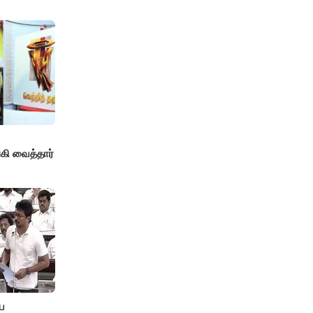
!
ி வைத்தார்
ே