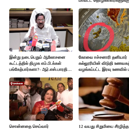
மாவட்ட தொழிலாளர்களுக்க
ஆட்சியர் வெளியிட்ட சூப்பர்
செய்தி!
இன்று நடைபெறும் ஆலோசனை
கோவை ஈச்சனாரி தனியார்
கூட்டத்தில் திமுக எம்.பி.க்கள்
கல்லூரியின் விடுதி உணவகத
பங்கேற்பார்களா?- ஆர்.எஸ்.பாரதி
வழங்கப்பட்ட இரவு உணவில் பு
விளக்கம்..!
சொன்னதை செய்வார்
12 வயது சிறுமியை சீரழித்த