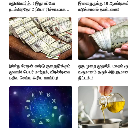
ரஜினிகாந்த்..! இது எப்போ
இளைஞருக்கு 10 ஆண்டுகள
நடக்கிறதோ அப்போ நிச்சயமாக
கடுங்காவல் தண்டனை!
ரஜினி ₹1 கோடி தருவார் - லதா
ரஜினிகாந்த்..!
இன்று ரேஷன் கார்டு குறைதீர்க்கும்
ஒரு முறை முதலீடு, மாதம் ரூ
முகாம்! பெயர் மாற்றம், விரல்ரேகை
வருமானம் தரும் அற்புதமா
பதிவு செய்ய அரிய வாய்ப்பு!
திட்டம்..!