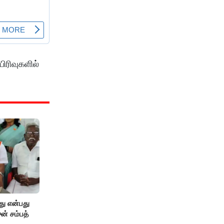
ிரிவுகளில்
து என்பது
ன் சம்பத்