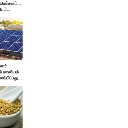
ிமர்சனம்...
ிடம்
் அர்ஜுனா
லார்
சம் மானியம்
ணப்பிப்பது