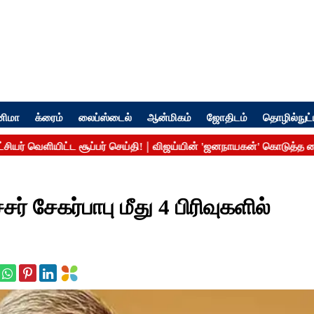
னிமா
க்ரைம்
லைப்ஸ்டைல்
ஆன்மிகம்
ஜோதிடம்
தொழில்நுட்
சேகர்பாபு மீது 4 பிரிவுகளில்