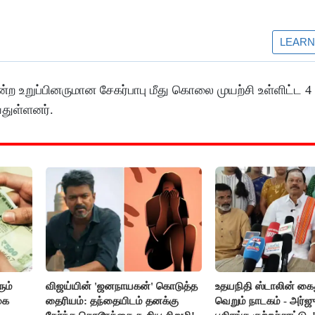
ற உறுப்பினருமான சேகர்பாபு மீது கொலை முயற்சி உள்ளிட்ட 4 ப
துள்ளனர்.
ும்
விஜய்யின் 'ஜனநாயகன்' கொடுத்த
உதயநிதி ஸ்டாலின் கை
கை
தைரியம்: தந்தையிடம் தனக்கு
வெறும் நாடகம் - அர்ஜு