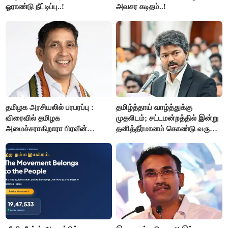
ஓராண்டு நீட்டிப்பு..!
அவசர கடிதம்..!
தமிழக அரசியலில் பரபரப்பு :
தமிழ்த்தாய் வாழ்த்துக்கு
விரைவில் தமிழக
முதலிடம்; சட்டமன்றத்தில் இன்று
அமைச்சராகிறாரா பிரவீன்
தனித்தீர்மானம் கொண்டு வரும்
சக்ரவர்த்தி..?
முதல் அமைச்சர் விஜய்.!!