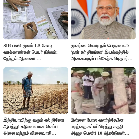
SIR பணி மூலம் 1.5 கோடி
மூவர்ண கொடி நம் பெருமை..!:
வாக்காளர்கள் பெயர் நீக்கம்:
'ஹர் கர் திரங்கா' இயக்கத்தில்
தேர்தல் ஆணைய
அனைவரும் பங்கேற்க பிரதமர்
நடவடிக்கையால் பரபரப்பு!
மோடி அழைப்பு!
இந்தியாவிற்கு வரும் எல் நினோ
பிள்ளை போல வளர்த்தேனே
ஆபத்து! கடுமையான வெப்ப
மரத்தை கட்டிப்பிடித்து கதறி
அலை மற்றும் விலைவாசி
அழுத பெண்! 10 ஆண்டுகள்