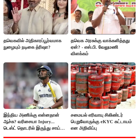
தவெகவில் அதிகாரப்பூர்வமாக
தவெக அரசுக்கு வாக்களித்தது
நுழையும் நடிகை த்ரிஷா?
ஏன்? - எஸ்.பி. வேலுமணி
விளக்கம்
இந்திய அணிக்கு என்னதான்
சமையல் எரிவாயு சிலிண்டர்
ஆச்சு? வரிசையா Injury...
பெறுவோருக்கு eKYC கட்டாயம்
டெஸ்ட் தொடரில் இருந்து சாய்
என அறிவிப்பு
சுதர்சனும் விலகல்