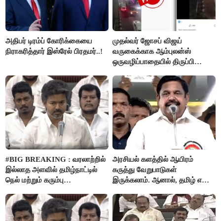
அதிபர் டிரம்ப் கோரிக்கையை
முதல்வர் ஜோசப் விஜய்
நிராகரித்தார் இஸ்ரேல் பிரதமர்..!
வருகைக்காக ஆம்புலன்ஸ்
ஒருவழிப்பாதையில் திருப்பி
விடப்பட்டதா? உண்மை இது
தான்..!
#BIG BREAKING : வரலாற்றில்
அரசியல் களத்தில் ஆயிரம்
இல்லாத அளவில் தமிழ்நாட்டில்
கருத்து வேறுபாடுகள்
நெல் மற்றும் கரும்பு
இருக்கலாம். ஆனால், தமிழ் என்று
கொள்முதலுக்கான
வரும்போது நாம் அனைவரும்
ஊக்கத்தொகையை உயர்த்த
தமிழர்கள் - எடப்பாடி பழனிசாமி..!
முடிவு - முதலமைச்சர் விஜய்