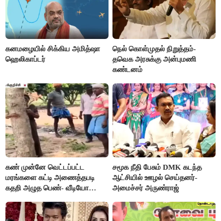
கனமழையில் சிக்கிய அமித்ஷா
நெல் கொள்முதல் நிறுத்தம்-
ஹெலிகாப்டர்
தவெக அரசுக்கு அன்புமணி
கண்டனம்
கண் முன்னே வெட்டப்பட்ட
சமூக நீதி பேசும் DMK கடந்த
மரங்களை கட்டி அணைத்தபடி
ஆட்சியில் ஊழல் செய்தனர்-
கதறி அழுத பெண்- வீடியோ
அமைச்சர் அருண்ராஜ்
வைரல்