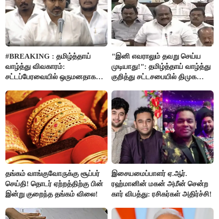
அறிவிப்பு..!
#BREAKING : தமிழ்த்தாய்
"இனி எவராலும் தவறு செய்ய
வாழ்த்து விவகாரம்:
முடியாது!": தமிழ்த்தாய் வாழ்த்து
சட்டப்பேரவையில் ஒருமனதாக
குறித்து சட்டசபையில் திமுக
நிறைவேற்றம்
வைத்த அதிரடி கோரிக்கை!
தங்கம் வாங்குவோருக்கு சூப்பர்
இசையமைப்பாளர் ஏ.ஆர்.
செய்தி! தொடர் ஏற்றத்திற்கு பின்
ரஹ்மானின் மகன் அமீன் சென்ற
இன்று குறைந்த தங்கம் விலை!
கார் விபத்து: ரசிகர்கள் அதிர்ச்சி!