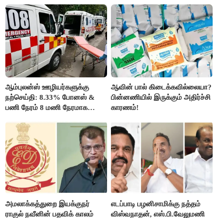
உயர்வுக்கு தயாராகிறதா நாடு?
ஆசையாக வளர்த்த மரங்கள்
வெட்டி சாய்ப்பு..!
ஆம்புலன்ஸ் ஊழியர்களுக்கு
ஆவின் பால் கிடைக்கவில்லையா?
நற்செய்தி: 8.33% போனஸ் &
பின்னணியில் இருக்கும் அதிர்ச்சி
பணி நேரம் 8 மணி நேரமாக
காரணம்!
குறைப்பு..!
அமலாக்கத்துறை இயக்குநர்
எடப்பாடி பழனிசாமிக்கு நத்தம்
ராகுல் நவீனின் பதவிக் காலம்
விஸ்வநாதன், எஸ்.பி.வேலுமணி