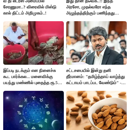
வீ தி லீடர்ஸ் அமைப்பில்
இது தான் தவெக..!! இந்த
சேரணுமா..? விரைவில் மிஸ்டு
அரசோ, முதல்வரோ எந்த
கால் திட்டம் அறிமுகம்..!
அழுத்தத்திற்கும் பணிந்தது
கிடையாது; அமைச்சர்
அருண்ராஜ்..!
இப்படி நடக்கும் என நினைச்சு
சட்டசபையில் இன்று தனி
கூட பார்க்கல... மனைவிக்கு
தீர்மானம்: "தமிழ்த்தாய் வாழ்த்து
பயந்து மண்ணில் புதைத்த ரூ.5
கட்டாயம் பாடப்பட வேண்டும்" -
லட்சம்; கடைசியில் நடந்தது...
முதல்வர் விஜய் முன்மொழிகிறார்!