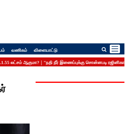
பம்
வணிகம்
விளையாட்டு
ர்