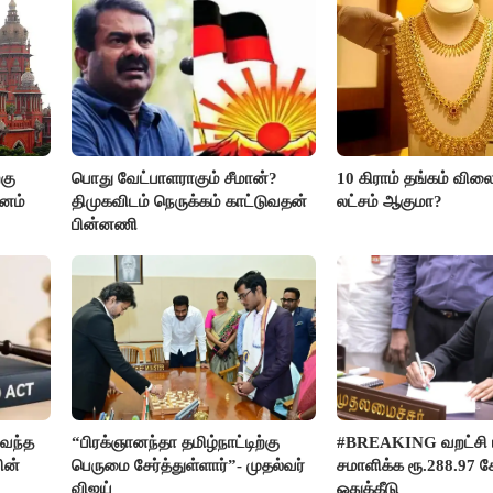
கு
பொது வேட்பாளராகும் சீமான்?
10 கிராம் தங்கம் விலை
மனம்
திமுகவிடம் நெருக்கம் காட்டுவதன்
லட்சம் ஆகுமா?
பின்னணி
வந்த
“பிரக்ஞானந்தா தமிழ்நாட்டிற்கு
#BREAKING வறட்சி 
ின்
பெருமை சேர்த்துள்ளார்”- முதல்வர்
சமாளிக்க ரூ.288.97 க
விஜய்
ஒதுக்கீடு