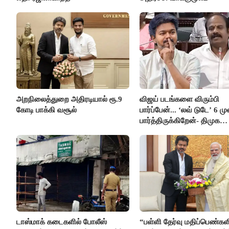
அறநிலைத்துறை அதிரடியால் ரூ.9
விஜய் படங்களை விரும்பி
கோடி பாக்கி வசூல்
பார்ப்பேன்... ‘லவ் டுடே’ 6 ம
பார்த்திருக்கிறேன்- திமுக
எம்.எல்.ஏ.நெகிழ்ச்சி
டாஸ்மாக் கடைகளில் போலீஸ்
“பள்ளி தேர்வு மதிப்பெண்கள