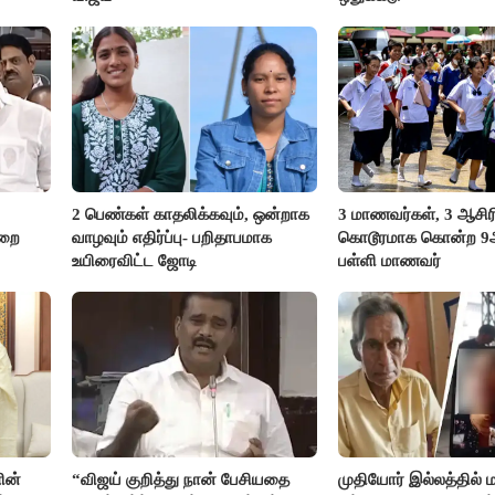
2 பெண்கள் காதலிக்கவும், ஒன்றாக
3 மாணவர்கள், 3 ஆசி
ுறை
வாழவும் எதிர்ப்பு- பறிதாபமாக
கொடூரமாக கொன்ற 9ஆம
உயிரைவிட்ட ஜோடி
பள்ளி மாணவர்
ின்
“விஜய் குறித்து நான் பேசியதை
முதியோர் இல்லத்தில