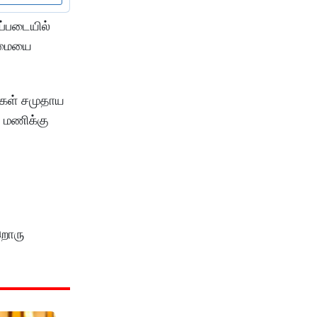
்படையில்
்மையை
்கள் சமுதாய
1 மணிக்கு
றொரு