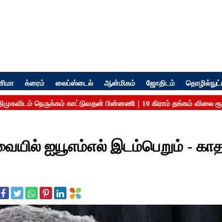
னிமா
க்ரைம்
லைப்ஸ்டைல்
ஆன்மிகம்
ஜோதிடம்
தொழில்நுட்
ல் ஐயூஎம்எல் இடம்பெறும் - காத