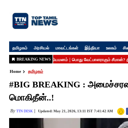
தமிழகம்
அரசியல்
மாவட்டங்கள்
இந்தியா
உலகம்
சி
Home
தமிழகம்
#BIG BREAKING : அமைச்சரவையி
மொகிதீன்..!
By
Updated: May 21, 2026, 13:11 IST
7:41:42 AM
TTN DESK