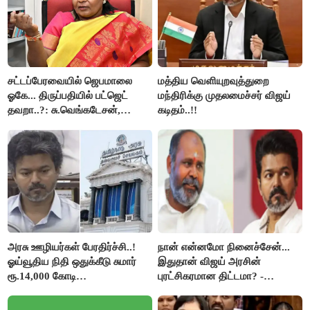
சட்டப்பேரவையில் ஜெபமாலை
மத்திய வெளியுறவுத்துறை
ஓகே... திருப்பதியில் பட்ஜெட்
மந்திரிக்கு முதலமைச்சர் விஜய்
தவறா..?: சு.வெங்கடேசன்,
கடிதம்..!!
திருமாவளவனுக்கு தமிழிசை
கேள்வி..!
அரசு ஊழியர்கள் பேரதிர்ச்சி..!
நான் என்னமோ நினைச்சேன்...
ஓய்வூதிய நிதி ஒதுக்கீடு சுமார்
இதுதான் விஜய் அரசின்
ரூ.14,000 கோடி
புரட்சிகரமான திட்டமா? -
குறைக்கப்பட்டுள்ளது..!
ஆர்.பி.உதயகுமார்..!