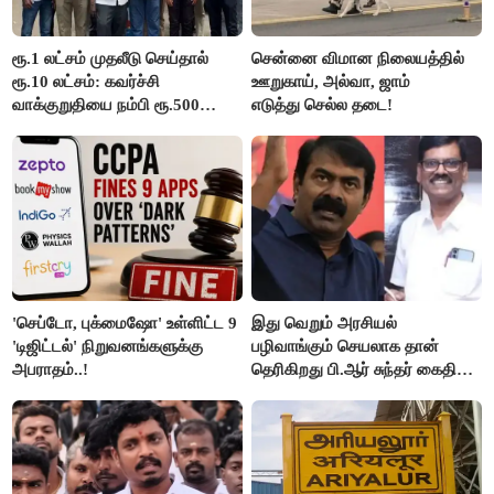
ரூ.1 லட்சம் முதலீடு செய்தால்
சென்னை விமான நிலையத்தில்
ரூ.10 லட்சம்: கவர்ச்சி
ஊறுகாய், அல்வா, ஜாம்
வாக்குறுதியை நம்பி ரூ.500
எடுத்து செல்ல தடை!
கோடியை இழந்த திருப்பூர்
மக்கள்!
'செப்டோ, புக்மைஷோ' உள்ளிட்ட 9
இது வெறும் அரசியல்
'டிஜிட்டல்' நிறுவனங்களுக்கு
பழிவாங்கும் செயலாக தான்
அபராதம்..!
தெரிகிறது பி.ஆர் சுந்தர் கைதிற்கு
சீமான் கடும் கண்டனம்..!