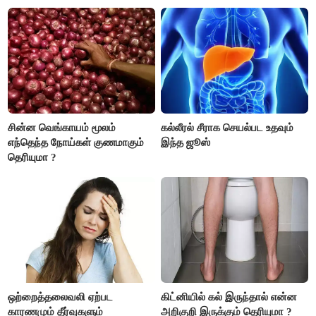
உண்டாகும். அடுத்தவரை நம்பி
தெரியுமா ?
பொறுப்புகளை ஒப்படைப்பதில்
கவனம் தேவை..!
சின்ன வெங்காயம் மூலம்
கல்லீரல் சீராக செயல்பட உதவும்
எந்தெந்த நோய்கள் குணமாகும்
இந்த ஜூஸ்
தெரியுமா ?
ஒற்றைத்தலைவலி ஏற்பட
கிட்னியில் கல் இருந்தால் என்ன
காரணமும் தீர்வுகளும்
அறிகுறி இருக்கும் தெரியுமா ?