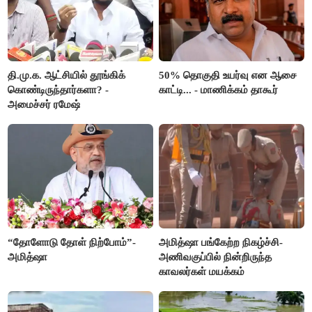
தி.மு.க. ஆட்சியில் தூங்கிக்
50% தொகுதி உயர்வு என ஆசை
கொண்டிருந்தார்களா? -
காட்டி... - மாணிக்கம் தாகூர்
அமைச்சர் ரமேஷ்
“தோளோடு தோள் நிற்போம்”-
அமித்ஷா பங்கேற்ற நிகழ்ச்சி-
அமித்ஷா
அணிவகுப்பில் நின்றிருந்த
காவலர்கள் மயக்கம்