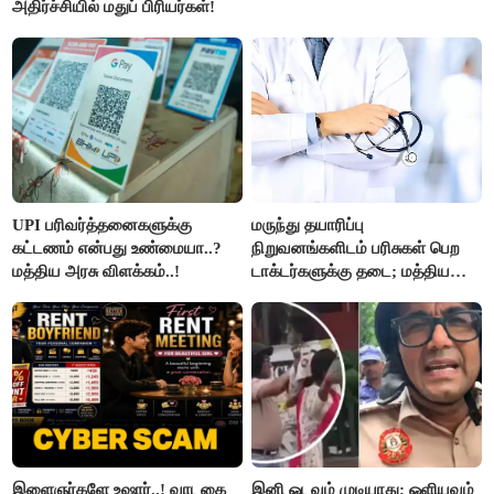
அதிர்ச்சியில் மதுப் பிரியர்கள்!
UPI பரிவர்த்தனைகளுக்கு
மருந்து தயாரிப்பு
கட்டணம் என்பது உண்மையா..?
நிறுவனங்களிடம் பரிசுகள் பெற
மத்திய அரசு விளக்கம்..!
டாக்டர்களுக்கு தடை; மத்திய
அரசு உத்தரவு..!
இளைஞர்களே உஷார்..! வாடகை
இனி ஓடவும் முடியாது; ஒளியவும்