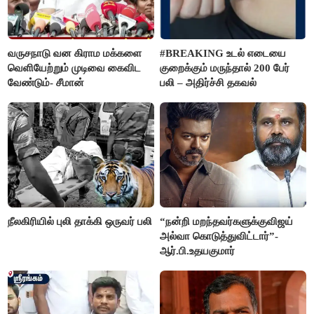
வருசநாடு வன கிராம மக்களை
#BREAKING உடல் எடையை
வெளியேற்றும் முடிவை கைவிட
குறைக்கும் மருந்தால் 200 பேர்
வேண்டும்- சீமான்
பலி – அதிர்ச்சி தகவல்
நீலகிரியில் புலி தாக்கி ஒருவர் பலி
“நன்றி மறந்தவர்களுக்குவிஜய்
அல்வா கொடுத்துவிட்டார்”-
ஆர்.பி.உதயகுமார்