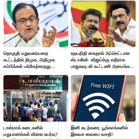
தொகுதி மறுவரையறை
உதயநிதி கைதால் அப்செட்டான
கூட்டத்தில் திமுக, அதிமுக
ஸ்டாலின்- விஜய்க்கு எதிராக
எம்பிக்கள் பங்கேற்காதது
பாஜகவுடன் கூட்டணி அமைக்க
வருத்தமளிக்கிறது- ப.சிதம்பரம்
திட்டம்
டாஸ்மாக் கடைகளில்
இனி கடற்கரை, பூங்காக்களில்
மதுபானங்கள் விலை உயர்வு?
இலவச வைபை வசதி!