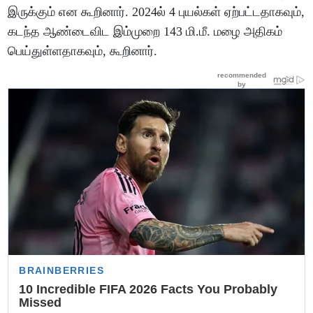
இருக்கும் என கூறினார். 2024ல் 4 புயல்கள் ஏற்பட்டதாகவும்,
கடந்த ஆண்டைவிட இம்முறை 143 மி.மீ. மழை அதிகம்
பெய்துள்ளதாகவும், கூறினார்.