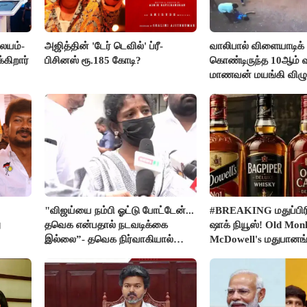
லையம்-
அஜித்தின் 'டேர் டெவில்' ப்ரீ-
வாலிபால் விளையாடிக்
கிறார்
பிசினஸ் ரூ.185 கோடி?
கொண்டிருந்த 10ஆம் வக
மாணவன் மயங்கி விழுந
உயிரிழப்பு
"விஜய்யை நம்பி ஓட்டு போட்டேன்...
#BREAKING மதுப்பிரி
ு
தவெக என்பதால் நடவடிக்கை
ஷாக் நியூஸ்! Old Mon
இல்லை”- தவெக நிர்வாகியால்
McDowell's மதுபான
பாதிக்கப்பட்ட பெண் கதறல்
விற்பனை செய்ய FSS