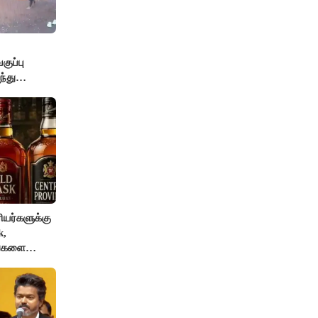
ுப்பு
்து
யர்களுக்கு
k,
ங்களை
AI தடை