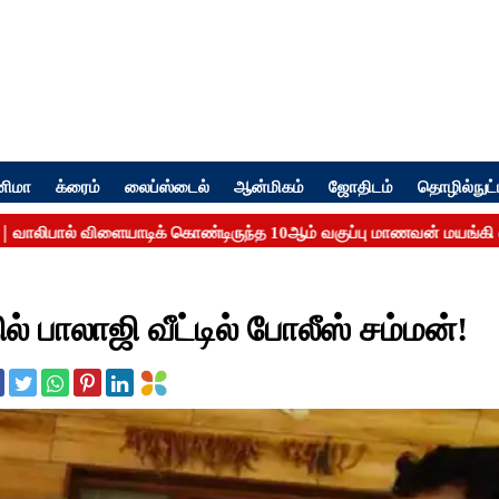
னிமா
க்ரைம்
லைப்ஸ்டைல்
ஆன்மிகம்
ஜோதிடம்
தொழில்நுட்
ல் பாலாஜி வீட்டில் போலீஸ் சம்மன்!