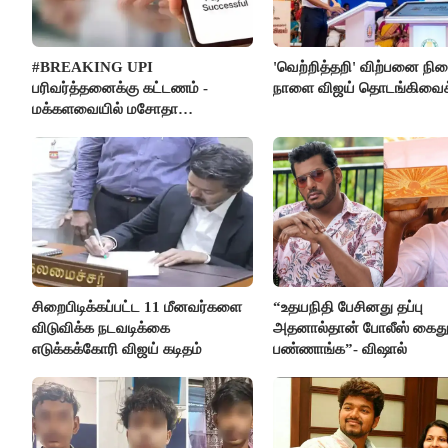
#BREAKING UPI
'வெற்றித்தறி' விற்பனை நி
பரிவர்த்தனைக்கு கட்டணம் -
நாளை விஜய் தொடங்கிவைக்
மக்களவையில் மசோதா
நிறைவேற்றம்!
சிறைபிடிக்கப்பட்ட 11 மீனவர்களை
“உதயநிதி பேசினது தப்பு
விடுவிக்க நடவடிக்கை
அதனால்தான் போலீஸ் கைத
எடுக்கக்கோரி விஜய் கடிதம்
பண்ணாங்க”- விஷால்