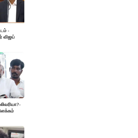
டம் -
ர் விஜய்
லிவரியா?-
ிளக்கம்