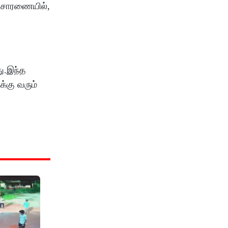
விசாரணையில்,
து.இந்த
்கு வரும்