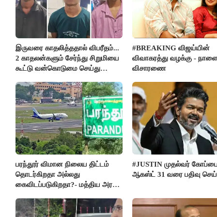
இருவரை காதலித்ததால் விபரீதம்...
#BREAKING விஜய்யின்
2 காதலன்களும் சேர்ந்து சிறுமியை
விவாகரத்து வழக்கு - நாள
கூட்டு வன்கொடுமை செய்து
விசாரணை
கொலை செய்த கொடூரம்
பரந்தூர் விமான நிலைய திட்டம்
#JUSTIN முதல்வர் கோப்ப
தொடர்கிறதா அல்லது
ஆகஸ்ட் 31 வரை பதிவு செய
கைவிடப்படுகிறதா?- மத்திய அரசு
விளக்கம்