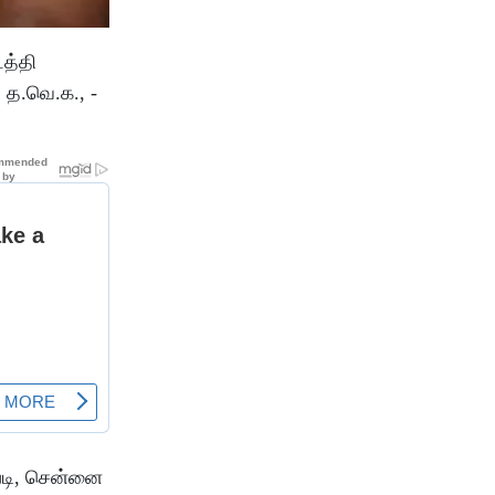
டத்தி
 த.வெ.க., -
படி, சென்னை