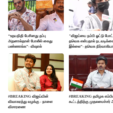
“உதயநிதி பேசினது தப்பு
"விஜய்யை நம்பி ஓட்டு போட்
அதனால்தான் போலீஸ் கைது
தவெக என்பதால் நடவடிக்க
பண்ணாங்க”- விஷால்
இல்லை”- தவெக நிர்வாகியா
பாதிக்கப்பட்ட பெண் கதறல்
#BREAKING விஜய்யின்
#BREAKING தமிழக எம்பிக
விவாகரத்து வழக்கு - நாளை
கூட்டத்திற்கு முதலமைச்சர் 
விசாரணை