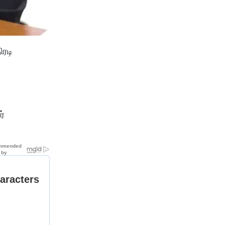
ரடி
ர்