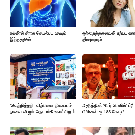
கல்லீரல் சீராக செயல்பட உதவும்
ஒற்றைத்தலைவலி ஏற்பட கா
இந்த ஜூஸ்
தீர்வுகளும்
'வெற்றித்தறி' விற்பனை நிலையம்-
அஜித்தின் 'டேர் டெவில்' ப்ரீ-
நாளை விஜய் தொடங்கிவைக்கிறார்
பிசினஸ் ரூ.185 கோடி?