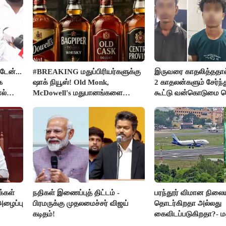
டேன்...
#BREAKING மதுப்பிரியர்களுக்கு
இருவரை காதலித்ததால் 
ை
ஷாக் நியூஸ்! Old Monk,
2 காதலன்களும் சேர்ந்
ல்
McDowell's மதுபானங்களை
கூட்டு வன்கொடுமை ச
விற்பனை செய்ய FSSAI தடை
கொலை செய்த கொடூர
்கள்
நதிகள் இணைப்புத் திட்டம் -
பரந்தூர் விமான நிலைய
அழைப்பு
பிரமருக்கு முதலமைச்சர் விஜய்
தொடர்கிறதா அல்லது
கடிதம்!
கைவிடப்படுகிறதா?- ம
விளக்கம்