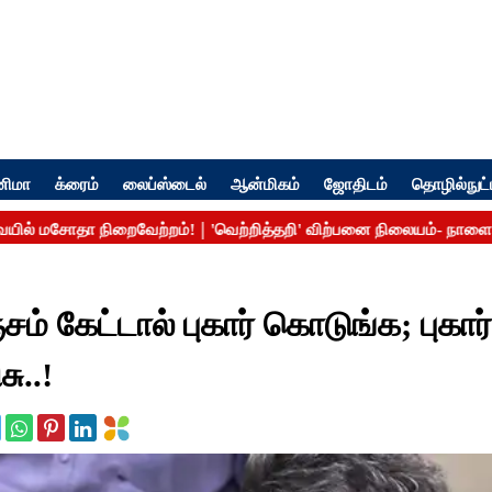
னிமா
க்ரைம்
லைப்ஸ்டைல்
ஆன்மிகம்
ஜோதிடம்
தொழில்நுட்
ம் கேட்டால் புகார் கொடுங்க; புகார்
ு..!