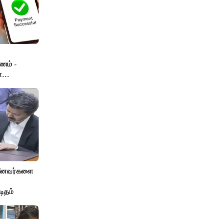
ணம் -
ா
 மீனவர்களை
டிதம்