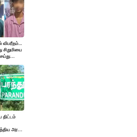
விபரீதம்...
து சிறுமியை
ெய்து
ம்
 திட்டம்
த்திய அரசு