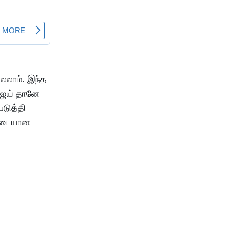
லலாம். இந்த
விஜய் தானே
படுத்தி
்படையான