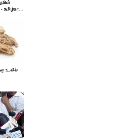
நரின்
- தமிழ்நாடு
்கு உடலில்