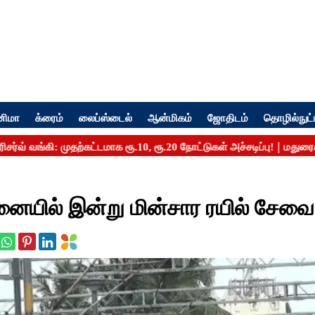
னிமா
க்ரைம்
லைப்ஸ்டைல்
ஆன்மிகம்
ஜோதிடம்
தொழில்நுட்
ையில் இன்று மின்சார ரயில் சேவை 