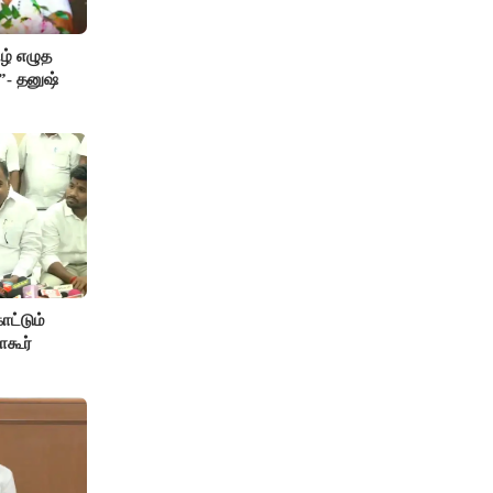
ிழ் எழுத
”- தனுஷ்
ட்டும்
ாகூர்