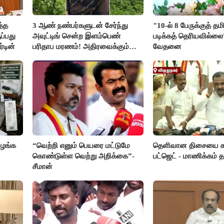
த்த
3 ஆண் நண்பர்களுடன் சேர்ந்து
"10-ல் 8 பேருக்குத் தம
ப்பது
அவுட்டிங் சென்ற இளம்பெண்
படிக்கத் தெரியவில்லை
்டின்
பரிதாப மரணம்! அதிரவைக்கும்
வேதனை
பின்னணி
வழங்க
“வெற்றி எனும் பெயரை மட்டுமே
தெளிவான திசையை கா
கொண்டுள்ள வெற்று அறிக்கை”-
பட்ஜெட் - மாணிக்கம் த
சீமான்