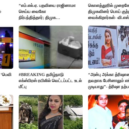
“எம்.எல்.ஏ. பதவியை ராஜினாமா
கொளத்தூரில் முறைகே
்
செய்ய வைகோ
திமுகவினர் பொய் குற்
நிர்பந்தித்தார்; திமுக
வைக்கிறார்கள்- வி.எஸ்
எம்.எல்.ஏக்களாகவே
தொடர்கிறோம்”- மதிமுக
எம்.எல்.ஏக்கள் பரபரப்பு பேட்டி
 ‘பெவி
#BREAKING தமிழ்நாடு
“அன்பு அக்கா த்ரிஷா
எக்ஸ்பிரஸ் ரயிலில் வெட்டப்பட்ட உடல்
தவறாக பேசினாலும் எங
மீட்பு
முடியாது”- த்ரிஷா நற்
மன்றத்தினர் போஸ்டர்