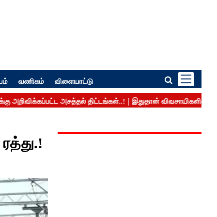
பம்
வணிகம்
விளையாட்டு
ரத்து.!