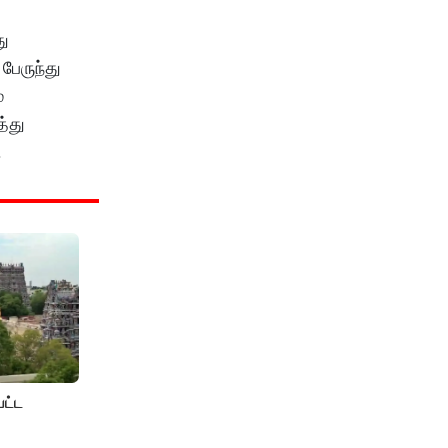
து
 பேருந்து
்
த்து
.
பட்ட