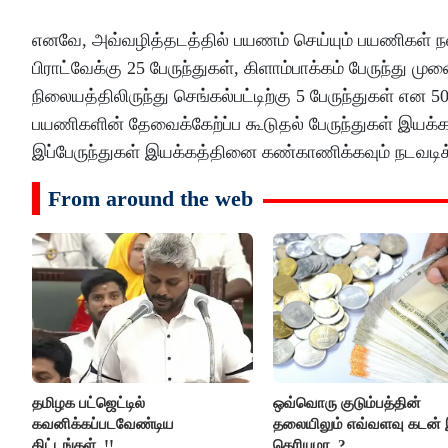
எனவே, அவ்வழித்தடத்தில் பயணம் செய்யும் பயணிகள் நலன
பிராட்வேக்கு 25 பேருந்துகள், கிளாம்பாக்கம் பேருந்து முன
நிலையத்திலிருந்து செங்கல்பட்டிற்கு 5 பேருந்துகள் என
பயணிகளின் தேவைக்கேற்ப்ப கூடுதல் பேருந்துகள் இயக்கப
இப்பேருந்துகள் இயக்கத்தினை கண்காணிக்கவும் நடவடிக்
From around the web
தமிழக பட்ஜெட்டில்
ஒவ்வொரு குடும்பத்தின்
கவனிக்கப்படவேண்டிய
தலையிலும் எவ்வளவு கடன் 
திட்டங்கள்..!!
தெரியுமா..?