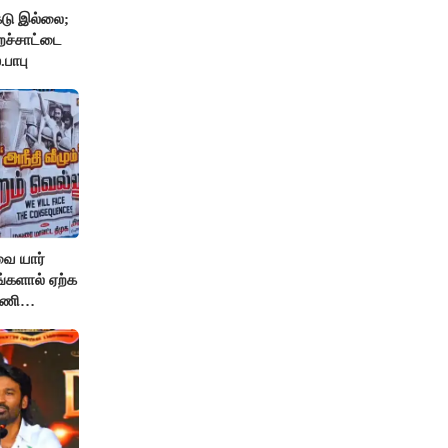
டு இல்லை;
றச்சாட்டை
.பாபு
வை யார்
்களால் ஏற்க
பணி