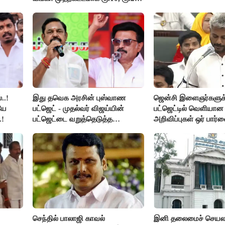
நோட்டுகள் அச்சடிப்பு!
..!
இது தவெக அரசின் புஸ்வாண
ஜென்சி இளைஞர்களுக
யே
பட்ஜெட் - முதல்வர் விஜய்யின்
பட்ஜெட்டில் வெளியா
.!
பட்ஜெட்டை வறுத்தெடுத்த
அறிவிப்புகள் ஒர் பார்வ
மு.க.ஸ்டாலின், இபிஎஸ்..!
செந்தில் பாலாஜி காவல்
இனி தலைமைச் செயலாள