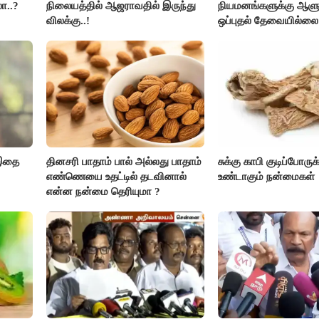
ா..?
நிலையத்தில் ஆஜராவதில் இருந்து
நியமனங்களுக்கு ஆளு
விலக்கு..!
ஒப்புதல் தேவையில்லை 
அரசு அதிரடி..!
 இதை
தினசரி பாதாம் பால் அல்லது பாதாம்
சுக்கு காபி குடிப்போருக
எண்ணெயை உதட்டில் தடவினால்
உண்டாகும் நன்மைகள்
என்ன நன்மை தெரியுமா ?