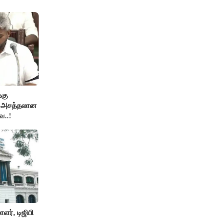
்கு
ன அசத்தலான
ை..!
ர், டிஜிபி