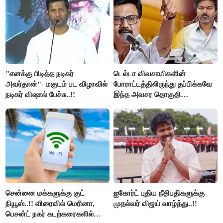
"எனக்கு பிடித்த நடிகர்
டெல்டா விவசாயிகளின்
அவர்தான்"- மகுடம் பட விழாவில்
போராட்டத்திலிருந்து தப்பிக்கவே
நடிகர் விஷால் பேச்சு..!!
இந்த அவசர தொகுதி
மறுவரையறை நாடகத்தை
அரங்கேற்றுகிறார் முதலமைச்சர் -
திமுக ஐடி விங்..!!
சென்னை மக்களுக்கு குட்
ஐகோர்ட் புதிய நீதிபதிகளுக்கு
நியூஸ்..!! விரைவில் மெரினா,
முதல்வர் விஜய் வாழ்த்து..!!
பெசன்ட் நகர் கடற்கரைகளில்