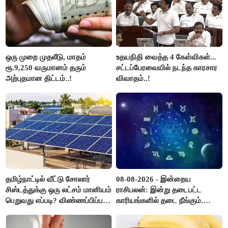
ஒரு முறை முதலீடு, மாதம்
உதயநிதி வைத்த 4 கேள்விகள்...
ரூ.9,250 வருமானம் தரும்
சட்டப்பேரவையில் நடந்த காரசார
அற்புதமான திட்டம்..!
விவாதம்..!
தமிழ்நாட்டில் வீட்டு சோலார்
08-08-2026 - இன்றைய
சிஸ்டத்துக்கு ஒரு லட்சம் மானியம்
ராசிபலன்: இன்று தடைபட்ட
பெறுவது எப்படி? விண்ணப்பிப்பது
காரியங்களில் தடை நீங்கும்.
எப்படி?
பணவரத்து எதிர்பார்த்தபடி
இருக்கும். ஆன்மீக எண்ணம்