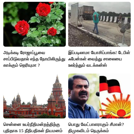
அடிக்கடி ரோஜாப்பூவை
இப்படிலாமா யோசிப்பாங்க! டேபிள்
சாப்பிடுவதால் எந்த நோயிலிருந்து
ஃபேன்கள் வைத்து சாலையை
காக்கும் தெரியுமா ?
உலர்த்தும் வடக்கன்ஸ்
சென்னை உயர்நீதிமன்றத்திற்கு
பொது வேட்பாளராகும் சீமான்?
புதிதாக 15 நீதிபதிகள் நியமனம்
திமுகவிடம் நெருக்கம்