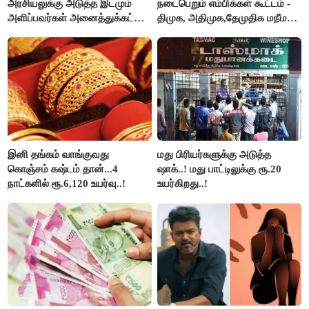
அரசியலுக்கு அடுத்த இடமும்
நடைபெறும் எம்பிக்கள் கூட்டம் -
அளிப்பவர்கள் அனைத்துக்கட்சி
திமுக, அதிமுக,தேமுதிக மநீம
கூட்டத்தில் நிச்சயம்
புறக்கணிப்பு..!
பங்கேற்பார்கள் - மாணிக்கம்
தாகூர்..!!
இனி தங்கம் வாங்குவது
மது பிரியர்களுக்கு அடுத்த
கொஞ்சம் கஷ்டம் தான்...4
ஷாக்..! மது பாட்டிலுக்கு ரூ.20
நாட்களில் ரூ.6,120 உயர்வு..!
உயர்கிறது..!