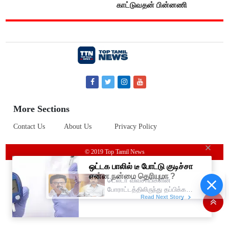
காட்டுவதன் பின்னணி
More Sections
Contact Us
About Us
Privacy Policy
© 2019 Top Tamil News
டெல்டா விவசாயிகளின்
போராட்டத்திலிருந்து தப்பிக்கவே
இந்த அவசர தொகுதி
மறுவரையறை நாடகத்தை
அரங்கேற்றுகிறார் முதலமைச்சர் -
திமுக ஐடி விங்..!!