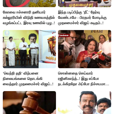
கோவை ஈச்சனாரி தனியார்
இந்த படிப்பிற்கு 'நீட்' தேர்வு
கல்லூரியின் விடுதி உணவகத்தில்
வேண்டாமே - பிரதமர் மோடிக்கு
வழங்கப்பட்ட இரவு உணவில் புழு..!
முதலமைச்சர் விஜய் கடிதம்..!
'வெற்றி தறி' விற்பனை
சொன்னதை செய்வார்
நிலையங்களை தொடங்கி
ரஜினிகாந்த்..! இது எப்போ
வைத்தார் முதலமைச்சர் விஜய்..!
நடக்கிறதோ அப்போ நிச்சயமாக
ரஜினி ₹1 கோடி தருவார் - லதா
ரஜினிகாந்த்..!