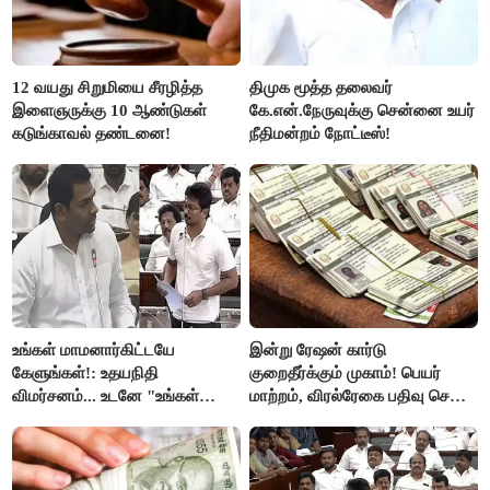
12 வயது சிறுமியை சீரழித்த
திமுக மூத்த தலைவர்
இளைஞருக்கு 10 ஆண்டுகள்
கே.என்.நேருவுக்கு சென்னை உயர்
கடுங்காவல் தண்டனை!
நீதிமன்றம் நோட்டீஸ்!
உங்கள் மாமனார்கிட்டயே
இன்று ரேஷன் கார்டு
கேளுங்கள்!: உதயநிதி
குறைதீர்க்கும் முகாம்! பெயர்
விமர்சனம்... உடனே "உங்கள்
மாற்றம், விரல்ரேகை பதிவு செய்ய
அப்பாவிடம் கேளுங்கள்" என
அரிய வாய்ப்பு!
ஆதவ் அர்ஜுனா பதிலடி!