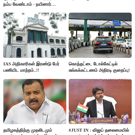
நம்ப வேண்டாம் - நயினார்
நாகேந்திரன்..!!
IAS அதிகாரிகள் இரண்டு பேர்
கொத்தட்டை டோல்கேட்டில்
பணியிட மாற்றம்..!!
சுங்கக்கட்டணம் அதிரடி குறைப்பு!
தமிழகத்திற்கு முதலிடமும்
#JUST IN : விஜய் தலைமையில்