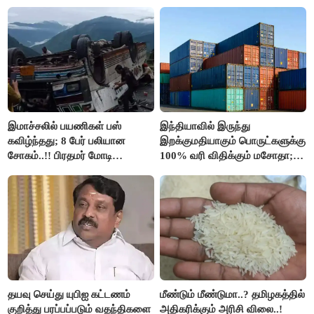
இலவச Wi-Fi வசதி..!!
இமாச்சலில் பயணிகள் பஸ்
இந்தியாவில் இருந்து
கவிழ்ந்தது; 8 பேர் பலியான
இறக்குமதியாகும் பொருட்களுக்கு
சோகம்..!! பிரதமர் மோடி
100% வரி விதிக்கும் மசோதா;
இரங்கல்..!!
அமெரிக்கா நிறைவேற்றம்..!!
தயவு செய்து யுபிஐ கட்டணம்
மீண்டும் மீண்டுமா..? தமிழகத்தில்
குறித்து பரப்பப்படும் வதந்திகளை
அதிகரிக்கும் அரிசி விலை..!