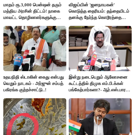
மாதம் ரூ.3,000 பென்ஷன் தரும்
விஜய்யின் 'ஜனநாயகன்'
மத்திய அரசின் திட்டம்! நாகை
கொடுத்த தைரியம்: தந்தையிடம்
மாவட்ட தொழிலாளர்களுக்கு
தனக்கு நேர்ந்த கொடூரத்தை
ஆட்சியர் வெளியிட்ட சூப்பர்
கூறிய சிறுமி!
செய்தி!
உதயநிதி ஸ்டாலின் கைது என்பது
இன்று நடைபெறும் ஆலோசனை
வெறும் நாடகம் - அர்ஜுன் சம்பத்
கூட்டத்தில் திமுக எம்.பி.க்கள்
பகிரங்க குற்றச்சாட்டு..!
பங்கேற்பார்களா?- ஆர்.எஸ்.பாரதி
விளக்கம்..!