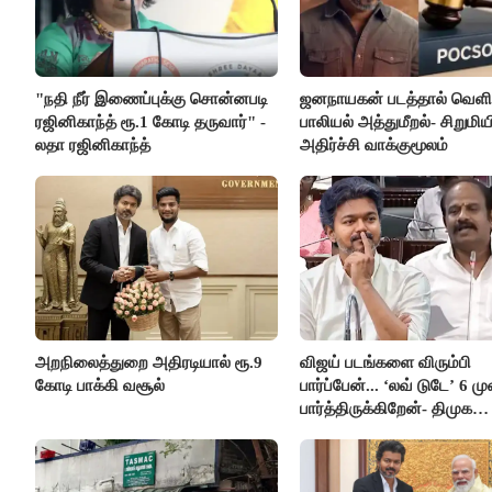
"நதி நீர் இணைப்புக்கு சொன்னபடி
ஜனநாயகன் படத்தால் வெளி
ரஜினிகாந்த் ரூ.1 கோடி தருவார்" -
பாலியல் அத்துமீறல்- சிறுமிய
லதா ரஜினிகாந்த்
அதிர்ச்சி வாக்குமூலம்
அறநிலைத்துறை அதிரடியால் ரூ.9
விஜய் படங்களை விரும்பி
கோடி பாக்கி வசூல்
பார்ப்பேன்... ‘லவ் டுடே’ 6 ம
பார்த்திருக்கிறேன்- திமுக
எம்.எல்.ஏ.நெகிழ்ச்சி