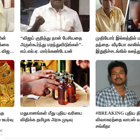
ின்
“விஜய் குறித்து நான் பேசியதை
முதியோர் இல்லத்தில
க்கை
அருள்கூர்ந்து மறந்துவிடுங்கள்”-
தந்தை- வீடியோ காலில்
 விஜய்
எம்.எல்.ஏ. மார்க்கண்டேயன்
இறுதிச்சடங்கில் கலந
மகள்கள்
்த
மதுபானங்கள் மீது புதிய வரியை
#BREAKING புதிய திர
 உயர்வு
விதிக்க தமிழக அரசு முடிவு
விவாகரத்தை வாபஸ் வ
சங்கீதா