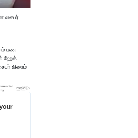
னை சைபர்
்சம் பண
ல் ஹேக்
ைபர் கிரைம்