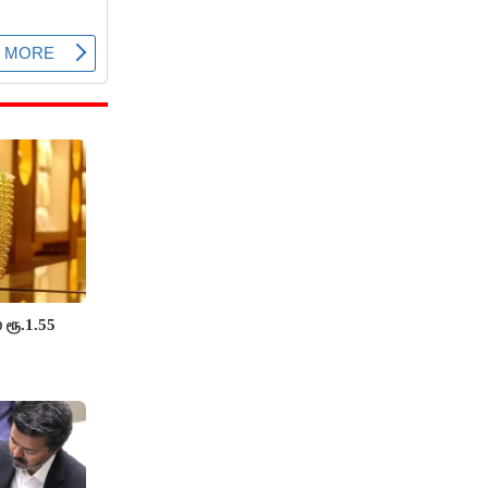
 ரூ.1.55