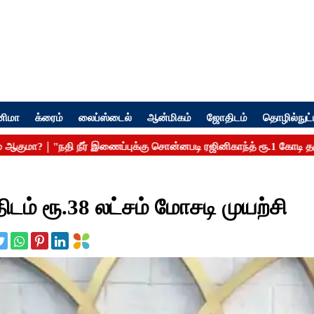
னிமா
க்ரைம்
லைப்ஸ்டைல்
ஆன்மிகம்
ஜோதிடம்
தொழில்நுட்
டம் ரூ.38 லட்சம் மோசடி முயற்சி