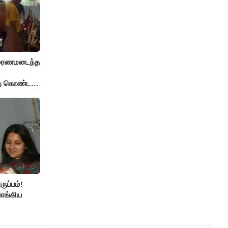
் மரணமடைந்த
்து கொண்ட
ுப்பம்!
ாங்கிய