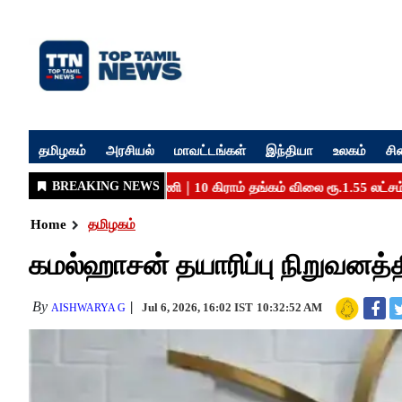
தமிழகம்
அரசியல்
மாவட்டங்கள்
இந்தியா
உலகம்
சி
Home
தமிழகம்
கமல்ஹாசன் தயாரிப்பு நிறுவனத்தி
By
Jul 6, 2026, 16:02 IST
10:32:52 AM
AISHWARYA G