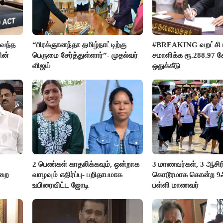
வந்த
“பிரக்ஞானந்தா தமிழ்நாட்டிற்கு
#BREAKING வறட்சி 
ின்
பெருமை சேர்த்துள்ளார்”- முதல்வர்
சமாளிக்க ரூ.288.97 க
விஜய்
ஒதுக்கீடு
2 பெண்கள் காதலிக்கவும், ஒன்றாக
3 மாணவர்கள், 3 ஆசி
ுறை
வாழவும் எதிர்ப்பு- பறிதாபமாக
கொடூரமாக கொன்ற 9ஆம
உயிரைவிட்ட ஜோடி
பள்ளி மாணவர்