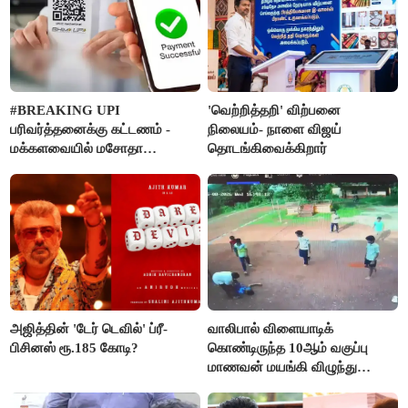
#BREAKING UPI
'வெற்றித்தறி' விற்பனை
பரிவர்த்தனைக்கு கட்டணம் -
நிலையம்- நாளை விஜய்
மக்களவையில் மசோதா
தொடங்கிவைக்கிறார்
நிறைவேற்றம்!
அஜித்தின் 'டேர் டெவில்' ப்ரீ-
வாலிபால் விளையாடிக்
பிசினஸ் ரூ.185 கோடி?
கொண்டிருந்த 10ஆம் வகுப்பு
மாணவன் மயங்கி விழுந்து
உயிரிழப்பு