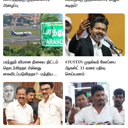
அழைப்பு
கடிதம்!
பரந்தூர் விமான நிலைய திட்டம்
#JUSTIN முதல்வர் கோப்பை
தொடர்கிறதா அல்லது
ஆகஸ்ட் 31 வரை பதிவு
கைவிடப்படுகிறதா?- மத்திய
செய்யலாம்
அரசு விளக்கம்