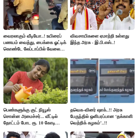
வைரலாகும் வீடியோ..! உயிரைப்
விவசாயிகளை ஏமாற்றி உள்ளது
பணயம் வைத்து, பைக்கை ஓட்டிக்
இந்த அரசு - இ.பி.எஸ்..!
கொண்டே லேப்டாப்பில் வேலை
பார்த்த நபர்..!
பெண்களுக்கு குட் நியூஸ்
தவெக-வினர் ஷாக்..!! அரசு
சொன்ன அமைச்சர்... வீட்டில்
பேருந்தில் ஒளிபரப்பான ‘தக்காளி
தோட்டம் போட ரூ. 10 கோடி
வெற்றிக் கழகம்’..!!
நிதி..!