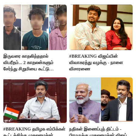
நிர்வாகியால் பாதிக்கப்பட்ட பெண்
மதுபானங்களை விற்பனை செய்ய
கதறல்
FSSAI தடை
இருவரை காதலித்ததால்
#BREAKING விஜய்யின்
விபரீதம்... 2 காதலன்களும்
விவாகரத்து வழக்கு - நாளை
சேர்ந்து சிறுமியை கூட்டு
விசாரணை
வன்கொடுமை செய்து கொலை
செய்த கொடூரம்
#BREAKING தமிழக எம்பிக்கள்
நதிகள் இணைப்புத் திட்டம் -
கூட்டத்திற்கு முதலமைச்சர்
பிரமருக்கு முதலமைச்சர் விஜய்