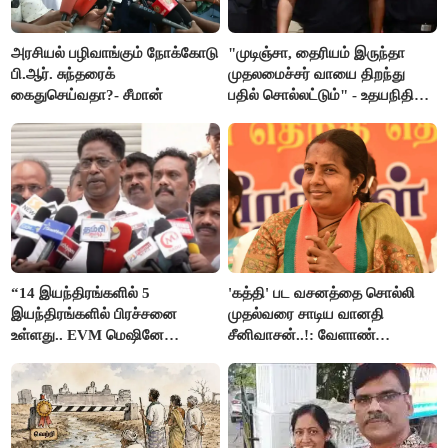
அரசியல் பழிவாங்கும் நோக்கோடு
"முடிஞ்சா, தைரியம் இருந்தா
பி.ஆர். சுந்தரைக்
முதலமைச்சர் வாயை திறந்து
கைதுசெய்வதா?- சீமான்
பதில் சொல்லட்டும்" - உதயநிதி
ஸ்டாலின்
“14 இயந்திரங்களில் 5
'கத்தி' பட வசனத்தை சொல்லி
இயந்திரங்களில் பிரச்சனை
முதல்வரை சாடிய வானதி
உள்ளது.. EVM மெஷினே
சீனிவாசன்..!: வேளாண்
பிரச்சனையா இருக்கு”- என்.ஆர்.
பட்ஜெட்டுக்கு பாஜக கடும்
இளங்கோ
எதிர்ப்பு!