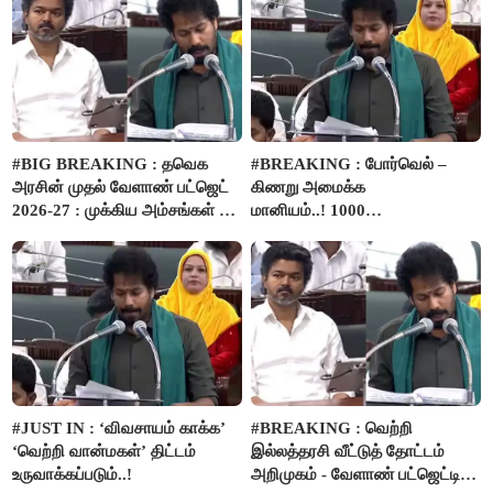
#BIG BREAKING : தவெக
#BREAKING : போர்வெல் –
அரசின் முதல் வேளாண் பட்ஜெட்
கிணறு அமைக்க
2026-27 : முக்கிய அம்சங்கள் ஓர்
மானியம்..! 1000
பார்வை..!
விவசாயிகளுக்கு மானியத்தில்
பம்புசெட் வழங்கப்படும்..!
#JUST IN : ‘விவசாயம் காக்க’
#BREAKING : வெற்றி
‘வெற்றி வான்மகள்’ திட்டம்
இல்லத்தரசி வீட்டுத் தோட்டம்
உருவாக்கப்படும்..!
அறிமுகம் - வேளாண் பட்ஜெட்டில்