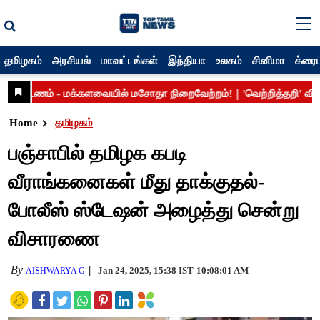
தமிழகம்
அரசியல்
மாவட்டங்கள்
இந்தியா
உலகம்
சினிமா
க்ரைம
Home
தமிழகம்
பஞ்சாபில் தமிழக கபடி
வீராங்கனைகள் மீது தாக்குதல்-
போலீஸ் ஸ்டேஷன் அழைத்து சென்று
விசாரணை
By
Jan 24, 2025, 15:38 IST
10:08:01 AM
AISHWARYA G