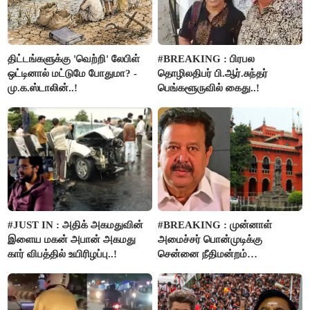
திட்டங்களுக்கு 'வெற்றி' லேபிள்
#BREAKING : பிரபல
ஒட்டினால் மட்டுமே போதுமா? -
தொழிலதிபர் பி.ஆர்.சுந்தர்
மு.க.ஸ்டாலின்..!
பெங்களூருவில் கைது..!
#JUST IN : அதிக் அகமதுவின்
#BREAKING : முன்னாள்
இளைய மகன் அபான் அகமது
அமைச்சர் பொன்முடிக்கு
கார் விபத்தில் உயிரிழப்பு..!
சென்னை நீதிமன்றம்
பிடிவாரண்ட்..!