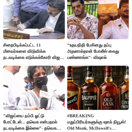
சிறைபிடிக்கப்பட்ட 11
“உதயநிதி பேசினது தப்பு
மீனவர்களை விடுவிக்க
அதனால்தான் போலீஸ் கைது
நடவடிக்கை எடுக்கக்கோரி விஜய்
பண்ணாங்க”- விஷால்
கடிதம்
"விஜய்யை நம்பி ஓட்டு
#BREAKING
போட்டேன்... தவெக என்பதால்
மதுப்பிரியர்களுக்கு ஷாக் நியூஸ்!
நடவடிக்கை இல்லை”- தவெக
Old Monk, McDowell's