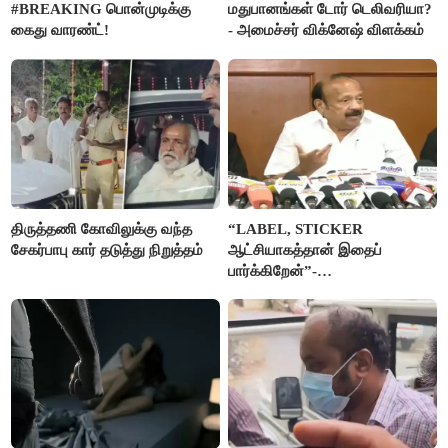
#BREAKING பொன்முடிக்கு
மதுபானங்கள் டோர் டெலிவரியா?
கைது வாரண்ட்!
- அமைச்சர் விக்னேஷ் விளக்கம்
திருத்தணி கோவிலுக்கு வந்த
“LABEL, STICKER
சேகர்பாபு கார் தடுத்து நிறுத்தம்
ஆட்சியாகத்தான் இதைப்
பார்க்கிறேன்”-
எம்.ஆர்.கே.பன்னீர்செல்வம்