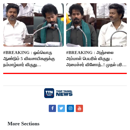
அறிவிப்பு..!
#BREAKING : ஒவ்வொரு
#BREAKING : அஞ்சலை
ஆண்டும் 5 விவசாயிகளுக்கு
அம்மாள் பெயரில் விருது -
நம்மாழ்வார் விருது
அமைச்சர் வினோத்..! முதல் பரிசு
வழங்கப்படும்..!
ரூ.2.50 லட்சம் வழங்கப்படும்..!
More Sections