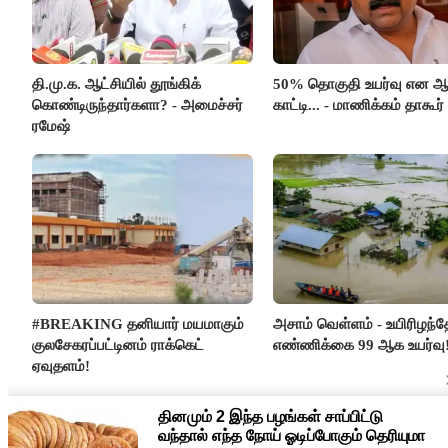
தி.மு.க. ஆட்சியில் தூங்கிக்
50% தொகுதி உயர்வு என 
கொண்டிருந்தார்களா? - அமைச்சர்
காட்டி... - மாணிக்கம் தாகூர்
ரமேஷ்
#BREAKING தனியார் மயமாகும்
அசாம் வெள்ளம் - உயிரிழந்த
குலசேகரப்பட்டினம் ராக்கெட்
எண்ணிக்கை 99 ஆக உயர்வு
ஏவுதளம்!