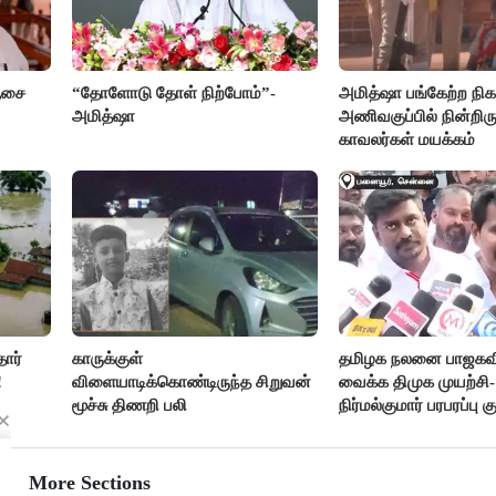
ஆசை
“தோளோடு தோள் நிற்போம்”-
அமித்ஷா பங்கேற்ற நிகழ
அமித்ஷா
அணிவகுப்பில் நின்றிரு
காவலர்கள் மயக்கம்
ோர்
காருக்குள்
தமிழக நலனை பாஜகவி
!
விளையாடிக்கொண்டிருந்த சிறுவன்
வைக்க திமுக முயற்சி
மூச்சு திணறி பலி
நிர்மல்குமார் பரபரப்பு க
More Sections