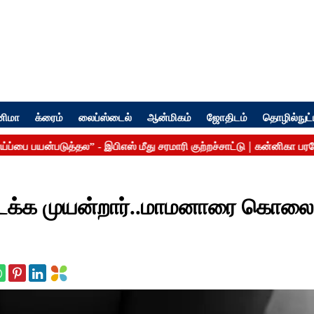
னிமா
க்ரைம்
லைப்ஸ்டைல்
ஆன்மிகம்
ஜோதிடம்
தொழில்நுட்
நடக்க முயன்றார்..மாமனாரை கொலை