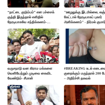
“நாட்டை குடும்பம்” என பச்சைக்
"ஊழலுக்கு இடமில்லை, லஞ்
குத்தி இருந்தால் எளிதில்
கேட்டால் நேரடியாகப் புகார்
நேரடியாகவே சந்திக்கலாம்-
அளிக்கலாம்" - நிர்மல் குமார
சரத்குமார்
வருசநாடு வன கிராம மக்களை
#BREAKING உடல் எடைய
வெளியேற்றும் முடிவை கைவிட
குறைக்கும் மருந்தால் 200 பே
வேண்டும்- சீமான்
– அதிர்ச்சி தகவல்