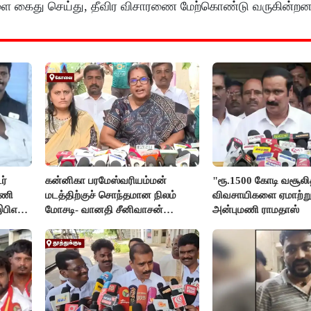
களை கைது செய்து, தீவிர விசாரணை மேற்கொண்டு வருகின்றனர
ர்
கன்னிகா பரமேஸ்வரியம்மன்
"ரூ.1500 கோடி வசூலித்
டணி
மடத்திற்குச் சொந்தமான நிலம்
விவசாயிகளை ஏமாற்று
இபிஎஸ்
மோசடி- வானதி சீனிவாசன்
அன்புமணி ராமதாஸ்
கண்டனம்