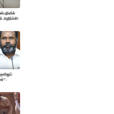
்பதிவில்
் அதிர்ச்சி!
குவிஜய்
ர்”-