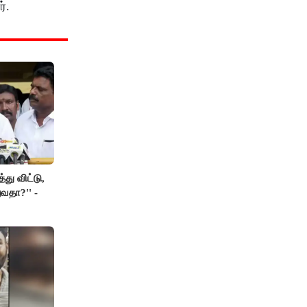
்.
து விட்டு,
வதா?'' -