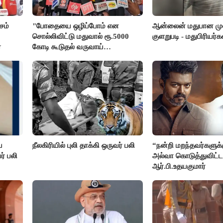
சம்
"போதையை ஒழிப்போம் என
ஆன்லைன் மதுபான முன
சொல்லிவிட்டு மதுவால் ரூ.5000
குளறுபடி - மதுபிரியர்கள
்
கோடி கூடுதல் வருவாய்
கிடைக்கும்னு சொல்றாங்க”-
மார்க்கண்டேயன்
ை
நீலகிரியில் புலி தாக்கி ஒருவர் பலி
“நன்றி மறந்தவர்களுக்
ர் பலி
அல்வா கொடுத்துவிட்டா
ஆர்.பி.உதயகுமார்