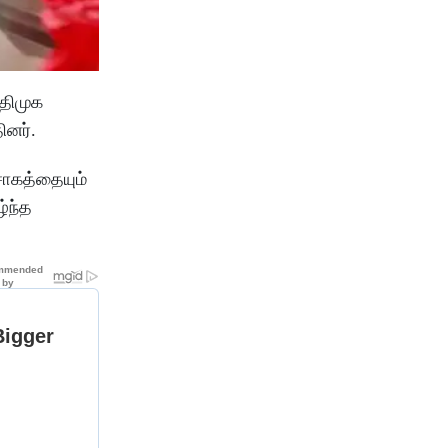
 திமுக
னர்.
சோகத்தையும்
்ந்த