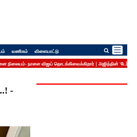
பம்
வணிகம்
விளையாட்டு
.! -