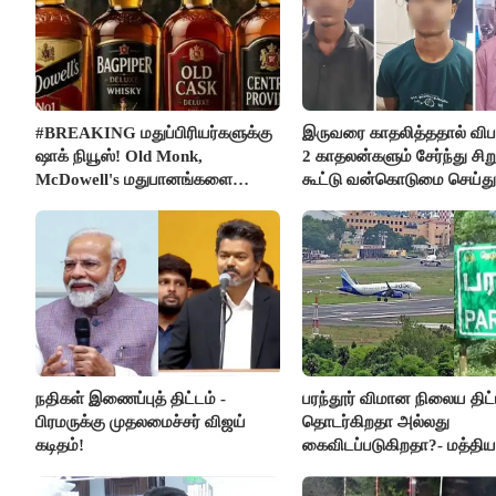
#BREAKING மதுப்பிரியர்களுக்கு
இருவரை காதலித்ததால் விபரீ
ஷாக் நியூஸ்! Old Monk,
2 காதலன்களும் சேர்ந்து சி
McDowell's மதுபானங்களை
கூட்டு வன்கொடுமை செய்து
விற்பனை செய்ய FSSAI தடை
கொலை செய்த கொடூரம்
நதிகள் இணைப்புத் திட்டம் -
பரந்தூர் விமான நிலைய திட்
பிரமருக்கு முதலமைச்சர் விஜய்
தொடர்கிறதா அல்லது
கடிதம்!
கைவிடப்படுகிறதா?- மத்திய
விளக்கம்