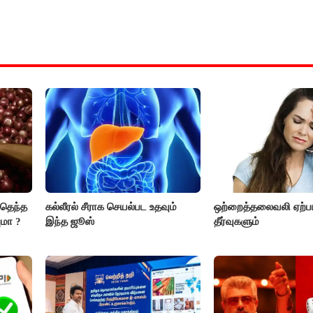
்தெந்த
கல்லீரல் சீராக செயல்பட உதவும்
ஒற்றைத்தலைவலி ஏற்ப
ுமா ?
இந்த ஜூஸ்
தீர்வுகளும்