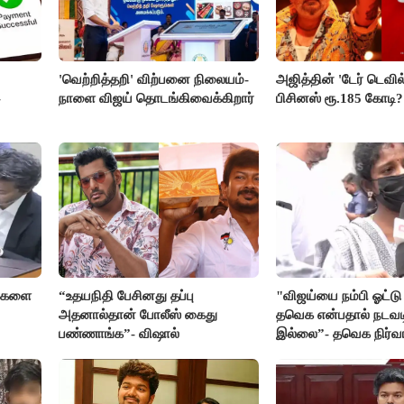
'வெற்றித்தறி' விற்பனை நிலையம்-
அஜித்தின் 'டேர் டெவில்'
-
நாளை விஜய் தொடங்கிவைக்கிறார்
பிசினஸ் ரூ.185 கோடி?
ர்களை
“உதயநிதி பேசினது தப்பு
"விஜய்யை நம்பி ஓட்டு
அதனால்தான் போலீஸ் கைது
தவெக என்பதால் நடவட
பண்ணாங்க”- விஷால்
இல்லை”- தவெக நிர்வ
பாதிக்கப்பட்ட பெண் க