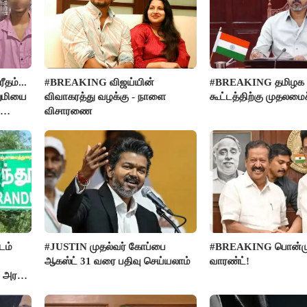
தம்...
#BREAKING விஜய்யின்
#BREAKING தமிழக எம
றுமியை
விவாகரத்து வழக்கு - நாளை
கூட்டத்திற்கு முதலமைச
விசாரணை
டம்
#JUSTIN முதல்வர் கோப்பை
#BREAKING பொன்முட
ஆகஸ்ட் 31 வரை பதிவு செய்யலாம்
வாரண்ட்!
 அரசு