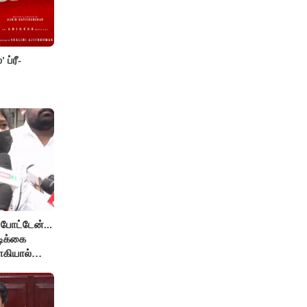
 ப்ரீ-
 போட்டேன்...
ிக்கை
ாகியால்
தறல்