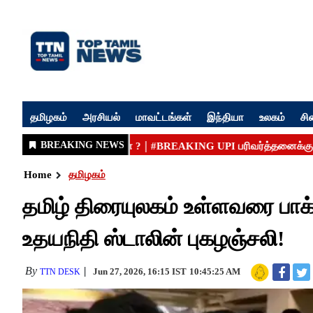
தமிழகம்
அரசியல்
மாவட்டங்கள்
இந்தியா
உலகம்
சி
Home
தமிழகம்
தமிழ் திரையுலகம் உள்ளவரை பாக்யர
உதயநிதி ஸ்டாலின் புகழஞ்சலி!
By
Jun 27, 2026, 16:15 IST
10:45:25 AM
TTN DESK