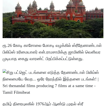
ரூ.26 கோடி காசோலை மோசடி வழக்கில் ஸ்ரீதேனாண்டாள்
பிலிம்ஸ் உரிமையாளர் என்.ராமசாமிக்கு ஜாமினில் வெளிவர
முடியாத கைது வாரண்ட் பிறப்பிக்கப்பட்டுள்ளது.
தமிழ் திரையுலகில் 1976ஆம் ஆண்டு முதல் ஸ்ரீ