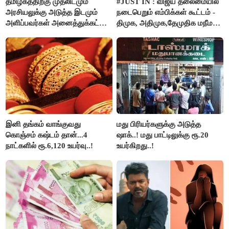
தமிழகத்திற்கு முதலிடமும்
#JUST IN : விஜய் தலைமையில்
அரசியலுக்கு அடுத்த இடமும்
நடைபெறும் எம்பிக்கள் கூட்டம் -
அளிப்பவர்கள் அனைத்துக்கட்சி
திமுக, அதிமுக,தேமுதிக மநீம
கூட்டத்தில் நிச்சயம்
புறக்கணிப்பு..!
பங்கேற்பார்கள் - மாணிக்கம்
தாகூர்..!!
இனி தங்கம் வாங்குவது
மது பிரியர்களுக்கு அடுத்த
கொஞ்சம் கஷ்டம் தான்...4
ஷாக்..! மது பாட்டிலுக்கு ரூ.20
நாட்களில் ரூ.6,120 உயர்வு..!
உயர்கிறது..!