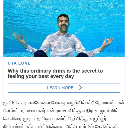
ரூ.26 கோடி காசோலை மோசடி வழக்கில் ஸ்ரீ தேனாண்டாள்
பிலிம்ஸ் உரிமையாளர் என்.ராமசாமிக்கு எதிராக ஜாமினில்
வெளிவர முடியாத பிடிவாரண்ட் பிறப்பித்து எழும்பூர்
நீதிமன்றம் உத்தரவிட்டுள்ளது. அக்டோபர் 3ம் தேதிக்குள்