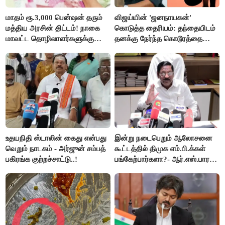
மாதம் ரூ.3,000 பென்ஷன் தரும்
விஜய்யின் 'ஜனநாயகன்'
மத்திய அரசின் திட்டம்! நாகை
கொடுத்த தைரியம்: தந்தையிடம்
மாவட்ட தொழிலாளர்களுக்கு
தனக்கு நேர்ந்த கொடூரத்தை
ஆட்சியர் வெளியிட்ட சூப்பர்
கூறிய சிறுமி!
செய்தி!
உதயநிதி ஸ்டாலின் கைது என்பது
இன்று நடைபெறும் ஆலோசனை
வெறும் நாடகம் - அர்ஜுன் சம்பத்
கூட்டத்தில் திமுக எம்.பி.க்கள்
பகிரங்க குற்றச்சாட்டு..!
பங்கேற்பார்களா?- ஆர்.எஸ்.பாரதி
விளக்கம்..!