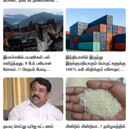
பெசன்ட் நகர் கடற்கரைகளில்
இலவச Wi-Fi வசதி..!!
இமாச்சலில் பயணிகள் பஸ்
இந்தியாவில் இருந்து
கவிழ்ந்தது; 8 பேர் பலியான
இறக்குமதியாகும் பொருட்களுக்கு
சோகம்..!! பிரதமர் மோடி
100% வரி விதிக்கும் மசோதா;
இரங்கல்..!!
அமெரிக்கா நிறைவேற்றம்..!!
தயவு செய்து யுபிஐ கட்டணம்
மீண்டும் மீண்டுமா..? தமிழகத்தில்