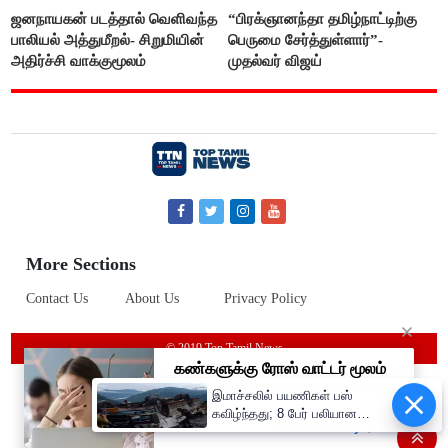
ஜனநாயகன் படத்தால் வெளிவந்த
“பிரக்ஞானந்தா தமிழ்நாட்டிற்கு
பாலியல் அத்துமீறல்- சிறுமியின்
பெருமை சேர்த்துள்ளார்”-
அதிர்ச்சி வாக்குமூலம்
முதல்வர் விஜய்
More Sections
Contact Us
About Us
Privacy Policy
© 2019 Top Tamil News
இமாச்சலில் பயணிகள் பஸ்
கவிழ்ந்தது; 8 பேர் பலியான
சோகம்..!! பிரதமர் மோடி