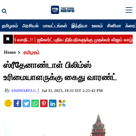
தமிழகம்
அரசியல்
மாவட்டங்கள்
இந்தியா
உலகம்
சினிமா
க்ரைம
Home
தமிழகம்
ஸ்ரீதேனாண்டாள் பிலிம்ஸ்
உரிமையாளருக்கு கைது வாரண்ட்
By
Jul 31, 2025, 19:51 IST
2:21:42 PM
AISHWARYA G