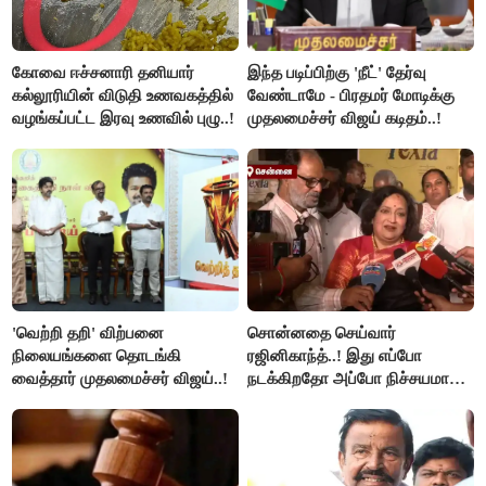
கோவை ஈச்சனாரி தனியார்
இந்த படிப்பிற்கு 'நீட்' தேர்வு
கல்லூரியின் விடுதி உணவகத்தில்
வேண்டாமே - பிரதமர் மோடிக்கு
வழங்கப்பட்ட இரவு உணவில் புழு..!
முதலமைச்சர் விஜய் கடிதம்..!
'வெற்றி தறி' விற்பனை
சொன்னதை செய்வார்
நிலையங்களை தொடங்கி
ரஜினிகாந்த்..! இது எப்போ
வைத்தார் முதலமைச்சர் விஜய்..!
நடக்கிறதோ அப்போ நிச்சயமாக
ரஜினி ₹1 கோடி தருவார் - லதா
ரஜினிகாந்த்..!