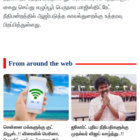
கைது செய்து எழும்பூர் பெருநகர மாஜிஸ்திட்ரேட்
நீதிமன்றத்தில் ஆஜர்படுத்த காவல்துறைக்கு உத்தரவு
பிறப்பித்துள்ளது.
From around the web
சென்னை மக்களுக்கு குட்
ஐகோர்ட் புதிய நீதிபதிகளுக்கு
நியூஸ்..!! விரைவில் மெரினா,
முதல்வர் விஜய் வாழ்த்து..!!