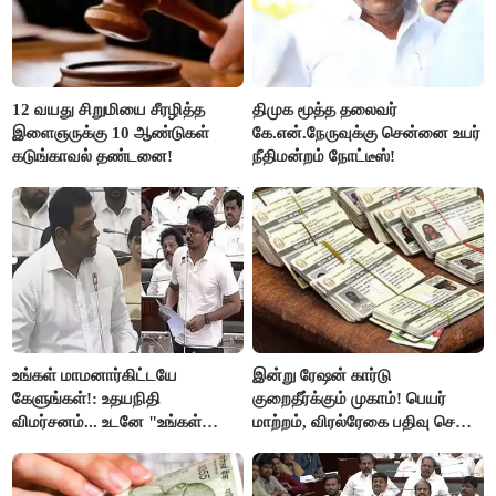
12 வயது சிறுமியை சீரழித்த
திமுக மூத்த தலைவர்
இளைஞருக்கு 10 ஆண்டுகள்
கே.என்.நேருவுக்கு சென்னை உயர்
கடுங்காவல் தண்டனை!
நீதிமன்றம் நோட்டீஸ்!
உங்கள் மாமனார்கிட்டயே
இன்று ரேஷன் கார்டு
கேளுங்கள்!: உதயநிதி
குறைதீர்க்கும் முகாம்! பெயர்
விமர்சனம்... உடனே "உங்கள்
மாற்றம், விரல்ரேகை பதிவு செய்ய
அப்பாவிடம் கேளுங்கள்" என
அரிய வாய்ப்பு!
ஆதவ் அர்ஜுனா பதிலடி!