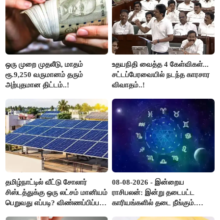
ஒரு முறை முதலீடு, மாதம்
உதயநிதி வைத்த 4 கேள்விகள்...
ரூ.9,250 வருமானம் தரும்
சட்டப்பேரவையில் நடந்த காரசார
அற்புதமான திட்டம்..!
விவாதம்..!
தமிழ்நாட்டில் வீட்டு சோலார்
08-08-2026 - இன்றைய
சிஸ்டத்துக்கு ஒரு லட்சம் மானியம்
ராசிபலன்: இன்று தடைபட்ட
பெறுவது எப்படி? விண்ணப்பிப்பது
காரியங்களில் தடை நீங்கும்.
எப்படி?
பணவரத்து எதிர்பார்த்தபடி