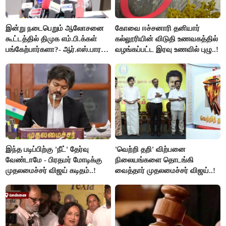
இன்று நடைபெறும் ஆலோசனை
கோவை ஈச்சனாரி தனியார்
கூட்டத்தில் திமுக எம்.பி.க்கள்
கல்லூரியின் விடுதி உணவகத்தில்
பங்கேற்பார்களா?- ஆர்.எஸ்.பாரதி
வழங்கப்பட்ட இரவு உணவில் புழு..!
விளக்கம்..!
இந்த படிப்பிற்கு 'நீட்' தேர்வு
'வெற்றி தறி' விற்பனை
வேண்டாமே - பிரதமர் மோடிக்கு
நிலையங்களை தொடங்கி
முதலமைச்சர் விஜய் கடிதம்..!
வைத்தார் முதலமைச்சர் விஜய்..!