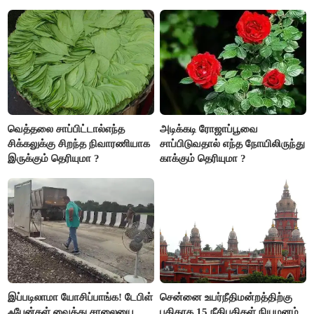
வெத்தலை சாப்பிட்டால்எந்த
அடிக்கடி ரோஜாப்பூவை
சிக்கலுக்கு சிறந்த நிவாரணியாக
சாப்பிடுவதால் எந்த நோயிலிருந்து
இருக்கும் தெரியுமா ?
காக்கும் தெரியுமா ?
இப்படிலாமா யோசிப்பாங்க! டேபிள்
சென்னை உயர்நீதிமன்றத்திற்கு
ஃபேன்கள் வைத்து சாலையை
புதிதாக 15 நீதிபதிகள் நியமனம்