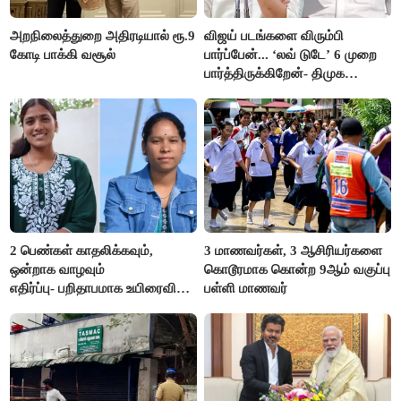
அறநிலைத்துறை அதிரடியால் ரூ.9
விஜய் படங்களை விரும்பி
கோடி பாக்கி வசூல்
பார்ப்பேன்... ‘லவ் டுடே’ 6 முறை
பார்த்திருக்கிறேன்- திமுக
எம்.எல்.ஏ.நெகிழ்ச்சி
2 பெண்கள் காதலிக்கவும்,
3 மாணவர்கள், 3 ஆசிரியர்களை
ஒன்றாக வாழவும்
கொடூரமாக கொன்ற 9ஆம் வகுப்பு
எதிர்ப்பு- பறிதாபமாக உயிரைவிட்ட
பள்ளி மாணவர்
ஜோடி