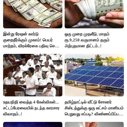
இன்று ரேஷன் கார்டு
ஒரு முறை முதலீடு, மாதம்
குறைதீர்க்கும் முகாம்! பெயர்
ரூ.9,250 வருமானம் தரும்
மாற்றம், விரல்ரேகை பதிவு செய்ய
அற்புதமான திட்டம்..!
அரிய வாய்ப்பு!
உதயநிதி வைத்த 4 கேள்விகள்...
தமிழ்நாட்டில் வீட்டு சோலார்
சட்டப்பேரவையில் நடந்த காரசார
சிஸ்டத்துக்கு ஒரு லட்சம் மானியம்
விவாதம்..!
பெறுவது எப்படி? விண்ணப்பிப்பது
எப்படி?