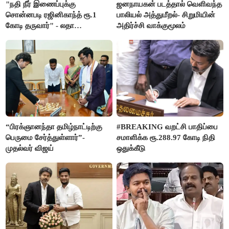
"நதி நீர் இணைப்புக்கு
ஜனநாயகன் படத்தால் வெளிவந்த
சொன்னபடி ரஜினிகாந்த் ரூ.1
பாலியல் அத்துமீறல்- சிறுமியின்
கோடி தருவார்" - லதா
அதிர்ச்சி வாக்குமூலம்
ரஜினிகாந்த்
“பிரக்ஞானந்தா தமிழ்நாட்டிற்கு
#BREAKING வறட்சி பாதிப்பை
பெருமை சேர்த்துள்ளார்”-
சமாளிக்க ரூ.288.97 கோடி நிதி
முதல்வர் விஜய்
ஒதுக்கீடு