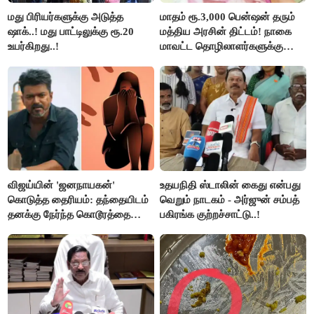
மது பிரியர்களுக்கு அடுத்த
மாதம் ரூ.3,000 பென்ஷன் தரும்
ஷாக்..! மது பாட்டிலுக்கு ரூ.20
மத்திய அரசின் திட்டம்! நாகை
உயர்கிறது..!
மாவட்ட தொழிலாளர்களுக்கு
ஆட்சியர் வெளியிட்ட சூப்பர்
செய்தி!
விஜய்யின் 'ஜனநாயகன்'
உதயநிதி ஸ்டாலின் கைது என்பது
கொடுத்த தைரியம்: தந்தையிடம்
வெறும் நாடகம் - அர்ஜுன் சம்பத்
தனக்கு நேர்ந்த கொடூரத்தை
பகிரங்க குற்றச்சாட்டு..!
கூறிய சிறுமி!