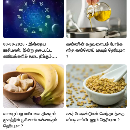
08-08-2026 - இன்றைய
கண்ணின் கருவளையம் போக்க
ராசிபலன்: இன்று தடைபட்ட
எந்த எண்ணெய் உதவும் தெரியுமா
காரியங்களில் தடை நீங்கும்.
?
பணவரத்து எதிர்பார்த்தபடி
இருக்கும். ஆன்மீக எண்ணம்
அதிகரிக்கும்..!
வாழைப்பழ மசியலை தினமும்
சுகர் பேஷண்டுகள் வெந்தயத்தை
முகத்தில் பூசினால் என்னாகும்
எப்படி சாப்பிடணும் தெரியுமா ?
தெரியுமா ?