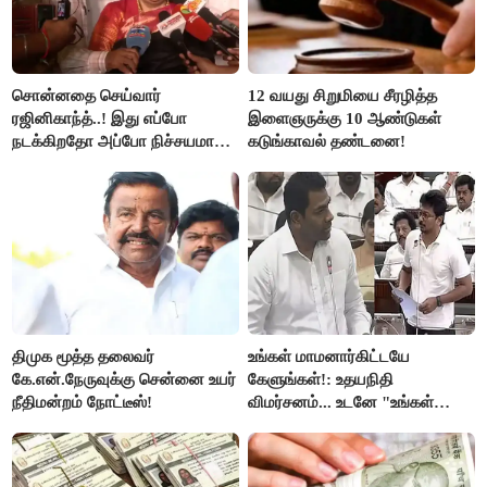
சொன்னதை செய்வார்
12 வயது சிறுமியை சீரழித்த
ரஜினிகாந்த்..! இது எப்போ
இளைஞருக்கு 10 ஆண்டுகள்
நடக்கிறதோ அப்போ நிச்சயமாக
கடுங்காவல் தண்டனை!
ரஜினி ₹1 கோடி தருவார் - லதா
ரஜினிகாந்த்..!
திமுக மூத்த தலைவர்
உங்கள் மாமனார்கிட்டயே
கே.என்.நேருவுக்கு சென்னை உயர்
கேளுங்கள்!: உதயநிதி
நீதிமன்றம் நோட்டீஸ்!
விமர்சனம்... உடனே "உங்கள்
அப்பாவிடம் கேளுங்கள்" என
ஆதவ் அர்ஜுனா பதிலடி!