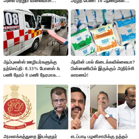
அலை மற்றும் விலைவாசி
அழுத பெண்! 10 ஆண்டுகள்
உயர்வுக்கு தயாராகிறதா நாடு?
ஆசையாக வளர்த்த மரங்கள்
வெட்டி சாய்ப்பு..!
ஆம்புலன்ஸ் ஊழியர்களுக்கு
ஆவின் பால் கிடைக்கவில்லையா?
நற்செய்தி: 8.33% போனஸ் &
பின்னணியில் இருக்கும் அதிர்ச்சி
பணி நேரம் 8 மணி நேரமாக
காரணம்!
குறைப்பு..!
அமலாக்கத்துறை இயக்குநர்
எடப்பாடி பழனிசாமிக்கு நத்தம்