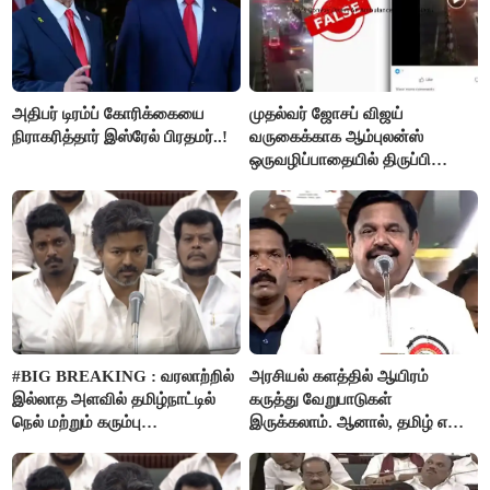
அதிபர் டிரம்ப் கோரிக்கையை
முதல்வர் ஜோசப் விஜய்
நிராகரித்தார் இஸ்ரேல் பிரதமர்..!
வருகைக்காக ஆம்புலன்ஸ்
ஒருவழிப்பாதையில் திருப்பி
விடப்பட்டதா? உண்மை இது
தான்..!
#BIG BREAKING : வரலாற்றில்
அரசியல் களத்தில் ஆயிரம்
இல்லாத அளவில் தமிழ்நாட்டில்
கருத்து வேறுபாடுகள்
நெல் மற்றும் கரும்பு
இருக்கலாம். ஆனால், தமிழ் என்று
கொள்முதலுக்கான
வரும்போது நாம் அனைவரும்
ஊக்கத்தொகையை உயர்த்த
தமிழர்கள் - எடப்பாடி பழனிசாமி..!