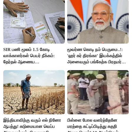
SIR பணி மூலம் 1.5 கோடி
மூவர்ண கொடி நம் பெருமை..!:
வாக்காளர்கள் பெயர் நீக்கம்:
'ஹர் கர் திரங்கா' இயக்கத்தில்
தேர்தல் ஆணைய
அனைவரும் பங்கேற்க பிரதமர்
நடவடிக்கையால் பரபரப்பு!
மோடி அழைப்பு!
இந்தியாவிற்கு வரும் எல் நினோ
பிள்ளை போல வளர்த்தேனே
ஆபத்து! கடுமையான வெப்ப
மரத்தை கட்டிப்பிடித்து கதறி