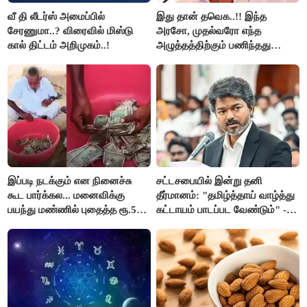
வீ தி லீடர்ஸ் அமைப்பில்
இது தான் தவெக..!! இந்த
சேரணுமா..? விரைவில் மிஸ்டு
அரசோ, முதல்வரோ எந்த
கால் திட்டம் அறிமுகம்..!
அழுத்தத்திற்கும் பணிந்தது
கிடையாது; அமைச்சர்
அருண்ராஜ்..!
இப்படி நடக்கும் என நினைச்சு
சட்டசபையில் இன்று தனி
கூட பார்க்கல... மனைவிக்கு
தீர்மானம்: "தமிழ்த்தாய் வாழ்த்து
பயந்து மண்ணில் புதைத்த ரூ.5
கட்டாயம் பாடப்பட வேண்டும்" -
லட்சம்; கடைசியில் நடந்தது...
முதல்வர் விஜய் முன்மொழிகிறார்!