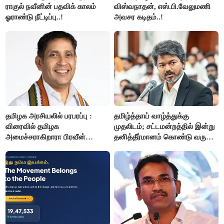
ராகுல் நவீனின் பதவிக் காலம்
விஸ்வநாதன், எஸ்.பி.வேலுமணி
ஓராண்டு நீட்டிப்பு..!
அவசர கடிதம்..!
தமிழக அரசியலில் பரபரப்பு :
தமிழ்த்தாய் வாழ்த்துக்கு
விரைவில் தமிழக
முதலிடம்; சட்டமன்றத்தில் இன்று
அமைச்சராகிறாரா பிரவீன்
தனித்தீர்மானம் கொண்டு வரும்
சக்ரவர்த்தி..?
முதல் அமைச்சர் விஜய்.!!