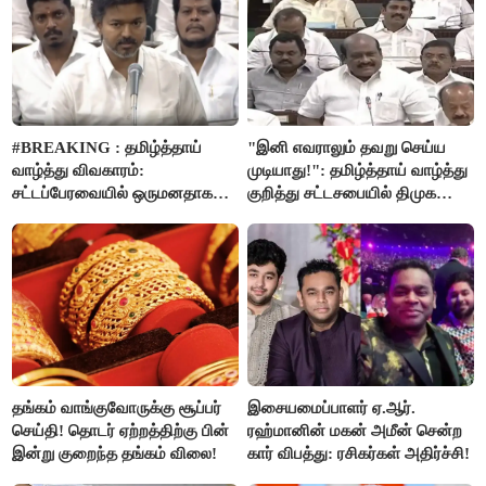
முடிவு - முதலமைச்சர் விஜய்
அறிவிப்பு..!
#BREAKING : தமிழ்த்தாய்
"இனி எவராலும் தவறு செய்ய
வாழ்த்து விவகாரம்:
முடியாது!": தமிழ்த்தாய் வாழ்த்து
சட்டப்பேரவையில் ஒருமனதாக
குறித்து சட்டசபையில் திமுக
நிறைவேற்றம்
வைத்த அதிரடி கோரிக்கை!
தங்கம் வாங்குவோருக்கு சூப்பர்
இசையமைப்பாளர் ஏ.ஆர்.
செய்தி! தொடர் ஏற்றத்திற்கு பின்
ரஹ்மானின் மகன் அமீன் சென்ற
இன்று குறைந்த தங்கம் விலை!
கார் விபத்து: ரசிகர்கள் அதிர்ச்சி!