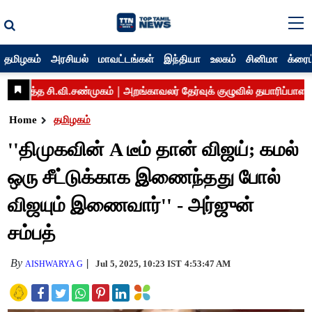
தமிழகம்
அரசியல்
மாவட்டங்கள்
இந்தியா
உலகம்
சினிமா
க்ரைம
Home
தமிழகம்
''திமுகவின் A டீம் தான் விஜய்; கமல்
ஒரு சீட்டுக்காக இணைந்தது போல்
விஜயும் இணைவார்'' - அர்ஜுன்
சம்பத்
By
Jul 5, 2025, 10:23 IST
4:53:47 AM
AISHWARYA G