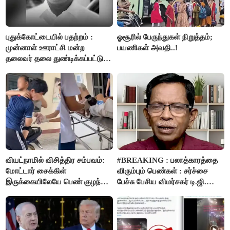
புதுக்கோட்டையில் பதற்றம் :
ஓசூரில் பேருந்துகள் நிறுத்தம்;
முன்னாள் ஊராட்சி மன்ற
பயணிகள் அவதி..!
தலைவர் தலை துண்டிக்கப்பட்டு
கொலை.!!
வியட்நாமில் விசித்திர சம்பவம்:
#BREAKING : பலாத்காரத்தை
மோட்டார் சைக்கிள்
விரும்பும் பெண்கள் : சர்ச்சை
இருக்கையிலேயே பெண் குழந்தை
பேச்சு பேசிய விமர்சகர் டி.ஜி.
பிறப்பு!
மோகன்தாஸ் கைது..!