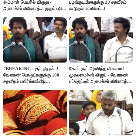
அம்மாள் பெயரில் விருது -
பழங்குடியினருக்கு 20 சதவீதம்
அமைச்சர் வினோத்..! முதல் பரிசு
கூடுதல் மானியம்..!
ரூ.2.50 லட்சம் வழங்கப்படும்..!
#BREAKING : குட் நியூஸ்..!
கோட் சூட் அணிந்த விவசாயி
வேளாண் பொருட்களுக்கு 100
முதலமைச்சர் விஜய் - வேளாண்
சதவீதம் பயிர்க்காப்பீடு
பட்ஜெட்டில் அமைச்சர் வினோத்
வழங்கபடும் - அமைச்சர்
பெருமிதம்..!
வினோத்..!