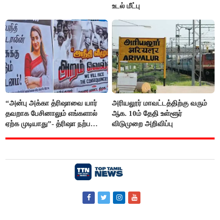
உடல் மீட்பு
“அன்பு அக்கா த்ரிஷாவை யார்
அரியலூர் மாவட்டத்திற்கு வரும்
தவறாக பேசினாலும் எங்களால்
ஆக. 10ம் தேதி உள்ளூர்
ஏற்க முடியாது”- த்ரிஷா நற்பணி
விடுமுறை அறிவிப்பு
மன்றத்தினர் போஸ்டர்