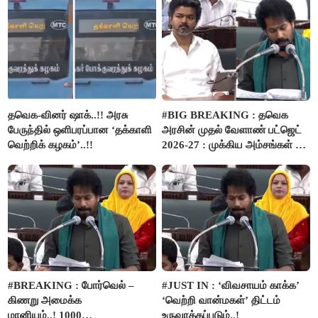
தவெக-வினர் ஷாக்..!! அரசு
#BIG BREAKING : தவெக
பேருந்தில் ஒளிபரப்பான ‘தக்காளி
அரசின் முதல் வேளாண் பட்ஜெட்
வெற்றிக் கழகம்’..!!
2026-27 : முக்கிய அம்சங்கள் ஓர்
பார்வை..!
#BREAKING : போர்வெல் –
#JUST IN : ‘விவசாயம் காக்க’
கிணறு அமைக்க
‘வெற்றி வான்மகள்’ திட்டம்
மானியம்..! 1000
உருவாக்கப்படும்..!