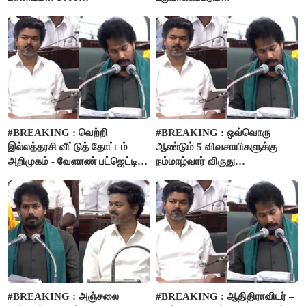
விவசாயிகளுக்கு மானியத்தில்
பம்புசெட் வழங்கப்படும்..!
#BREAKING : வெற்றி
#BREAKING : ஒவ்வொரு
இல்லத்தரசி வீட்டுத் தோட்டம்
ஆண்டும் 5 விவசாயிகளுக்கு
அறிமுகம் - வேளாண் பட்ஜெட்டில்
நம்மாழ்வார் விருது
அறிவிப்பு..!
வழங்கப்படும்..!
#BREAKING : அஞ்சலை
#BREAKING : ஆதிதிராவிடர் –