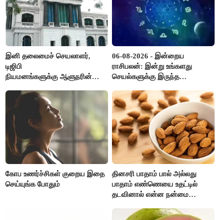
இனி தலைமைச் செயலாளர்,
06-08-2026 - இன்றைய
டிஜிபி
ராசிபலன்: இன்று உங்களது
நியமனங்களுக்கு ஆளுநரின்
செயல்களுக்கு இருந்த
ஒப்புதல் தேவையில்லை -
முட்டுகட்டைகள் விலகும்.
தமிழ்நாடு அரசு அதிரடி..!
எதிர்பார்த்த உதவிகள் கிடைக்கும்.
பணவரத்து கூடும்..!
கோப உணர்ச்சிகள் குறைய இதை
தினசரி பாதாம் பால் அல்லது
செய்யுங்க போதும்
பாதாம் எண்ணெயை உதட்டில்
தடவினால் என்ன நன்மை
தெரியுமா ?