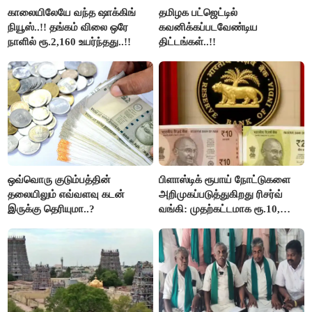
காலையிலேயே வந்த ஷாக்கிங்
தமிழக பட்ஜெட்டில்
நியூஸ்..!! தங்கம் விலை ஒரே
கவனிக்கப்படவேண்டிய
நாளில் ரூ.2,160 உயர்ந்தது..!!
திட்டங்கள்..!!
ஒவ்வொரு குடும்பத்தின்
பிளாஸ்டிக் ரூபாய் நோட்டுகளை
தலையிலும் எவ்வளவு கடன்
அறிமுகப்படுத்துகிறது ரிசர்வ்
இருக்கு தெரியுமா..?
வங்கி: முதற்கட்டமாக ரூ.10,
ரூ.20 நோட்டுகள் அச்சடிப்பு!