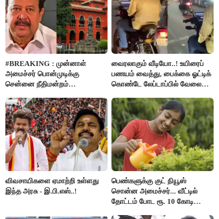
#BREAKING : முன்னாள்
வைரலாகும் வீடியோ..! உயிரைப்
அமைச்சர் பொன்முடிக்கு
பணயம் வைத்து, பைக்கை ஓட்டிக்
சென்னை நீதிமன்றம்
கொண்டே லேப்டாப்பில் வேலை
பிடிவாரண்ட்..!
பார்த்த நபர்..!
விவசாயிகளை ஏமாற்றி உள்ளது
பெண்களுக்கு குட் நியூஸ்
இந்த அரசு - இ.பி.எஸ்..!
சொன்ன அமைச்சர்... வீட்டில்
தோட்டம் போட ரூ. 10 கோடி
நிதி..!