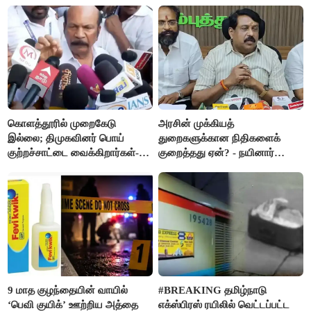
எம்.எல்.ஏக்களாகவே
தொடர்கிறோம்”- மதிமுக
எம்.எல்.ஏக்கள் பரபரப்பு பேட்டி
கொளத்தூரில் முறைகேடு
அரசின் முக்கியத்
இல்லை; திமுகவினர் பொய்
துறைகளுக்கான நிதிகளைக்
குற்றச்சாட்டை வைக்கிறார்கள்-
குறைத்தது ஏன்? - நயினார்
வி.எஸ்.பாபு
நாகேந்திரன்
9 மாத குழந்தையின் வாயில்
#BREAKING தமிழ்நாடு
‘பெவி குயிக்’ ஊற்றிய அத்தை
எக்ஸ்பிரஸ் ரயிலில் வெட்டப்பட்ட