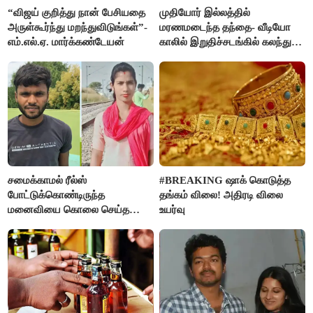
“விஜய் குறித்து நான் பேசியதை
முதியோர் இல்லத்தில்
அருள்கூர்ந்து மறந்துவிடுங்கள்”-
மரணமடைந்த தந்தை- வீடியோ
எம்.எல்.ஏ. மார்க்கண்டேயன்
காலில் இறுதிச்சடங்கில் கலந்து
கொண்ட மகள்கள்
சமைக்காமல் ரீல்ஸ்
#BREAKING ஷாக் கொடுத்த
போட்டுக்கொண்டிருந்த
தங்கம் விலை! அதிரடி விலை
மனைவியை கொலை செய்த
உயர்வு
கணவர்!