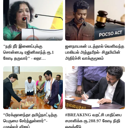
"நதி நீர் இணைப்புக்கு
ஜனநாயகன் படத்தால் வெளிவந்த
சொன்னபடி ரஜினிகாந்த் ரூ.1
பாலியல் அத்துமீறல்- சிறுமியின்
கோடி தருவார்" - லதா
அதிர்ச்சி வாக்குமூலம்
ரஜினிகாந்த்
“பிரக்ஞானந்தா தமிழ்நாட்டிற்கு
#BREAKING வறட்சி பாதிப்பை
பெருமை சேர்த்துள்ளார்”-
சமாளிக்க ரூ.288.97 கோடி நிதி
முதல்வர் விஜய்
ஒதுக்கீடு