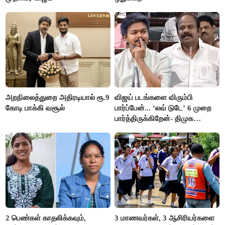
அறநிலைத்துறை அதிரடியால் ரூ.9
விஜய் படங்களை விரும்பி
கோடி பாக்கி வசூல்
பார்ப்பேன்... ‘லவ் டுடே’ 6 முறை
பார்த்திருக்கிறேன்- திமுக
எம்.எல்.ஏ.நெகிழ்ச்சி
2 பெண்கள் காதலிக்கவும்,
3 மாணவர்கள், 3 ஆசிரியர்களை