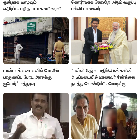
ஒன்றாக வாழவும்
கொடூரமாக கொன்ற 9ஆம் வகுப்பு
எதிர்ப்பு- பறிதாபமாக உயிரைவிட்ட
பள்ளி மாணவர்
ஜோடி
டாஸ்மாக் கடைகளில் போலீஸ்
“பள்ளி தேர்வு மதிப்பெண்களின்
பாதுகாப்பு போட அரசுக்கு
அடிப்படையில் மாணவர் சேர்க்கை
ஐகோர்ட் உத்தரவு
நடத்த வேண்டும்”- மோடிக்கு
விஜய் கடிதம்