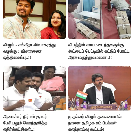
விஜய் - சங்கீதா விவாகரத்து
விபத்தில் காயமடைந்தவருக்கு
வழக்கு : விசாரணை
அட்டைப் பெட்டியில் கட்டுப் போட்ட
ஒத்திவைப்பு..!!
அரசு மருத்துவமனை..!!
அமைச்சர் நிர்மல் குமார்
முதல்வர் விஜய் தலைமையில்
பேசியதும் கொந்தளித்த
நாளை தமிழக எம்.பி.க்கள்
எதிர்க்கட்சிகள்..!
கலந்தாய்வு கூட்டம்!