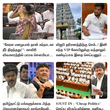
"கேரள மழையால் தான் கர்நாடகா
விஐபி தரிசனத்திற்கு செக்..! இனி
நீர் திறந்தது!": காவிரி
எந்த VIP கோயிலுக்கு வந்தாலும்
விவகாரத்தில் பாமக சௌமியா
கண்டிப்பாக இதை செய்யணும் -
அன்புமணி சாடல்!
அமைச்சர் ரமேஷ்..!
தமிழ்நாட்டு மக்களுக்காக அந்த
#JUST IN : ‘Cheap Politics’
அவமானத்தையும் தாங்குவேன்..
செய்ய விரும்பவில்லை. துளிகூட