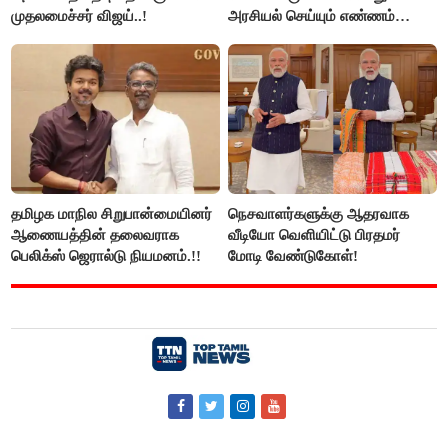
முதலமைச்சர் விஜய்..!
அரசியல் செய்யும் எண்ணம்
இல்லை - உதயநிதிக்கு முதல்வர்
விஜய் பதில்!
தமிழக மாநில சிறுபான்மையினர்
நெசவாளர்களுக்கு ஆதரவாக
ஆணையத்தின் தலைவராக
வீடியோ வெளியிட்டு பிரதமர்
பெலிக்ஸ் ஜெரால்டு நியமனம்.!!
மோடி வேண்டுகோள்!