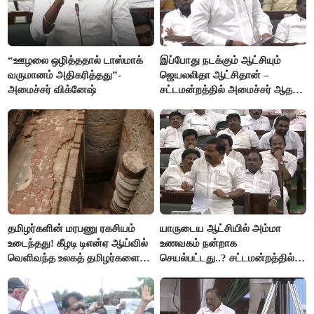
“ஊழலை ஒழித்ததால் டாஸ்மாக்
இப்போது நடக்கும் ஆட்சியும்
வருமானம் அதிகரித்தது”-
ஜெயலலிதா ஆட்சிதான் –
அமைச்சர் விக்னேஷ்
சட்டமன்றத்தில் அமைச்சர் ஆதவ்
அர்ஜுனா அதிரடி பேச்சு!
தமிழர்களின் மரபணு ரகசியம்
யாருடைய ஆட்சியில் அம்மா
உடைந்தது! கீழடி டிஎன்ஏ ஆய்வில்
உணவகம் நன்றாக
வெளிவந்த உலகத் தமிழர்களை
செயல்பட்டது..? சட்டமன்றத்தில்
மெய்சிலிர்க்க வைக்கும் உண்மை!
நடந்த காரசார விவாதம்..!