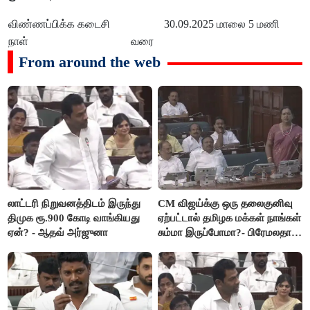
விண்ணப்பிக்க கடைசி
30.09.2025 மாலை 5 மணி
நாள்
வரை
From around the web
லாட்டரி நிறுவனத்திடம் இருந்து
CM விஜய்க்கு ஒரு தலைகுனிவு
திமுக ரூ.900 கோடி வாங்கியது
ஏற்பட்டால் தமிழக மக்கள் நாங்கள்
ஏன்? - ஆதவ் அர்ஜுனா
சும்மா இருப்போமா?- பிரேமலதா
விஜயகாந்த்