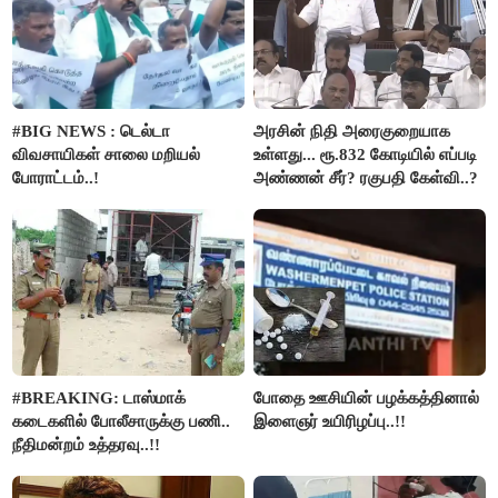
#BIG NEWS : டெல்டா
அரசின் நிதி அரைகுறையாக
விவசாயிகள் சாலை மறியல்
உள்ளது... ரூ.832 கோடியில் எப்படி
போராட்டம்..!
அண்ணன் சீர்? ரகுபதி கேள்வி..?
#BREAKING: டாஸ்மாக்
போதை ஊசியின் பழக்கத்தினால்
கடைகளில் போலீசாருக்கு பணி..
இளைஞர் உயிரிழப்பு..!!
நீதிமன்றம் உத்தரவு..!!