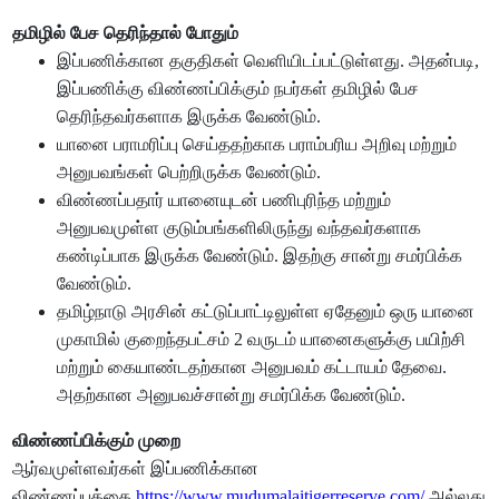
தமிழில் பேச தெரிந்தால் போதும்
இப்பணிக்கான தகுதிகள் வெளியிடப்பட்டுள்ளது. அதன்படி,
இப்பணிக்கு விண்ணப்பிக்கும் நபர்கள் தமிழில் பேச
தெரிந்தவர்களாக இருக்க வேண்டும்.
யானை பராமரிப்பு செய்ததற்காக பராம்பரிய அறிவு மற்றும்
அனுபவங்கள் பெற்றிருக்க வேண்டும்.
விண்ணப்பதார் யானையுடன் பணிபுரிந்த மற்றும்
அனுபவமுள்ள குடும்பங்களிலிருந்து வந்தவர்களாக
கண்டிப்பாக இருக்க வேண்டும். இதற்கு சான்று சமர்பிக்க
வேண்டும்.
தமிழ்நாடு அரசின் கட்டுப்பாட்டிலுள்ள ஏதேனும் ஒரு யானை
முகாமில் குறைந்தபட்சம் 2 வருடம் யானைகளுக்கு பயிற்சி
மற்றும் கையாண்டதற்கான அனுபவம் கட்டாயம் தேவை.
அதற்கான அனுபவச்சான்று சமர்பிக்க வேண்டும்.
விண்ணப்பிக்கும் முறை
ஆர்வமுள்ளவர்கள் இப்பணிக்கான
விண்ணப்பத்தை
https://www.mudumalaitigerreserve.com/
அல்லது