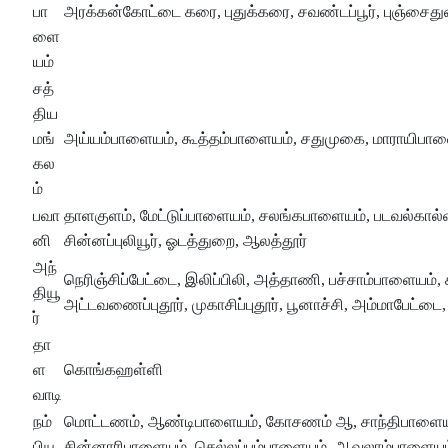
பா
அரக்கன்கோட்டை கரை, புதுக்கரை, சவண்டப்பூர், புஞ்சைத
ளை
யம்
சத்
திய
மங்
அய்யம்பாளையம், கூத்தம்பாளையம், சதுமுகை, மாராயிபாள
கல
ம்
பவா
தாளகுளம், மேட்டுப்பாளையம், சலங்கபாளையம், படவல்கால்வாய
னி
சின்னப்புலியூர், ஓடத்துறை, ஆலத்தூர்
அந்
நெரிஞ்சிப்பேட்டை, இலிப்பிலி, அத்தாணி, பச்சாம்பாளையம், க
தியூ
அட்டவணைப்புதூர், முகாசிப்புதூர், பூனாச்சி, அம்மாபேட்டை,
ர்
தா
ள
கொங்கஹள்ளி
வாடி
நம்
மொட்டணம், ஆண்டிபாளையம், கோசணம் ஆ, சாந்திபாளையம
பியூ
சின்னாரிபாளையம், செல்லப்பம்பாளையம், ஆவலாம்பாளையம்,