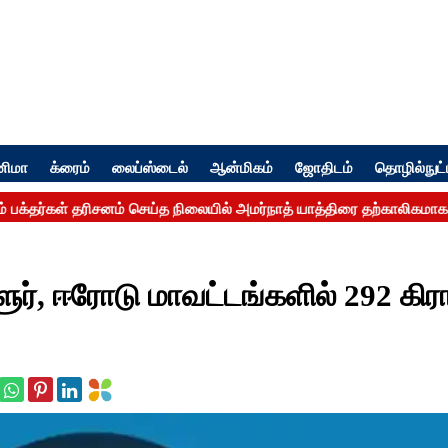
னிமா
க்ரைம்
லைப்ஸ்டைல்
ஆன்மிகம்
ஜோதிடம்
தொழில்நுட்
ூர், ஈரோடு மாவட்டங்களில் 292 கிர