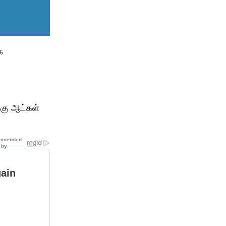
க
்கு ஆட்கள்