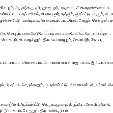
சீமாபுரம், அருமந்தை, ஏப்ரஹான்புரம், மாதவரம், சின்னமுல்லைவாயல்,
பேட்டை, புதுப்பாக்கம், சிறுவேளூர், ஈஞ்சூர், சூரப்பட்டு, மடியூர், வி
, வழுதிகைமேடு, கண்டிகை, சேகண்யம், மாரம்பேடு, அரசூர், செங்குன்றம்
, படூர், மெய்பூர், பாணவேடுதோட்டம், உடையவர்கோயில், கோபரசநல்லூர்,
ேல்பாக்கம், வயலாநல்லூர், திருமலைராஜபுரம், கொரட்டூர், கோலடி,
தேவலாம்பாபுரம், வீரமங்கலம், மீசரகாண்டாபுரம், ராஜாநகரம், ஜி.சி.எஸ் 
், பீரகுப்பம், செருக்கனூர், முருக்கம்பட்டு, சின்னமண்டலி, லட்சுமி வில
கணஞ்சேரி, வேப்பம்பட்டு, கெருகம்பூண்டி, திருப்பேர், கோவிந்தமேடு,
ுப்பாக்கம், பேரத்தூர், திருமணிக்குப்பம்