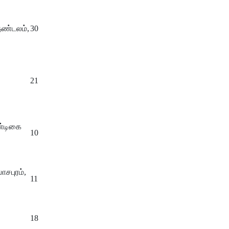
டதண்டலம்,
30
21
கண்டிகை
10
ாசபுரம்,
11
18