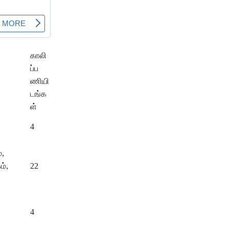
காலி
ப்ப
ணியி
டங்க
ள்
4
்,
ம்,
22
4