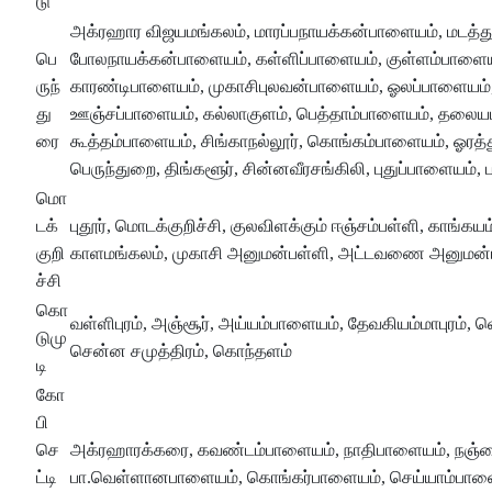
டு
அக்ரஹார விஜயமங்கலம், மாரப்பநாயக்கன்பாளையம், மடத்து
பெ
போலநாயக்கன்பாளையம், கள்ளிப்பாளையம், குள்ளம்பாளைய
ருந்
காரண்டிபாளையம், முகாசிபுலவன்பாளையம், ஓலப்பாளையம்
து
ஊஞ்சப்பாளையம், கல்லாகுளம், பெத்தாம்பாளையம், தலையம்
ரை
கூத்தம்பாளையம், சிங்காநல்லூர், கொங்கம்பாளையம், ஓரத்த
பெருந்துறை, திங்களூர், சின்னவீரசங்கிலி, புதுப்பாளையம், ப
மொ
டக்
புதூர், மொடக்குறிச்சி, குலவிளக்கும் ஈஞ்சம்பள்ளி, காங்கய
குறி
காளமங்கலம், முகாசி அனுமன்பள்ளி, அட்டவணை அனுமன்பள்
ச்சி
கொ
வள்ளிபுரம், அஞ்சூர், அய்யம்பாளையம், தேவகியம்மாபுரம்,
டுமு
சென்ன சமுத்திரம், கொந்தளம்
டி
கோ
பி
செ
அக்ரஹாரக்கரை, கவண்டம்பாளையம், நாதிபாளையம், நஞ்சை
ட்டி
பா.வெள்ளானபாளையம், கொங்கர்பாளையம், செய்யாம்பாளை