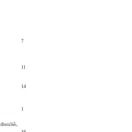
7
11
14
1
்கோயில்,
16