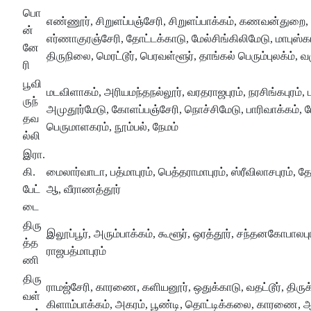
பொ
எண்ணூர், சிறுளப்பஞ்சேரி, சிறுளப்பாக்கம், கணவன்துறை, 
ன்
எர்ணாகுரஞ்சேரி, தோட்டக்காடு, மேல்சிங்கிலிமேடு, மாபுஸ்கான்
னே
திருநிலை, மெரட்டூர், பெரவள்ளூர், தாங்கல் பெரும்புலக்ம்
ரி
பூவி
மடவிளாகம், அரியமந்தநல்லூர், வரதராஜபுரம், நரசிங்கபுரம்
ருந்
அமுதூர்மேடு, கோளப்பஞ்சேரி, நொச்சிமேடு, பாரிவாக்கம், ம
தவ
பெருமாளகரம், நூம்பல், நேமம்
ல்லி
இரா.
கி.
மைலார்வாடா, பத்மாபுரம், பெத்தராமாபுரம், ஸ்ரீவிலாசபுரம், 
பேட்
ஆ, வீராணத்தூர்
டை
திரு
இலூப்பூர், அரும்பாக்கம், கூளூர், ஒரத்தூர், சந்தனகோபாலபுரம
த்த
ராஜபத்மாபுரம்
ணி
திரு
ராமஜ்சேரி, காரணை, களியனூர், ஒதுக்காடு, வதட்டூர், திருக்
வள்
கிளாம்பாக்கம், அகரம், பூண்டி, தொட்டிக்கலை, காரணை, ஆட்ட