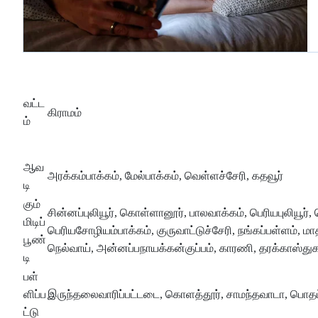
வட்ட
கிராமம்
ம்
ஆவ
அரக்கம்பாக்கம், மேல்பாக்கம், வெள்ளச்சேரி, கதவூர்
டி
கும்
சின்னப்புலியூர், கொள்ளானூர், பாலவாக்கம், பெரியபுலியூர், ச
மிடிப்
பெரியசோழியம்பாக்கம், குருவாட்டுச்சேரி, நங்கப்பள்ளம், மா
பூண்
நெல்வாய், அன்னப்பநாயக்கன்குப்பம், காரணி, தரக்காஸ்த
டி
பள்
ளிப்ப
இருந்தலைவாரிப்பட்டடை, கொளத்தூர், சாமந்தவாடா, பொதட்
ட்டு