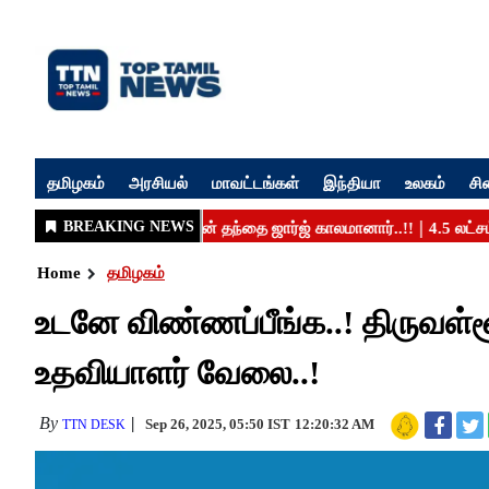
தமிழகம்
அரசியல்
மாவட்டங்கள்
இந்தியா
உலகம்
சி
Home
தமிழகம்
உடனே விண்ணப்பீங்க..! திருவள்ள
உதவியாளர் வேலை..!
By
Sep 26, 2025, 05:50 IST
12:20:32 AM
TTN DESK