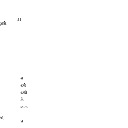
31
ூர்,
எ
ண்
ணி
க்
கை
ணி,
9