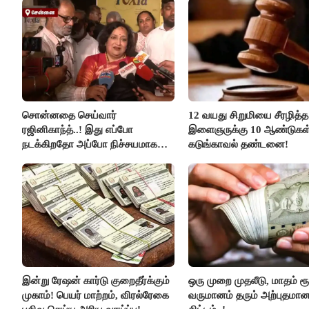
சொன்னதை செய்வார்
12 வயது சிறுமியை சீரழித்த
ரஜினிகாந்த்..! இது எப்போ
இளைஞருக்கு 10 ஆண்டுகள
நடக்கிறதோ அப்போ நிச்சயமாக
கடுங்காவல் தண்டனை!
ரஜினி ₹1 கோடி தருவார் - லதா
ரஜினிகாந்த்..!
இன்று ரேஷன் கார்டு குறைதீர்க்கும்
ஒரு முறை முதலீடு, மாதம் ரூ
முகாம்! பெயர் மாற்றம், விரல்ரேகை
வருமானம் தரும் அற்புதமா