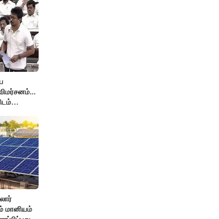
ே
ிமர்சனம்...
ிடம்
் அர்ஜுனா
லார்
சம் மானியம்