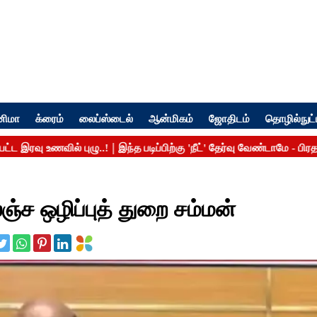
னிமா
க்ரைம்
லைப்ஸ்டைல்
ஆன்மிகம்
ஜோதிடம்
தொழில்நுட்
ச ஒழிப்புத் துறை சம்மன்