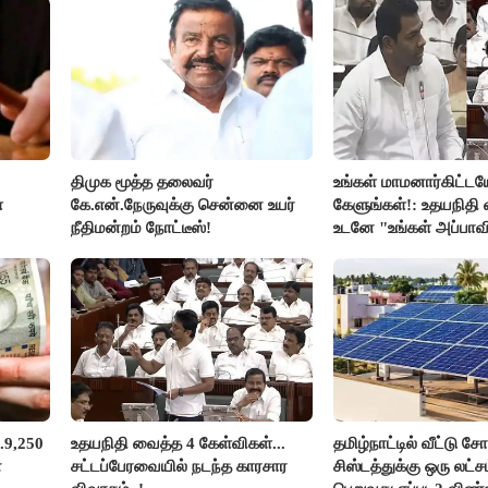
திமுக மூத்த தலைவர்
உங்கள் மாமனார்கிட்டய
்
கே.என்.நேருவுக்கு சென்னை உயர்
கேளுங்கள்!: உதயநிதி வ
நீதிமன்றம் நோட்டீஸ்!
உடனே "உங்கள் அப்பாவ
கேளுங்கள்" என ஆதவ
பதிலடி!
.9,250
உதயநிதி வைத்த 4 கேள்விகள்...
தமிழ்நாட்டில் வீட்டு சோ
ன
சட்டப்பேரவையில் நடந்த காரசார
சிஸ்டத்துக்கு ஒரு லட்