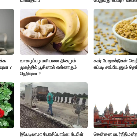
விவாதம்..!
பெறுவது எப்படி? விண்
எப்படி?
க்க
வாழைப்பழ மசியலை தினமும்
சுகர் பேஷண்டுகள் வெ
யுமா ?
முகத்தில் பூசினால் என்னாகும்
எப்படி சாப்பிடணும் தெர
தெரியுமா ?
இப்படிலாமா யோசிப்பாங்க! டேபிள்
சென்னை உயர்நீதிமன்றத