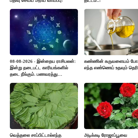
பதிவு செய்ய அரிய வாய்ப்பு!
திட்டம்..!
08-08-2026 - இன்றைய ராசிபலன்:
கண்ணின் கருவளையம் போ
இன்று தடைபட்ட காரியங்களில்
எந்த எண்ணெய் உதவும் தெரி
தடை நீங்கும். பணவரத்து
எதிர்பார்த்தபடி இருக்கும். ஆன்மீக
எண்ணம் அதிகரிக்கும்..!
வெத்தலை சாப்பிட்டால்எந்த
அடிக்கடி ரோஜாப்பூவை