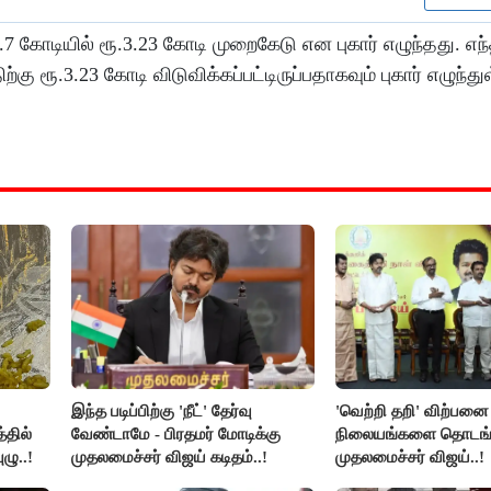
ூ.7 கோடியில் ரூ.3.23 கோடி முறைகேடு என புகார் எழுந்தது. எந
ு ரூ.3.23 கோடி விடுவிக்கப்பட்டிருப்பதாகவும் புகார் எழுந்து
இந்த படிப்பிற்கு 'நீட்' தேர்வு
'வெற்றி தறி' விற்பனை
்தில்
வேண்டாமே - பிரதமர் மோடிக்கு
நிலையங்களை தொடங்க
ழு..!
முதலமைச்சர் விஜய் கடிதம்..!
முதலமைச்சர் விஜய்..!