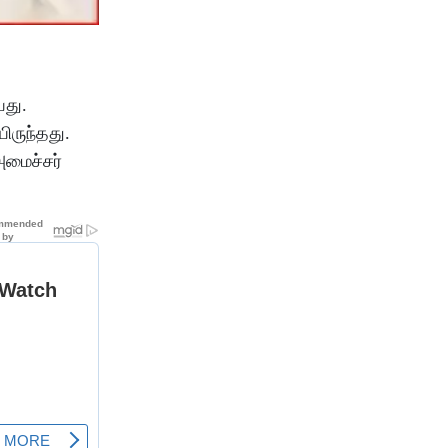
யது.
ிருந்தது.
அமைச்சர்