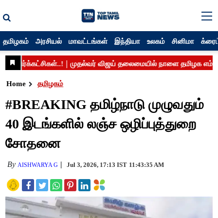
தமிழகம்
அரசியல்
மாவட்டங்கள்
இந்தியா
உலகம்
சினிமா
க்ரைம
Home
தமிழகம்
#BREAKING தமிழ்நாடு முழுவதும்
40 இடங்களில் லஞ்ச ஒழிப்புத்துறை
சோதனை
By
Jul 3, 2026, 17:13 IST
11:43:35 AM
AISHWARYA G