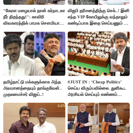
"கேரள மழையால் தான் கர்நாடகா
விஐபி தரிசனத்திற்கு செக்..! இனி
நீர் திறந்தது!": காவிரி
எந்த VIP கோயிலுக்கு வந்தாலும்
விவகாரத்தில் பாமக சௌமியா
கண்டிப்பாக இதை செய்யணும் -
அன்புமணி சாடல்!
அமைச்சர் ரமேஷ்..!
தமிழ்நாட்டு மக்களுக்காக அந்த
#JUST IN : ‘Cheap Politics’
அவமானத்தையும் தாங்குவேன்..
செய்ய விரும்பவில்லை. துளிகூட
முதலமைச்சர் விஜய்..!
அரசியல் செய்யும் எண்ணம்
இல்லை - உதயநிதிக்கு முதல்வர்
விஜய் பதில்!