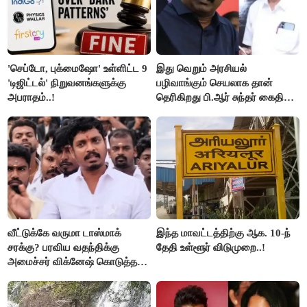
'செப்டோ, புக்மைஷோ' உள்ளிட்ட 9
இது வெறும் அரசியல்
'டிஜிட்டல்' நிறுவனங்களுக்கு
பழிவாங்கும் செயலாக தான்
அபராதம்..!
தெரிகிறது பி.ஆர் சுந்தர் கைதிற்கு
சீமான் கடும் கண்டனம்..!
வீட்டுக்கே வருமா டாஸ்மாக்
இந்த மாவட்டத்திற்கு ஆக. 10-ந்
சரக்கு? பரவிய வதந்திக்கு
தேதி உள்ளூர் விடுமுறை..!
அமைச்சர் விக்னேஷ் கொடுத்த
விளக்கம்!