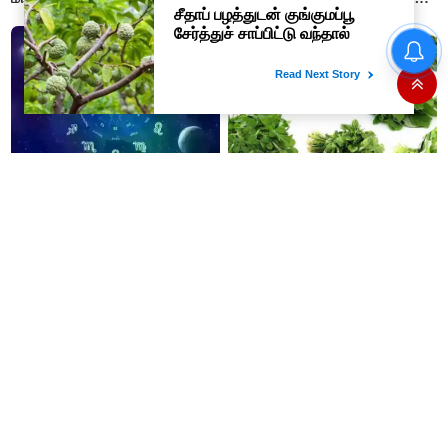
விடுமுறை..!
தமிழ்நாட்டு மக்களுக்காக அந்த
அவமானத்தையும் தாங்குவேன்..
முதலமைச்சர் விஜய்..!
07-08-2026 - இன்றைய
மன தக்காளி கீரையுடன் தேங்காய்
ராசிபலன்: இன்று சாமர்த்தியமான
சேர்த்து கூட்டு செய்து சாப்பிட்டு
பேச்சின் மூலம் காரிய வெற்றி
வந்தால் எந்த நோய் ஓடும்
உண்டாகும். அடுத்தவரை நம்பி
தெரியுமா ?
பொறுப்புகளை ஒப்படைப்பதில்
கவனம் தேவை..!
சின்ன வெங்காயம் மூலம்
கல்லீரல் சீராக செயல்பட உதவும்