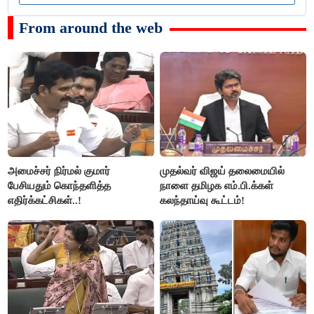
From around the web
அமைச்சர் நிர்மல் குமார்
முதல்வர் விஜய் தலைமையில்
பேசியதும் கொந்தளித்த
நாளை தமிழக எம்.பி.க்கள்
எதிர்க்கட்சிகள்..!
கலந்தாய்வு கூட்டம்!