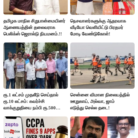
தமிழக மாநில சிறுபான்மையினர்
நெசவாளர்களுக்கு ஆதரவாக
ஆணையத்தின் தலைவராக
வீடியோ வெளியிட்டு பிரதமர்
பெலிக்ஸ் ஜெரால்டு நியமனம்.!!
மோடி வேண்டுகோள்!
ரூ.1 லட்சம் முதலீடு செய்தால்
சென்னை விமான நிலையத்தில்
ரூ.10 லட்சம்: கவர்ச்சி
ஊறுகாய், அல்வா, ஜாம்
வாக்குறுதியை நம்பி ரூ.500
எடுத்து செல்ல தடை!
கோடியை இழந்த திருப்பூர்
மக்கள்!