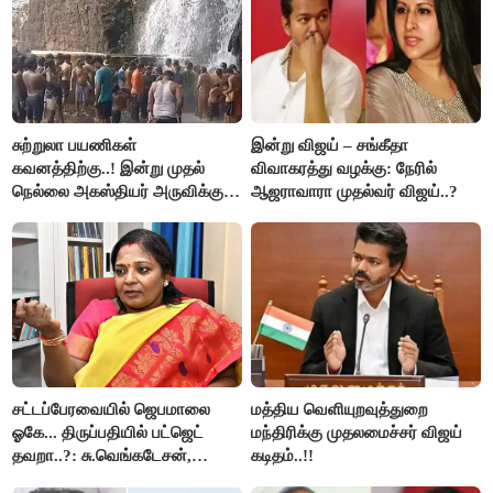
சுற்றுலா பயணிகள்
இன்று விஜய் – சங்கீதா
கவனத்திற்கு..! இன்று முதல்
விவாகரத்து வழக்கு: நேரில்
நெல்லை அகஸ்தியர் அருவிக்கு
ஆஜராவாரா முதல்வர் விஜய்..?
செல்ல தடை..!
சட்டப்பேரவையில் ஜெபமாலை
மத்திய வெளியுறவுத்துறை
ஓகே... திருப்பதியில் பட்ஜெட்
மந்திரிக்கு முதலமைச்சர் விஜய்
தவறா..?: சு.வெங்கடேசன்,
கடிதம்..!!
திருமாவளவனுக்கு தமிழிசை