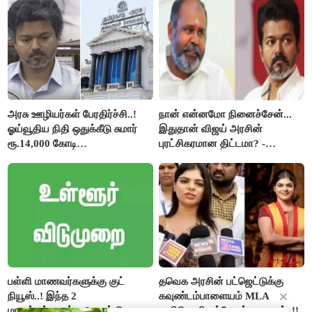
கேள்வி..!
அரசு ஊழியர்கள் பேரதிர்ச்சி..!
நான் என்னமோ நினைச்சேன்...
ஓய்வூதிய நிதி ஒதுக்கீடு சுமார்
இதுதான் விஜய் அரசின்
ரூ.14,000 கோடி
புரட்சிகரமான திட்டமா? -
குறைக்கப்பட்டுள்ளது..!
ஆர்.பி.உதயகுமார்..!
பள்ளி மாணவர்களுக்கு குட்
தவெக அரசின் பட்ஜெட்டுக்கு
நியூஸ்..! இந்த 2
கவுண்டம்பாளையம் MLA
மாவட்டங்களுக்கு 3 நாள் தொடர்
கனிமொழி சந்தோஷ் புகழாரம்..!!