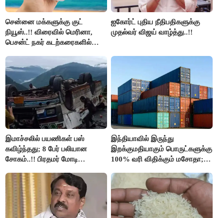
சென்னை மக்களுக்கு குட்
ஐகோர்ட் புதிய நீதிபதிகளுக்கு
நியூஸ்..!! விரைவில் மெரினா,
முதல்வர் விஜய் வாழ்த்து..!!
பெசன்ட் நகர் கடற்கரைகளில்
இலவச Wi-Fi வசதி..!!
இமாச்சலில் பயணிகள் பஸ்
இந்தியாவில் இருந்து
கவிழ்ந்தது; 8 பேர் பலியான
இறக்குமதியாகும் பொருட்களுக்கு
சோகம்..!! பிரதமர் மோடி
100% வரி விதிக்கும் மசோதா;
இரங்கல்..!!
அமெரிக்கா நிறைவேற்றம்..!!