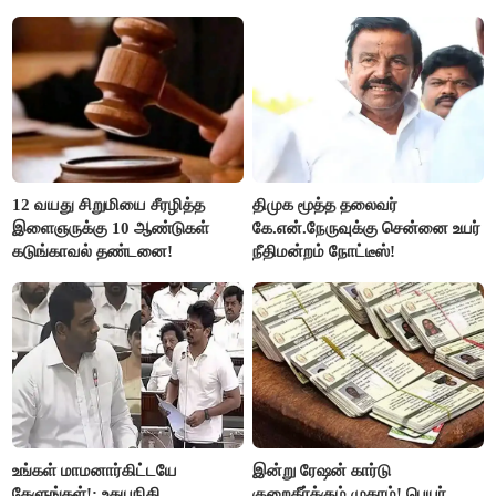
ரஜினி ₹1 கோடி தருவார் - லதா
ரஜினிகாந்த்..!
12 வயது சிறுமியை சீரழித்த
திமுக மூத்த தலைவர்
இளைஞருக்கு 10 ஆண்டுகள்
கே.என்.நேருவுக்கு சென்னை உயர்
கடுங்காவல் தண்டனை!
நீதிமன்றம் நோட்டீஸ்!
உங்கள் மாமனார்கிட்டயே
இன்று ரேஷன் கார்டு
கேளுங்கள்!: உதயநிதி
குறைதீர்க்கும் முகாம்! பெயர்