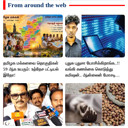
From around the web
தமிழக மக்களவை தொகுதிகள்
புதுசு புதுசா யோசிக்கிறாங்க..!!
59 ஆக உயரும்: உத்தேச பட்டியல்
வங்கி கணக்கை கொடுத்து
இதோ!
கமிஷன்.. ஆன்லைன் மோசடி
கும்பலுக்கு உதவிய வாலிபர்
கைது..!!