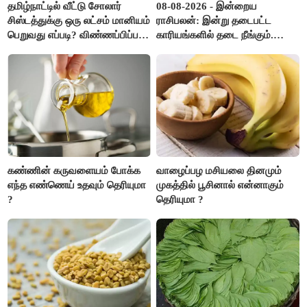
தமிழ்நாட்டில் வீட்டு சோலார்
08-08-2026 - இன்றைய
சிஸ்டத்துக்கு ஒரு லட்சம் மானியம்
ராசிபலன்: இன்று தடைபட்ட
பெறுவது எப்படி? விண்ணப்பிப்பது
காரியங்களில் தடை நீங்கும்.
எப்படி?
பணவரத்து எதிர்பார்த்தபடி
இருக்கும். ஆன்மீக எண்ணம்
அதிகரிக்கும்..!
கண்ணின் கருவளையம் போக்க
வாழைப்பழ மசியலை தினமும்
எந்த எண்ணெய் உதவும் தெரியுமா
முகத்தில் பூசினால் என்னாகும்
?
தெரியுமா ?