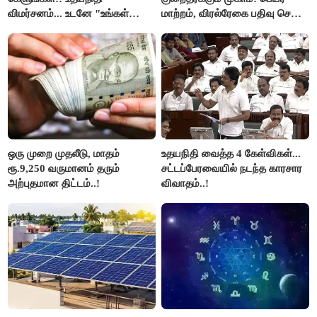
விமர்சனம்... உடனே "உங்கள்
மாற்றம், விரல்ரேகை பதிவு செய்ய
அப்பாவிடம் கேளுங்கள்" என
அரிய வாய்ப்பு!
ஆதவ் அர்ஜுனா பதிலடி!
ஒரு முறை முதலீடு, மாதம்
உதயநிதி வைத்த 4 கேள்விகள்...
ரூ.9,250 வருமானம் தரும்
சட்டப்பேரவையில் நடந்த காரசார
அற்புதமான திட்டம்..!
விவாதம்..!