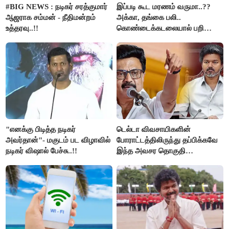
#BIG NEWS : நடிகர் சரத்குமார்
இப்படி கூட மரணம் வருமா..??
ஆஜராக சம்மன் - நீதிமன்றம்
அக்கா, தங்கை பலி..
உத்தரவு..!!
கொண்டைக்கடலையால் பறிபோன
உயிர்கள்..!!
"எனக்கு பிடித்த நடிகர்
டெல்டா விவசாயிகளின்
அவர்தான்"- மகுடம் பட விழாவில்
போராட்டத்திலிருந்து தப்பிக்கவே
நடிகர் விஷால் பேச்சு..!!
இந்த அவசர தொகுதி
மறுவரையறை நாடகத்தை
அரங்கேற்றுகிறார் முதலமைச்சர் -
திமுக ஐடி விங்..!!