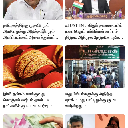
தமிழகத்திற்கு முதலிடமும்
#JUST IN : விஜய் தலைமையில்
அரசியலுக்கு அடுத்த இடமும்
நடைபெறும் எம்பிக்கள் கூட்டம் -
அளிப்பவர்கள் அனைத்துக்கட்சி
திமுக, அதிமுக,தேமுதிக மநீம
கூட்டத்தில் நிச்சயம்
புறக்கணிப்பு..!
பங்கேற்பார்கள் - மாணிக்கம்
தாகூர்..!!
இனி தங்கம் வாங்குவது
மது பிரியர்களுக்கு அடுத்த
கொஞ்சம் கஷ்டம் தான்...4
ஷாக்..! மது பாட்டிலுக்கு ரூ.20
நாட்களில் ரூ.6,120 உயர்வு..!
உயர்கிறது..!