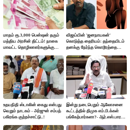
மாதம் ரூ.3,000 பென்ஷன் தரும்
விஜய்யின் 'ஜனநாயகன்'
மத்திய அரசின் திட்டம்! நாகை
கொடுத்த தைரியம்: தந்தையிடம்
மாவட்ட தொழிலாளர்களுக்கு
தனக்கு நேர்ந்த கொடூரத்தை
ஆட்சியர் வெளியிட்ட சூப்பர்
கூறிய சிறுமி!
செய்தி!
உதயநிதி ஸ்டாலின் கைது என்பது
இன்று நடைபெறும் ஆலோசனை
வெறும் நாடகம் - அர்ஜுன் சம்பத்
கூட்டத்தில் திமுக எம்.பி.க்கள்
பகிரங்க குற்றச்சாட்டு..!
பங்கேற்பார்களா?- ஆர்.எஸ்.பாரதி
விளக்கம்..!