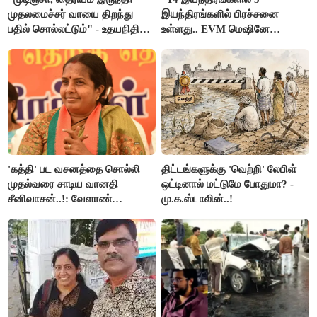
முதலமைச்சர் வாயை திறந்து
இயந்திரங்களில் பிரச்சனை
பதில் சொல்லட்டும்" - உதயநிதி
உள்ளது.. EVM மெஷினே
ஸ்டாலின்
பிரச்சனையா இருக்கு”- என்.ஆர்.
இளங்கோ
'கத்தி' பட வசனத்தை சொல்லி
திட்டங்களுக்கு 'வெற்றி' லேபிள்
முதல்வரை சாடிய வானதி
ஒட்டினால் மட்டுமே போதுமா? -
சீனிவாசன்..!: வேளாண்
மு.க.ஸ்டாலின்..!
பட்ஜெட்டுக்கு பாஜக கடும்
எதிர்ப்பு!