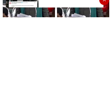
#BREAKING : போர்வெல் –
#JUST IN : ‘விவசாயம் காக்க’
கிணறு அமைக்க
‘வெற்றி வான்மகள்’ திட்டம்
மானியம்..! 1000
உருவாக்கப்படும்..!
விவசாயிகளுக்கு மானியத்தில்
பம்புசெட் வழங்கப்படும்..!
#BREAKING : வெற்றி
#BREAKING : ஒவ்வொரு
இல்லத்தரசி வீட்டுத் தோட்டம்
ஆண்டும் 5 விவசாயிகளுக்கு
அறிமுகம் - வேளாண் பட்ஜெட்டில்
நம்மாழ்வார் விருது
அறிவிப்பு..!
வழங்கப்படும்..!