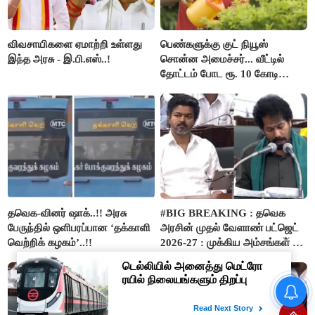
விவசாயிகளை ஏமாற்றி உள்ளது
பெண்களுக்கு குட் நியூஸ்
இந்த அரசு - இ.பி.எஸ்..!
சொன்ன அமைச்சர்... வீட்டில்
தோட்டம் போட ரூ. 10 கோடி
நிதி..!
தவெக-வினர் ஷாக்..!! அரசு
#BIG BREAKING : தவெக
பேருந்தில் ஒளிபரப்பான ‘தக்காளி
அரசின் முதல் வேளாண் பட்ஜெட்
வெற்றிக் கழகம்’..!!
2026-27 : முக்கிய அம்சங்கள் ஓர்
பார்வை..!
“நிதி நிலைமை சரியான பிறகு
மற்ற திட்டங்கள் அறிவிக்கப்படும்”-
அமைச்சர் நிர்மல்குமார் விளக்கம்