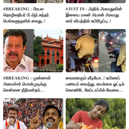
#BREAKING : பிரபல
#JUST IN : அதிக் அகமதுவின்
தொழிலதிபர் பி.ஆர்.சுந்தர்
இளைய மகன் அபான் அகமது
பெங்களூருவில் கைது..!
கார் விபத்தில் உயிரிழப்பு..!
#BREAKING : முன்னாள்
வைரலாகும் வீடியோ..! உயிரைப்
அமைச்சர் பொன்முடிக்கு
பணயம் வைத்து, பைக்கை ஓட்டிக்
சென்னை நீதிமன்றம்
கொண்டே லேப்டாப்பில் வேலை
பிடிவாரண்ட்..!
பார்த்த நபர்..!