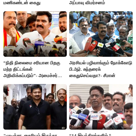
மணிகண்டன் கைது
அப்பாவு விமர்சனம்
“நிதி நிலைமை சரியான பிறகு
அரசியல் பழிவாங்கும் நோக்கோடு
மற்ற திட்டங்கள்
பி.ஆர். சுந்தரைக்
அறிவிக்கப்படும்”- அமைச்சர்
கைதுசெய்வதா?- சீமான்
நிர்மல்குமார் விளக்கம்
"முடிஞ்சா, தைரியம் இருந்தா
“14 இயந்திரங்களில் 5