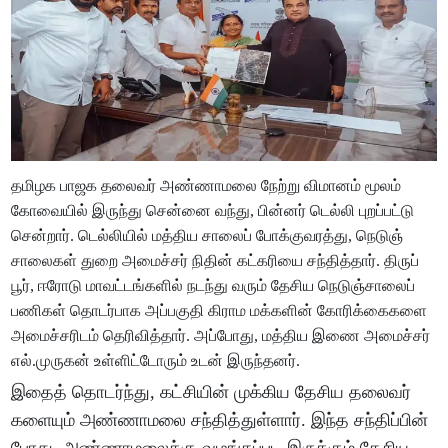
தமிழக பாஜக தலை​வர் அண்​ணா​மலை நேற்று விமானம் மூலம்
கோவை​யில் இருந்து சென்னை வந்​து, பின்​னர் டெல்லி புறப்​பட்டு
சென்​றார். டெல்​லி​யில் மத்​திய சாலைப் போக்​கு​வரத்​து, நெடுஞ்​
சாலைகள் துறை அமைச்​சர் நிதின் கட்​கரியை சந்தித்​தார். திருப்​
பூர், ஈரோடு மாவட்​டங்​களில் நடந்து வரும் தேசிய நெடுஞ்​சாலைப்
பணி​கள் தொடர்​பாக அப்​பகுதி கிராம மக்​களின் கோரிக்​கைகளை
அமைச்​சரிடம் தெரி​வித்​தார். அப்​போது, மத்​திய இணை அமைச்​சர்
எல்​.​முரு​கன் உள்​ளிட்​டோரும் உடன் இருந்​தனர்.
இதைத் தொடர்ந்​து, கட்​சி​யின் முக்​கிய தேசிய தலை​வர்​
களை​யும் அண்​ணா​மலை சந்​தித்​துள்​ளார். இந்த சந்​திப்​பின்​
போது, அண்ணா​மலைக்கு வழங்​கப்பட இருக்​கும் தேசிய