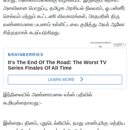
அளவி​லான பொறுப்​பு, தமிழக அரசி​யல் நில​வரம், ஓ.பன்​னீர்​
செல்​வம் மற்​றும் கூட்​டணி விவ​காரங்​கள், பிரதமரின் திரு​
வண்​ணா​மலை பயணம் உள்​ளிட்​டவை குறித்து அவர் ஆலோ​
சித்​த​தாகக் கூறப்​படுகிறது.
இந்நிலையில் அண்ணாமலை எக்ஸ் பதிவில்
கூறியுள்ளதாவது:-
இன்றைய தினம், புதுடெல்லியில், நமது மாண்புமிகு மத்திய