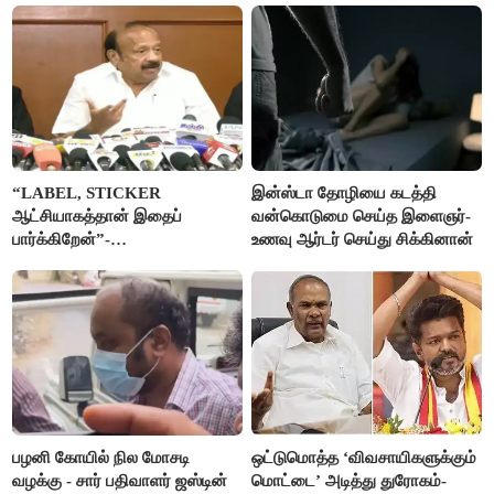
“LABEL, STICKER
இன்ஸ்டா தோழியை கடத்தி
ஆட்சியாகத்தான் இதைப்
வன்கொடுமை செய்த இளைஞர்-
பார்க்கிறேன்”-
உணவு ஆர்டர் செய்து சிக்கினான்
எம்.ஆர்.கே.பன்னீர்செல்வம்
பழனி கோயில் நில மோசடி
ஒட்டுமொத்த ‘விவசாயிகளுக்கும்
வழக்கு - சார் பதிவாளர் ஜஸ்டின்
மொட்டை’ அடித்து துரோகம்-