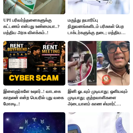
UPI பரிவர்த்தனைகளுக்கு
மருந்து தயாரிப்பு
கட்டணம் என்பது உண்மையா..?
நிறுவனங்களிடம் பரிசுகள் பெற
மத்திய அரசு விளக்கம்..!
டாக்டர்களுக்கு தடை; மத்திய
அரசு உத்தரவு..!
இளைஞர்களே உஷார்..! வாடகை
இனி ஓடவும் முடியாது; ஒளியவும்
காதலன் என்ற பெயரில் புது வகை
முடியாது; குற்றவாளிகளை
மோசடி..!
அடையாளம் காண ஸ்மார்ட்
கண்ணாடிகளை பயன்படுத்த
போலீசார் முடிவு..!