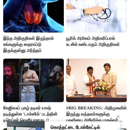
இந்த அறிகுறிகள் இருந்தால்
யூரிக் அமிலம் அதிகரிப்பால்
உங்களுக்கு தைராய்டு
உடலில் உண்டாகும் அறிகுறிகள்
இருக்குன்னு அர்த்தம்
கேஜிஎஃப் புகழ் நடிகர் யாஷ்
#BIG BREAKING: அதிமுகவில்
நடித்துள்ள 'டாக்‌ஸிக்' படத்தின்
இருந்து வந்தவர்களுக்கு
டிரெய்லர் வெளியானது..!!
பதவியை அறிவித்த முதல்வர்
விஜய்..!!