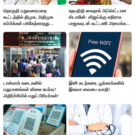
தொகுதி மறுவரையறை
உதயநிதி கைதால் அப்செட்டான
கூட்டத்தில் திமுக, அதிமுக
ஸ்டாலின்- விஜய்க்கு எதிராக
எம்பிக்கள் பங்கேற்காதது
பாஜகவுடன் கூட்டணி அமைக்க
வருத்தமளிக்கிறது- ப.சிதம்பரம்
திட்டம்
டாஸ்மாக் கடைகளில்
இனி கடற்கரை, பூங்காக்களில்
மதுபானங்கள் விலை உயர்வு?
இலவச வைபை வசதி!
அதிர்ச்சியில் மதுப் பிரியர்கள்!