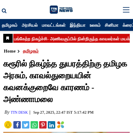
தமிழகம்
அரசியல்
மாவட்டங்கள்
இந்தியா
உலகம்
சினிமா
க்ரைம
Home
தமிழகம்
கரூரில் நிகழ்ந்த துயரத்திற்கு தமிழக
அரசும், காவல்துறையயின்
கவனக்குறைவே காரணம் -
அண்ணாமலை
By
Sep 27, 2025, 22:47 IST
5:17:42 PM
TTN DESK