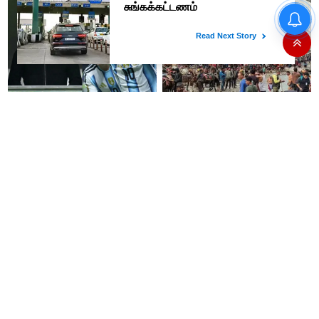
உதயநிதி கைதால் அப்செட்டான
ஸ்டாலின்- விஜய்க்கு எதிராக
பாஜகவுடன் கூட்டணி அமைக்க
திட்டம்
#BREAKING : லியோனல்
4.5 லட்சம் பக்தர்கள் தரிசனம்
மெஸ்ஸியின் தந்தை ஜார்ஜ்
செய்த நிலையில் அமர்நாத்
காலமானார்..!!
யாத்திரை தற்காலிகமாக
நிறுத்தம்..!!
குட் நியூஸ்..!! இனி அரசு
வங்கியில் வேலை தேடுகிறீர்களா?
பேருந்துகளில் ரூ.10-க்கு ‘பயணி’
டிகிரி முடித்தவர்கள்
குடிநீர் பாட்டில் - தமிழக அரசு
விண்ணப்பிக்கலாம்..!!