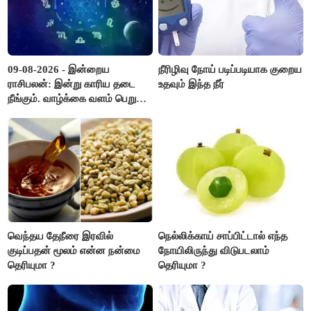
09-08-2026 - இன்றைய
நீரிழிவு நோய் படிப்படியாக குறைய
ராசிபலன்: இன்று காரிய தடை
உதவும் இந்த நீர்
நீங்கும். வாழ்க்கை வளம் பெறும்.
எதிரில் இருப்பவர்களை
எடைபோடுவது நல்லது..!
வெந்தய தேநீரை இரவில்
நெல்லிக்காய் சாப்பிட்டால் எந்த
குடிப்பதன் மூலம் என்ன நன்மை
நோயிலிருந்து விடுபடலாம்
தெரியுமா ?
தெரியுமா ?