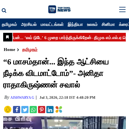
தமிழகம்
அரசியல்
மாவட்டங்கள்
இந்தியா
உலகம்
சினிமா
க்ரைம
Home
தமிழகம்
“6 மாசம்தான்... இந்த ஆட்சியை
நீடிக்க விடமாட்டோம்”- அனிதா
ராதாகிருஷ்ணன் சவால்
By
Jul 3, 2026, 22:18 IST
4:48:20 PM
AISHWARYA G