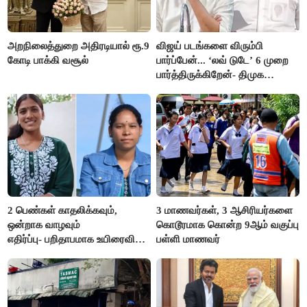
அறநிலைத்துறை அதிரடியால் ரூ.9
விஜய் படங்களை விரும்பி
கோடி பாக்கி வசூல்
பார்ப்பேன்... ‘லவ் டுடே’ 6 முறை
பார்த்திருக்கிறேன்- திமுக
எம்.எல்.ஏ.நெகிழ்ச்சி
2 பெண்கள் காதலிக்கவும்,
3 மாணவர்கள், 3 ஆசிரியர்களை
ஒன்றாக வாழவும்
கொடூரமாக கொன்ற 9ஆம் வகுப்பு
எதிர்ப்பு- பறிதாபமாக உயிரைவிட்ட
பள்ளி மாணவர்
ஜோடி