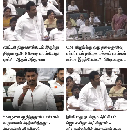
லாட்டரி நிறுவனத்திடம் இருந்து
CM விஜய்க்கு ஒரு தலைகுனிவு
திமுக ரூ.900 கோடி வாங்கியது
ஏற்பட்டால் தமிழக மக்கள் நாங்கள்
ஏன்? - ஆதவ் அர்ஜுனா
சும்மா இருப்போமா?- பிரேமலதா
விஜயகாந்த்
“ஊழலை ஒழித்ததால் டாஸ்மாக்
இப்போது நடக்கும் ஆட்சியும்
வருமானம் அதிகரித்தது”-
ஜெயலலிதா ஆட்சிதான் –
அமைச்சர் விக்னேஷ்
சட்டமன்றத்தில் அமைச்சர் ஆதவ்