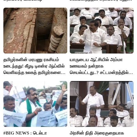
அர்ஜுனா அதிரடி பேச்சு!
தமிழர்களின் மரபணு ரகசியம்
யாருடைய ஆட்சியில் அம்மா
உடைந்தது! கீழடி டிஎன்ஏ ஆய்வில்
உணவகம் நன்றாக
வெளிவந்த உலகத் தமிழர்களை
செயல்பட்டது..? சட்டமன்றத்தில்
மெய்சிலிர்க்க வைக்கும் உண்மை!
நடந்த காரசார விவாதம்..!
#BIG NEWS : டெல்டா
அரசின் நிதி அரைகுறையாக