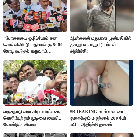
"போதையை ஒழிப்போம் என
ஆன்லைன் மதுபான முன்பதிவில்
சொல்லிவிட்டு மதுவால் ரூ.5000
குளறுபடி - மதுபிரியர்கள்
கோடி கூடுதல் வருவாய்
அதிர்ச்சி!
கிடைக்கும்னு சொல்றாங்க”-
மார்க்கண்டேயன்
வருசநாடு வன கிராம மக்களை
#BREAKING உடல் எடையை
வெளியேற்றும் முடிவை கைவிட
குறைக்கும் மருந்தால் 200 பேர்
வேண்டும்- சீமான்
பலி – அதிர்ச்சி தகவல்