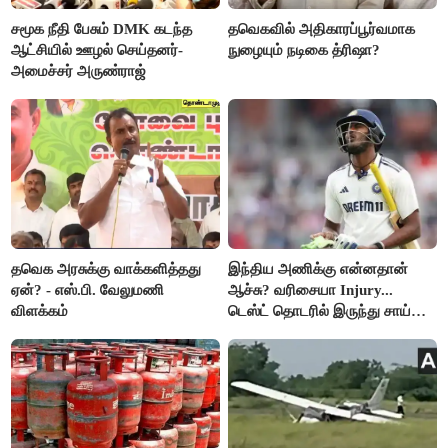
சமூக நீதி பேசும் DMK கடந்த
தவெகவில் அதிகாரப்பூர்வமாக
ஆட்சியில் ஊழல் செய்தனர்-
நுழையும் நடிகை த்ரிஷா?
அமைச்சர் அருண்ராஜ்
தவெக அரசுக்கு வாக்களித்தது
இந்திய அணிக்கு என்னதான்
ஏன்? - எஸ்.பி. வேலுமணி
ஆச்சு? வரிசையா Injury...
விளக்கம்
டெஸ்ட் தொடரில் இருந்து சாய்
சுதர்சனும் விலகல்