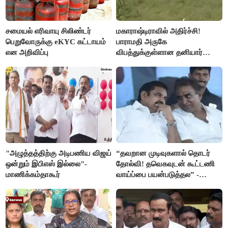
சமையல் எரிவாயு சிலிண்டர்
மகாராஷ்டிராவில் அதிர்ச்சி!
பெறுவோருக்கு eKYC கட்டாயம்
பாராமதி அருகே
என அறிவிப்பு
விபத்துக்குள்ளான தனியார்
பயிற்சி விமானம்
"அழுத்தத்திற்கு அடிபணிய விஜய்
“தவறான முடிவுகளால் தொடர்
ஒன்றும் இபிஎஸ் இல்லை"-
தோல்வி! தவெகவுடன் கூட்டணி
மாணிக்கம்தாகூர்
வாய்ப்பை பயன்படுத்தல” -
இபிஎஸ் மீது சரமாரி குற்றச்சாட்டு