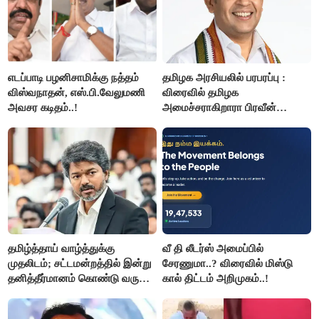
எடப்பாடி பழனிசாமிக்கு நத்தம்
தமிழக அரசியலில் பரபரப்பு :
விஸ்வநாதன், எஸ்.பி.வேலுமணி
விரைவில் தமிழக
அவசர கடிதம்..!
அமைச்சராகிறாரா பிரவீன்
சக்ரவர்த்தி..?
தமிழ்த்தாய் வாழ்த்துக்கு
வீ தி லீடர்ஸ் அமைப்பில்
முதலிடம்; சட்டமன்றத்தில் இன்று
சேரணுமா..? விரைவில் மிஸ்டு
தனித்தீர்மானம் கொண்டு வரும்
கால் திட்டம் அறிமுகம்..!
முதல் அமைச்சர் விஜய்.!!