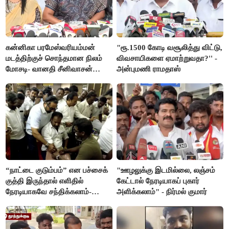
கன்னிகா பரமேஸ்வரியம்மன்
"ரூ.1500 கோடி வசூலித்து விட்டு,
மடத்திற்குச் சொந்தமான நிலம்
விவசாயிகளை ஏமாற்றுவதா?'' -
மோசடி- வானதி சீனிவாசன்
அன்புமணி ராமதாஸ்
கண்டனம்
“நாட்டை குடும்பம்” என பச்சைக்
"ஊழலுக்கு இடமில்லை, லஞ்சம்
குத்தி இருந்தால் எளிதில்
கேட்டால் நேரடியாகப் புகார்
நேரடியாகவே சந்திக்கலாம்-
அளிக்கலாம்" - நிர்மல் குமார்
சரத்குமார்