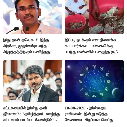
இது தான் தவெக..!! இந்த
இப்படி நடக்கும் என நினைச்சு
அரசோ, முதல்வரோ எந்த
கூட பார்க்கல... மனைவிக்கு
அழுத்தத்திற்கும் பணிந்தது
பயந்து மண்ணில் புதைத்த ரூ.5
கிடையாது; அமைச்சர்
லட்சம்; கடைசியில் நடந்தது...
அருண்ராஜ்..!
சட்டசபையில் இன்று தனி
10-08-2026 - இன்றைய
தீர்மானம்: "தமிழ்த்தாய் வாழ்த்து
ராசிபலன்: இன்று எடுத்த
கட்டாயம் பாடப்பட வேண்டும்" -
வேலையை சிறப்பாக செய்து
முதல்வர் விஜய் முன்மொழிகிறார்!
முடித்து நற்பெயர் பெறுவீர்கள்.