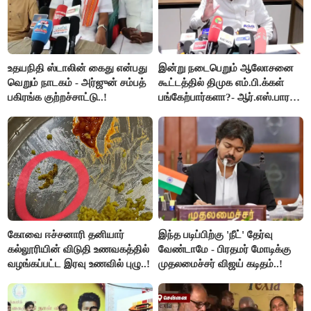
உதயநிதி ஸ்டாலின் கைது என்பது
இன்று நடைபெறும் ஆலோசனை
வெறும் நாடகம் - அர்ஜுன் சம்பத்
கூட்டத்தில் திமுக எம்.பி.க்கள்
பகிரங்க குற்றச்சாட்டு..!
பங்கேற்பார்களா?- ஆர்.எஸ்.பாரதி
விளக்கம்..!
கோவை ஈச்சனாரி தனியார்
இந்த படிப்பிற்கு 'நீட்' தேர்வு
கல்லூரியின் விடுதி உணவகத்தில்
வேண்டாமே - பிரதமர் மோடிக்கு
வழங்கப்பட்ட இரவு உணவில் புழு..!
முதலமைச்சர் விஜய் கடிதம்..!