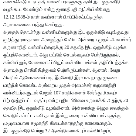
கணக்கெடுப்பு நடத்தி வன்னியர்களுக்கு தனி இட ஒதுக்கீடு
வழங்கபட வேண்டும் என்று ஜனாதிபதி ஆட்சியின்போது
12.12.1988-ம் நாள் கவர்னரால் பிறப்பிக்கப்பட்டிருந்த
அரசாணையை ரத்து செய்தது.
அதைத் தொடர்ந்து வன்னியர்களுக்கு இட ஒதுக்கீடு வழங்குவது
குறித்து ராமதாசை அழைத்துப் பேசிய அன்றைய முதல்-அமைச்சர்
கருணாநிதி வன்னியர்களுக்கு 20 சதவீத இட ஒதுக்கீடு வழங்க
ஒப்புக்கொண்டார். அது மட்டும் செயல்வடிவம் பெற்றிருந்தால்,
கல்வியிலும், வேலைவாய்ப்பிலும் வன்னிய மக்கள் குறிப்பிடத்தக்க
அளவுக்கு பிரதிநிதித்துவம் பெற்றிருப்பார்கள். ஆனால், வேறு
சிலரின் ஆலோசனைப்படி, இரவோடு இரவாக தமது முடிவை
மாற்றிக் கொண்ட அன்றைய முதல்-அமைச்சர் கருணாநிதி
வன்னியர்களுடன் மேலும் 107 சாதிகளைச் சேர்ந்து மிகவும்
பிற்படுத்தப்பட்ட வகுப்பு என்ற புதிய பிரிவை உருவாக்கி அதற்கு 20
சதவீத இட ஒதுக்கீடு வழங்கினார். அன்றைக்கு அழுக வைத்துக்
கொடுக்கப்பட்ட கனி தான் இன்று வரை வன்னிய மக்களுக்கு
முழுமையான சமூகநீதி கிடைக்காததற்கு காரணமாகும்.
இட ஒதுக்கீடு பெற்று 32 ஆண்டுகளாகியும் கல்வியிலும்,