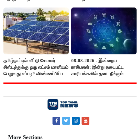
தமிழ்நாட்டில் வீட்டு சோலார்
08-08-2026 - இன்றைய
சிஸ்டத்துக்கு ஒரு லட்சம் மானியம்
ராசிபலன்: இன்று தடைபட்ட
பெறுவது எப்படி? விண்ணப்பிப்பது
காரியங்களில் தடை நீங்கும்.
எப்படி?
பணவரத்து எதிர்பார்த்தபடி
இருக்கும். ஆன்மீக எண்ணம்
அதிகரிக்கும்..!
More Sections