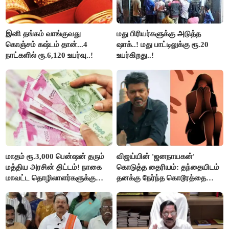
இனி தங்கம் வாங்குவது
மது பிரியர்களுக்கு அடுத்த
கொஞ்சம் கஷ்டம் தான்...4
ஷாக்..! மது பாட்டிலுக்கு ரூ.20
நாட்களில் ரூ.6,120 உயர்வு..!
உயர்கிறது..!
மாதம் ரூ.3,000 பென்ஷன் தரும்
விஜய்யின் 'ஜனநாயகன்'
மத்திய அரசின் திட்டம்! நாகை
கொடுத்த தைரியம்: தந்தையிடம்
மாவட்ட தொழிலாளர்களுக்கு
தனக்கு நேர்ந்த கொடூரத்தை
ஆட்சியர் வெளியிட்ட சூப்பர்
கூறிய சிறுமி!
செய்தி!