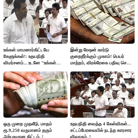
உங்கள் மாமனார்கிட்டயே
இன்று ரேஷன் கார்டு
கேளுங்கள்!: உதயநிதி
குறைதீர்க்கும் முகாம்! பெயர்
விமர்சனம்... உடனே "உங்கள்
மாற்றம், விரல்ரேகை பதிவு செய்ய
அப்பாவிடம் கேளுங்கள்" என
அரிய வாய்ப்பு!
ஆதவ் அர்ஜுனா பதிலடி!
ஒரு முறை முதலீடு, மாதம்
உதயநிதி வைத்த 4 கேள்விகள்...
ரூ.9,250 வருமானம் தரும்
சட்டப்பேரவையில் நடந்த காரசார
அற்புதமான திட்டம்..!
விவாதம்..!