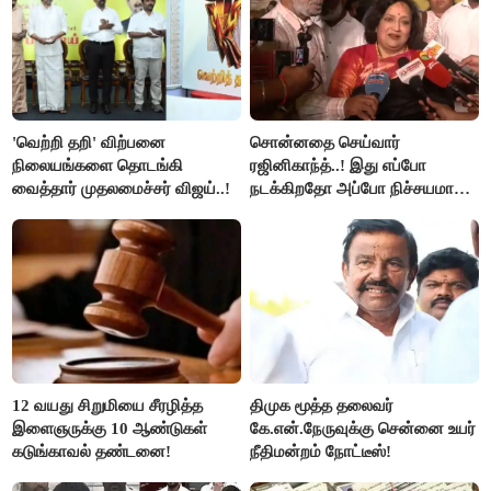
'வெற்றி தறி' விற்பனை
சொன்னதை செய்வார்
நிலையங்களை தொடங்கி
ரஜினிகாந்த்..! இது எப்போ
வைத்தார் முதலமைச்சர் விஜய்..!
நடக்கிறதோ அப்போ நிச்சயமாக
ரஜினி ₹1 கோடி தருவார் - லதா
ரஜினிகாந்த்..!
12 வயது சிறுமியை சீரழித்த
திமுக மூத்த தலைவர்
இளைஞருக்கு 10 ஆண்டுகள்
கே.என்.நேருவுக்கு சென்னை உயர்
கடுங்காவல் தண்டனை!
நீதிமன்றம் நோட்டீஸ்!