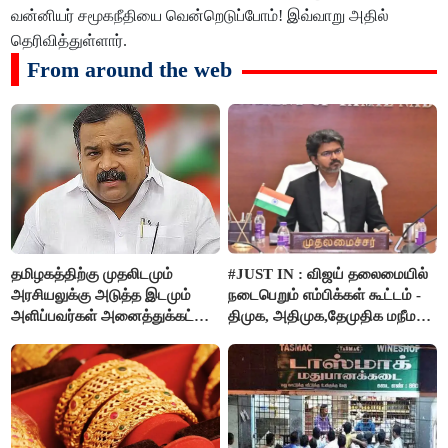
வன்னியர் சமூகநீதியை வென்றெடுப்போம்! இவ்வாறு அதில்
தெரிவித்துள்ளார்.
From around the web
தமிழகத்திற்கு முதலிடமும்
#JUST IN : விஜய் தலைமையில்
அரசியலுக்கு அடுத்த இடமும்
நடைபெறும் எம்பிக்கள் கூட்டம் -
அளிப்பவர்கள் அனைத்துக்கட்சி
திமுக, அதிமுக,தேமுதிக மநீம
கூட்டத்தில் நிச்சயம்
புறக்கணிப்பு..!
பங்கேற்பார்கள் - மாணிக்கம்
தாகூர்..!!