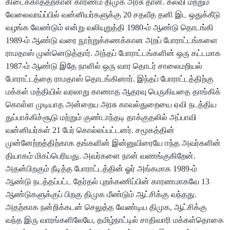
கிடைக்காததற்கான காரணம் திமுக அரசு தான். கல்வி மற்றும்
வேலைவாய்ப்பில் வன்னியர்களுக்கு 20 சதவீத தனி இட ஒதுக்கீடு
வழங்க வேண்டும் என்று வலியுறுத்தி 1980-ம் ஆண்டு தொடங்கி
1989-ம் ஆண்டு வரை நூற்றுக்கணக்கான அறப் போராட்டங்களை
ராமதாஸ் முன்னெடுத்தார். அந்தப் போராட்டங்களின் ஒரு கட்டமாக
1987-ம் ஆண்டு இதே நாளில் ஒரு வார தொடர் சாலைமறியல்
போராட்டத்தை ராமதாஸ் தொடங்கினார். இந்தப் போராட்டத்திற்கு
மக்கள் மத்தியில் வரலாறு காணாத ஆதரவு பெருகியதை தாங்கிக்
கொள்ள முடியாத அன்றைய அரசு காவல்துறையை ஏவி நடத்திய
துப்பாக்கிச்சூடு மற்றும் குண்டாந்தடி தாக்குதலில் அப்பாவி
வன்னியர்கள் 21 பேர் கொல்லப்பட்டனர். சமூகத்தின்
முன்னேற்றத்திற்காக தங்களின் இன்னுயிரையே ஈந்த அவர்களின்
தியாகம் மிகப்பெரியது. அவர்களை நான் வணங்குகிறேன்.
அதன்பிறகும் நீடித்த போராட்டத்தின் ஓர் அங்கமாக 1989-ம்
ஆண்டு நடத்தப்பட்ட தேர்தல் புறக்கணிப்பின் காரணமாகவே 13
ஆண்டுகளுக்குப் பிறகு திமுக மீண்டும் ஆட்சிக்கு வந்தது.
அதற்காக நன்றிக்கடன் செலுத்த வேண்டிய திமுக, ஆட்சிக்கு
வந்த இரு வாரங்களிலேயே, தமிழ்நாட்டில் சாதிவாரி மக்கள்தொகை