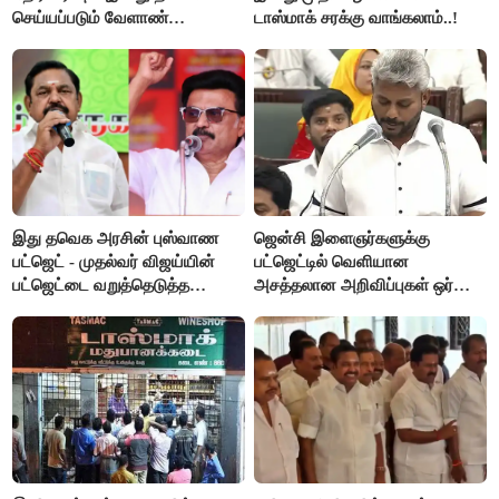
செய்யப்படும் வேளாண்
டாஸ்மாக் சரக்கு வாங்கலாம்..!
பட்ஜெட்டுக்கு பி.ஆர்.பாண்டியன்
கோரிக்கை!
இது தவெக அரசின் புஸ்வாண
ஜென்சி இளைஞர்களுக்கு
பட்ஜெட் - முதல்வர் விஜய்யின்
பட்ஜெட்டில் வெளியான
பட்ஜெட்டை வறுத்தெடுத்த
அசத்தலான அறிவிப்புகள் ஒர்
மு.க.ஸ்டாலின், இபிஎஸ்..!
பார்வை..!