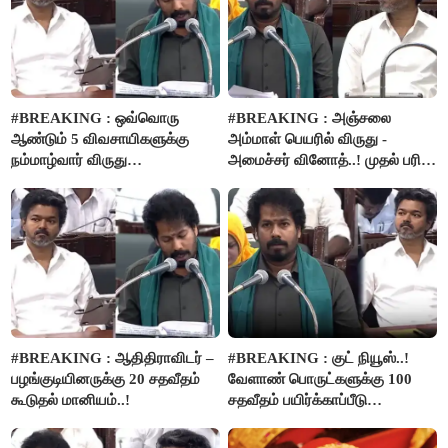
#BREAKING : ஒவ்வொரு
#BREAKING : அஞ்சலை
ஆண்டும் 5 விவசாயிகளுக்கு
அம்மாள் பெயரில் விருது -
நம்மாழ்வார் விருது
அமைச்சர் வினோத்..! முதல் பரிசு
வழங்கப்படும்..!
ரூ.2.50 லட்சம் வழங்கப்படும்..!
#BREAKING : ஆதிதிராவிடர் –
#BREAKING : குட் நியூஸ்..!
பழங்குடியினருக்கு 20 சதவீதம்
வேளாண் பொருட்களுக்கு 100
கூடுதல் மானியம்..!
சதவீதம் பயிர்க்காப்பீடு
வழங்கபடும் - அமைச்சர்
வினோத்..!