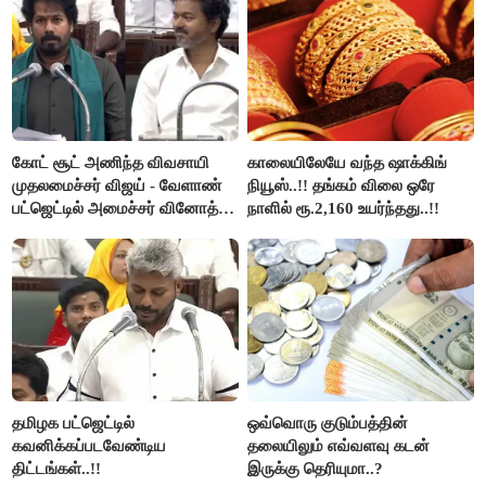
கோட் சூட் அணிந்த விவசாயி
காலையிலேயே வந்த ஷாக்கிங்
முதலமைச்சர் விஜய் - வேளாண்
நியூஸ்..!! தங்கம் விலை ஒரே
பட்ஜெட்டில் அமைச்சர் வினோத்
நாளில் ரூ.2,160 உயர்ந்தது..!!
பெருமிதம்..!
தமிழக பட்ஜெட்டில்
ஒவ்வொரு குடும்பத்தின்
கவனிக்கப்படவேண்டிய
தலையிலும் எவ்வளவு கடன்
திட்டங்கள்..!!
இருக்கு தெரியுமா..?