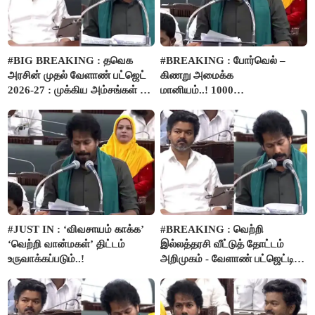
#BIG BREAKING : தவெக
#BREAKING : போர்வெல் –
அரசின் முதல் வேளாண் பட்ஜெட்
கிணறு அமைக்க
2026-27 : முக்கிய அம்சங்கள் ஓர்
மானியம்..! 1000
பார்வை..!
விவசாயிகளுக்கு மானியத்தில்
பம்புசெட் வழங்கப்படும்..!
#JUST IN : ‘விவசாயம் காக்க’
#BREAKING : வெற்றி
‘வெற்றி வான்மகள்’ திட்டம்
இல்லத்தரசி வீட்டுத் தோட்டம்
உருவாக்கப்படும்..!
அறிமுகம் - வேளாண் பட்ஜெட்டில்
அறிவிப்பு..!