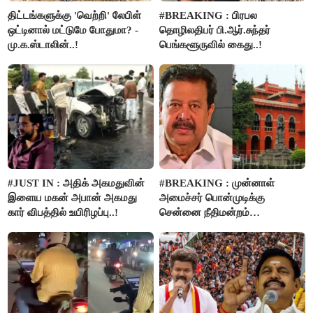
திட்டங்களுக்கு 'வெற்றி' லேபிள்
#BREAKING : பிரபல
ஒட்டினால் மட்டுமே போதுமா? -
தொழிலதிபர் பி.ஆர்.சுந்தர்
மு.க.ஸ்டாலின்..!
பெங்களூருவில் கைது..!
#JUST IN : அதிக் அகமதுவின்
#BREAKING : முன்னாள்
இளைய மகன் அபான் அகமது
அமைச்சர் பொன்முடிக்கு
கார் விபத்தில் உயிரிழப்பு..!
சென்னை நீதிமன்றம்
பிடிவாரண்ட்..!