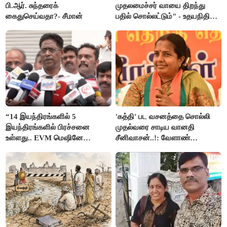
பி.ஆர். சுந்தரைக்
முதலமைச்சர் வாயை திறந்து
கைதுசெய்வதா?- சீமான்
பதில் சொல்லட்டும்" - உதயநிதி
ஸ்டாலின்
“14 இயந்திரங்களில் 5
'கத்தி' பட வசனத்தை சொல்லி
இயந்திரங்களில் பிரச்சனை
முதல்வரை சாடிய வானதி
உள்ளது.. EVM மெஷினே
சீனிவாசன்..!: வேளாண்
பிரச்சனையா இருக்கு”- என்.ஆர்.
பட்ஜெட்டுக்கு பாஜக கடும்
இளங்கோ
எதிர்ப்பு!