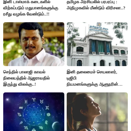
இனி டாஸ்மாக் கடைகளில்
தமிழக அரசியலில் பரபரப்பு :
விற்கப்படும் மதுபானங்களுக்கு
அதிமுகவில் மீண்டும் விரிசலா..?
ரசீது வழங்க வேண்டும்..!!
செந்தில் பாலாஜி காவல்
இனி தலைமைச் செயலாளர்,
நிலையத்தில் ஆஜராவதில்
டிஜிபி
இருந்து விலக்கு..!
நியமனங்களுக்கு ஆளுநரின்
ஒப்புதல் தேவையில்லை -
தமிழ்நாடு அரசு அதிரடி..!