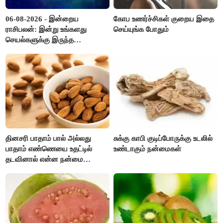
06-08-2026 - இன்றைய
கோப உணர்ச்சிகள் குறைய இதை
ராசிபலன்: இன்று உங்களது
செய்யுங்க போதும்
செயல்களுக்கு இருந்த
முட்டுகட்டைகள் விலகும்.
எதிர்பார்த்த உதவிகள் கிடைக்கும்.
பணவரத்து கூடும்..!
தினசரி பாதாம் பால் அல்லது
சுக்கு காபி குடிப்போருக்கு உடலில்
பாதாம் எண்ணெயை உதட்டில்
உண்டாகும் நன்மைகள்
தடவினால் என்ன நன்மை
தெரியுமா ?