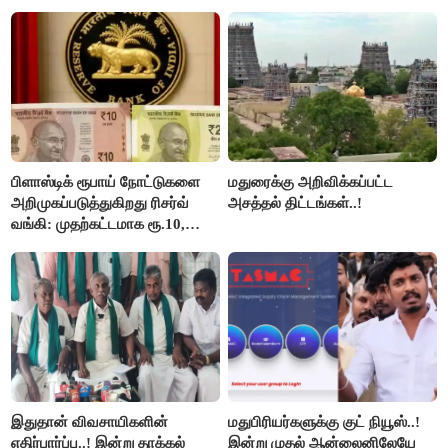
பிளாஸ்டிக் ரூபாய் நோட்டுகளை
மதுரைக்கு அறிவிக்கப்பட்ட
அறிமுகப்படுத்துகிறது ரிசர்வ்
அசத்தல் திட்டங்கள்..!
வங்கி: முதற்கட்டமாக ரூ.10,
ரூ.20 நோட்டுகள் அச்சடிப்பு!
இதுதான் விவசாயிகளின்
மதுபிரியர்களுக்கு குட் நியூஸ்..!
எதிர்பார்ப்பு..! இன்று தாக்கல்
இன்று முதல் ஆன்லைனிலேயே