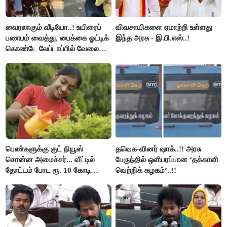
வைரலாகும் வீடியோ..! உயிரைப்
விவசாயிகளை ஏமாற்றி உள்ளது
பணயம் வைத்து, பைக்கை ஓட்டிக்
இந்த அரசு - இ.பி.எஸ்..!
கொண்டே லேப்டாப்பில் வேலை
பார்த்த நபர்..!
பெண்களுக்கு குட் நியூஸ்
தவெக-வினர் ஷாக்..!! அரசு
சொன்ன அமைச்சர்... வீட்டில்
பேருந்தில் ஒளிபரப்பான ‘தக்காளி
தோட்டம் போட ரூ. 10 கோடி
வெற்றிக் கழகம்’..!!
நிதி..!