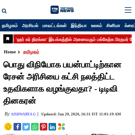
தமிழகம்
அரசியல்
மாவட்டங்கள்
இந்தியா
உலகம்
சினிமா
க்ரைம
Home
தமிழகம்
பொது விநியோக பயன்பாட்டிற்கான
ரேசன் அரிசியை கட்சி நலத்திட்ட
உதவிகளாக வழங்குவதா? - டிடிவி
தினகரன்
By
Updated: Jun 29, 2026, 16:31 IST
11:01:19 AM
AISHWARYA G