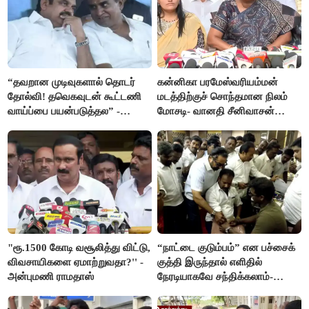
“தவறான முடிவுகளால் தொடர்
கன்னிகா பரமேஸ்வரியம்மன்
தோல்வி! தவெகவுடன் கூட்டணி
மடத்திற்குச் சொந்தமான நிலம்
வாய்ப்பை பயன்படுத்தல” -
மோசடி- வானதி சீனிவாசன்
இபிஎஸ் மீது சரமாரி குற்றச்சாட்டு
கண்டனம்
"ரூ.1500 கோடி வசூலித்து விட்டு,
“நாட்டை குடும்பம்” என பச்சைக்
விவசாயிகளை ஏமாற்றுவதா?'' -
குத்தி இருந்தால் எளிதில்
அன்புமணி ராமதாஸ்
நேரடியாகவே சந்திக்கலாம்-
சரத்குமார்