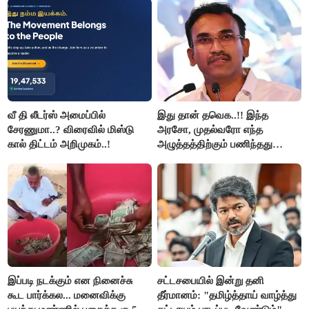
வீ தி லீடர்ஸ் அமைப்பில்
இது தான் தவெக..!! இந்த
சேரணுமா..? விரைவில் மிஸ்டு
அரசோ, முதல்வரோ எந்த
கால் திட்டம் அறிமுகம்..!
அழுத்தத்திற்கும் பணிந்தது
கிடையாது; அமைச்சர்
அருண்ராஜ்..!
இப்படி நடக்கும் என நினைச்சு
சட்டசபையில் இன்று தனி
கூட பார்க்கல... மனைவிக்கு
தீர்மானம்: "தமிழ்த்தாய் வாழ்த்து