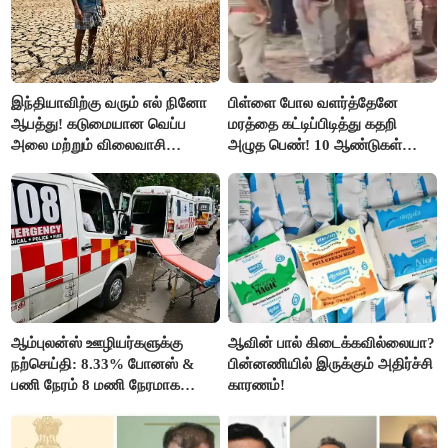
இந்தியாவிற்கு வரும் எல் நினோ
பிள்ளை போல வளர்த்தேனே
ஆபத்து! கடுமையான வெப்ப
மரத்தை கட்டிப்பிடித்து கதறி
அலை மற்றும் விலைவாசி
அழுத பெண்! 10 ஆண்டுகள்
உயர்வுக்கு தயாராகிறதா நாடு?
ஆசையாக வளர்த்த மரங்கள்
வெட்டி சாய்ப்பு..!
ஆம்புலன்ஸ் ஊழியர்களுக்கு
ஆவின் பால் கிடைக்கவில்லையா?
நற்செய்தி: 8.33% போனஸ் &
பின்னணியில் இருக்கும் அதிர்ச்சி
பணி நேரம் 8 மணி நேரமாக
காரணம்!
குறைப்பு..!