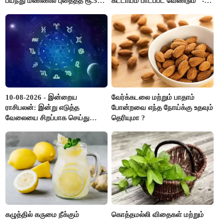
பயந்து மண்ணில் புதைத்த ரூ.5
கட்டாயம் பாடப்பட வேண்டும்" -
லட்சம்; கடைசியில் நடந்தது...
முதல்வர் விஜய் முன்மொழிகிறார்!
10-08-2026 - இன்றைய
வேர்க்கடலை மற்றும் பாதாம்
ராசிபலன்: இன்று எடுத்த
போன்றவை எந்த நோய்க்கு உதவும்
வேலையை சிறப்பாக செய்து
தெரியுமா ?
முடித்து நற்பெயர் பெறுவீர்கள்.
அதே நேரத்தில் கூடுதலாக
உழைக்க வேண்டி இருக்கும்..!
கழுத்தில் கருமை நீக்கும்
கொத்தமல்லி விதைகள் மற்றும்