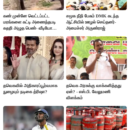
கண் முன்னே வெட்டப்பட்ட
சமூக நீதி பேசும் DMK கடந்த
மரங்களை கட்டி அணைத்தபடி
ஆட்சியில் ஊழல் செய்தனர்-
கதறி அழுத பெண்- வீடியோ
அமைச்சர் அருண்ராஜ்
வைரல்
தவெகவில் அதிகாரப்பூர்வமாக
தவெக அரசுக்கு வாக்களித்தது
நுழையும் நடிகை த்ரிஷா?
ஏன்? - எஸ்.பி. வேலுமணி
விளக்கம்