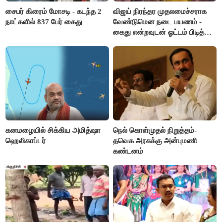
சைபர் கிரைம் மோசடி - கடந்த 2
விஜய் நிரந்தர முதலமைச்சராக
நாட்களில் 837 பேர் கைது
வேண்டுமென நடை பயணம் -
கைது என்றவுடன் ஓட்டம் பிடித்த
தவெகவினர்
கனமழையில் சிக்கிய அமித்ஷா
நெல் கொள்முதல் நிறுத்தம்-
ஹெலிகாப்டர்
தவெக அரசுக்கு அன்புமணி
கண்டனம்