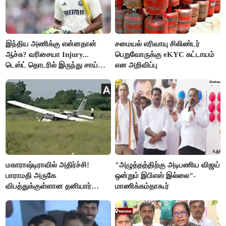
இந்திய அணிக்கு என்னதான்
சமையல் எரிவாயு சிலிண்டர்
ஆச்சு? வரிசையா Injury...
பெறுவோருக்கு eKYC கட்டாயம்
டெஸ்ட் தொடரில் இருந்து சாய்
என அறிவிப்பு
சுதர்சனும் விலகல்
மகாராஷ்டிராவில் அதிர்ச்சி!
"அழுத்தத்திற்கு அடிபணிய விஜய்
பாராமதி அருகே
ஒன்றும் இபிஎஸ் இல்லை"-
விபத்துக்குள்ளான தனியார்
மாணிக்கம்தாகூர்
பயிற்சி விமானம்