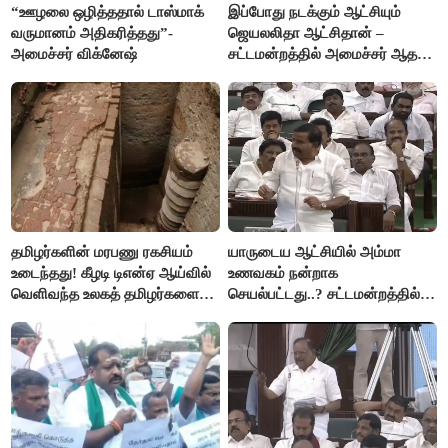
“ஊழலை ஒழித்ததால் டாஸ்மாக்
இப்போது நடக்கும் ஆட்சியும்
வருமானம் அதிகரித்தது”-
ஜெயலலிதா ஆட்சிதான் –
அமைச்சர் விக்னேஷ்
சட்டமன்றத்தில் அமைச்சர் ஆதவ்
அர்ஜுனா அதிரடி பேச்சு!
தமிழர்களின் மரபணு ரகசியம்
யாருடைய ஆட்சியில் அம்மா
உடைந்தது! கீழடி டிஎன்ஏ ஆய்வில்
உணவகம் நன்றாக
வெளிவந்த உலகத் தமிழர்களை
செயல்பட்டது..? சட்டமன்றத்தில்
மெய்சிலிர்க்க வைக்கும் உண்மை!
நடந்த காரசார விவாதம்..!