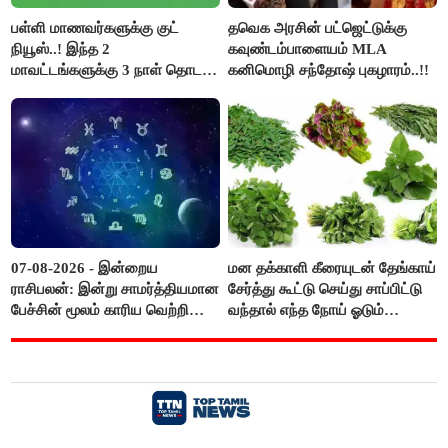
பள்ளி மாணவர்களுக்கு குட்
தவெக அரசின் பட்ஜெட்டுக்கு
நியூஸ்..! இந்த 2
கவுண்டம்பாளையம் MLA
மாவட்டங்களுக்கு 3 நாள் தொடர்
கனிமொழி சந்தோஷ் புகழாரம்..!!
விடுமுறை..!
07-08-2026 - இன்றைய
மன தக்காளி கீரையுடன் தேங்காய்
ராசிபலன்: இன்று சாமர்த்தியமான
சேர்த்து கூட்டு செய்து சாப்பிட்டு
பேச்சின் மூலம் காரிய வெற்றி
வந்தால் எந்த நோய் ஓடும்
உண்டாகும். அடுத்தவரை நம்பி
தெரியுமா ?
பொறுப்புகளை ஒப்படைப்பதில்
கவனம் தேவை..!