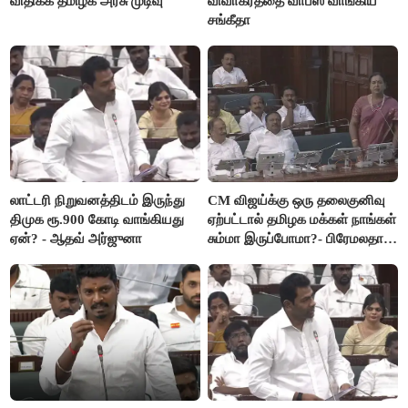
விதிக்க தமிழக அரசு முடிவு
விவாகரத்தை வாபஸ் வாங்கிய
சங்கீதா
லாட்டரி நிறுவனத்திடம் இருந்து
CM விஜய்க்கு ஒரு தலைகுனிவு
திமுக ரூ.900 கோடி வாங்கியது
ஏற்பட்டால் தமிழக மக்கள் நாங்கள்
ஏன்? - ஆதவ் அர்ஜுனா
சும்மா இருப்போமா?- பிரேமலதா
விஜயகாந்த்