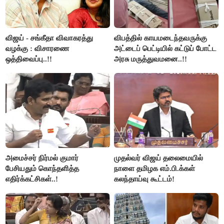
விஜய் - சங்கீதா விவாகரத்து
விபத்தில் காயமடைந்தவருக்கு
வழக்கு : விசாரணை
அட்டைப் பெட்டியில் கட்டுப் போட்ட
ஒத்திவைப்பு..!!
அரசு மருத்துவமனை..!!
அமைச்சர் நிர்மல் குமார்
முதல்வர் விஜய் தலைமையில்
பேசியதும் கொந்தளித்த
நாளை தமிழக எம்.பி.க்கள்
எதிர்க்கட்சிகள்..!
கலந்தாய்வு கூட்டம்!