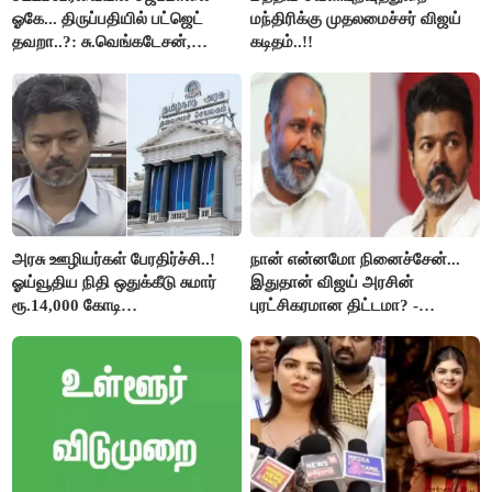
ஓகே... திருப்பதியில் பட்ஜெட்
மந்திரிக்கு முதலமைச்சர் விஜய்
தவறா..?: சு.வெங்கடேசன்,
கடிதம்..!!
திருமாவளவனுக்கு தமிழிசை
கேள்வி..!
அரசு ஊழியர்கள் பேரதிர்ச்சி..!
நான் என்னமோ நினைச்சேன்...
ஓய்வூதிய நிதி ஒதுக்கீடு சுமார்
இதுதான் விஜய் அரசின்
ரூ.14,000 கோடி
புரட்சிகரமான திட்டமா? -
குறைக்கப்பட்டுள்ளது..!
ஆர்.பி.உதயகுமார்..!