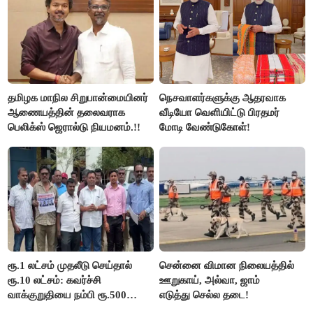
தமிழக மாநில சிறுபான்மையினர்
நெசவாளர்களுக்கு ஆதரவாக
ஆணையத்தின் தலைவராக
வீடியோ வெளியிட்டு பிரதமர்
பெலிக்ஸ் ஜெரால்டு நியமனம்.!!
மோடி வேண்டுகோள்!
ரூ.1 லட்சம் முதலீடு செய்தால்
சென்னை விமான நிலையத்தில்
ரூ.10 லட்சம்: கவர்ச்சி
ஊறுகாய், அல்வா, ஜாம்
வாக்குறுதியை நம்பி ரூ.500
எடுத்து செல்ல தடை!
கோடியை இழந்த திருப்பூர்