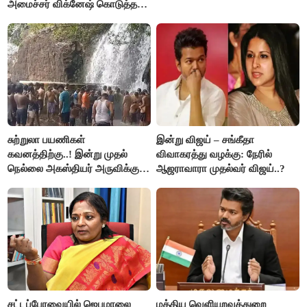
அமைச்சர் விக்னேஷ் கொடுத்த
விளக்கம்!
சுற்றுலா பயணிகள்
இன்று விஜய் – சங்கீதா
கவனத்திற்கு..! இன்று முதல்
விவாகரத்து வழக்கு: நேரில்
நெல்லை அகஸ்தியர் அருவிக்கு
ஆஜராவாரா முதல்வர் விஜய்..?
செல்ல தடை..!
சட்டப்பேரவையில் ஜெபமாலை
மத்திய வெளியுறவுத்துறை