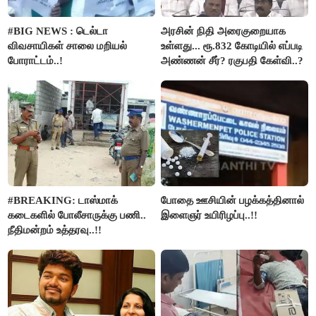
#BIG NEWS : டெல்டா
அரசின் நிதி அரைகுறையாக
விவசாயிகள் சாலை மறியல்
உள்ளது... ரூ.832 கோடியில் எப்படி
போராட்டம்..!
அண்ணன் சீர்? ரகுபதி கேள்வி..?
#BREAKING: டாஸ்மாக்
போதை ஊசியின் பழக்கத்தினால்
கடைகளில் போலீசாருக்கு பணி..
இளைஞர் உயிரிழப்பு..!!
நீதிமன்றம் உத்தரவு..!!