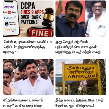
மக்கள்!
'செப்டோ, புக்மைஷோ' உள்ளிட்ட 9
இது வெறும் அரசியல்
'டிஜிட்டல்' நிறுவனங்களுக்கு
பழிவாங்கும் செயலாக தான்
அபராதம்..!
தெரிகிறது பி.ஆர் சுந்தர் கைதிற்கு
சீமான் கடும் கண்டனம்..!
வீட்டுக்கே வருமா டாஸ்மாக்
இந்த மாவட்டத்திற்கு ஆக. 10-ந்
சரக்கு? பரவிய வதந்திக்கு
தேதி உள்ளூர் விடுமுறை..!