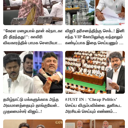
"கேரள மழையால் தான் கர்நாடகா
விஐபி தரிசனத்திற்கு செக்..! இனி
நீர் திறந்தது!": காவிரி
எந்த VIP கோயிலுக்கு வந்தாலும்
விவகாரத்தில் பாமக சௌமியா
கண்டிப்பாக இதை செய்யணும் -
அன்புமணி சாடல்!
அமைச்சர் ரமேஷ்..!
தமிழ்நாட்டு மக்களுக்காக அந்த
#JUST IN : ‘Cheap Politics’
அவமானத்தையும் தாங்குவேன்..
செய்ய விரும்பவில்லை. துளிகூட
முதலமைச்சர் விஜய்..!
அரசியல் செய்யும் எண்ணம்
இல்லை - உதயநிதிக்கு முதல்வர்
விஜய் பதில்!