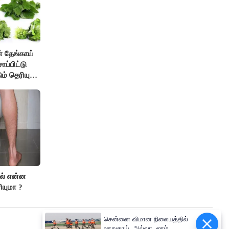
் தேங்காய்
ாப்பிட்டு
ும் தெரியுமா
ால் என்ன
ியுமா ?
சென்னை விமான நிலையத்தில்
ஊறுகாய், அல்வா, ஜாம்