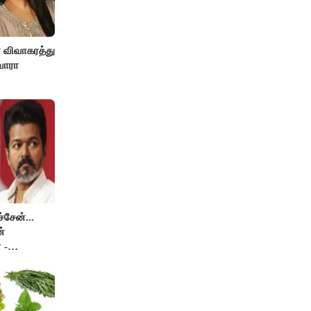
ா விவாகரத்து
வாரா
சேன்...
்
 -