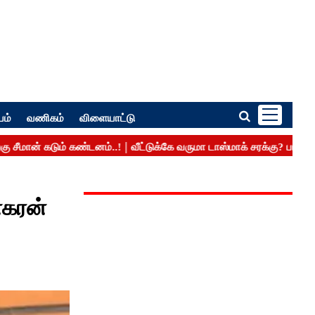
பம்
வணிகம்
விளையாட்டு
னகரன்