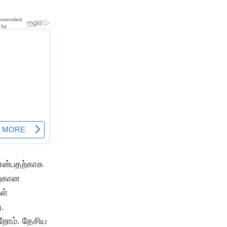
 என்பதற்காக
ற்கான
ள்
.
றோம். தேசிய