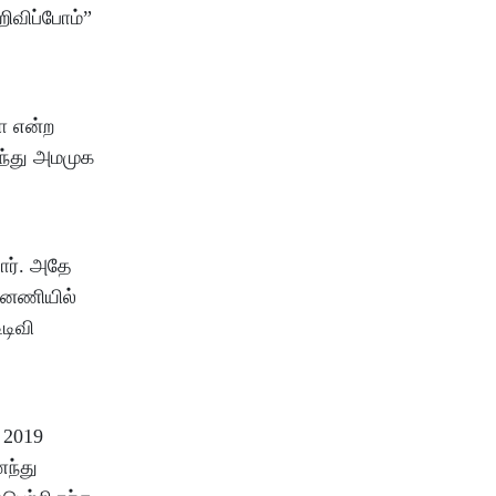
றிவிப்போம்”
தோ என்ற
ுந்து அமமுக
ார். அதே
்னணியில்
டிவி
 2019
ந்து