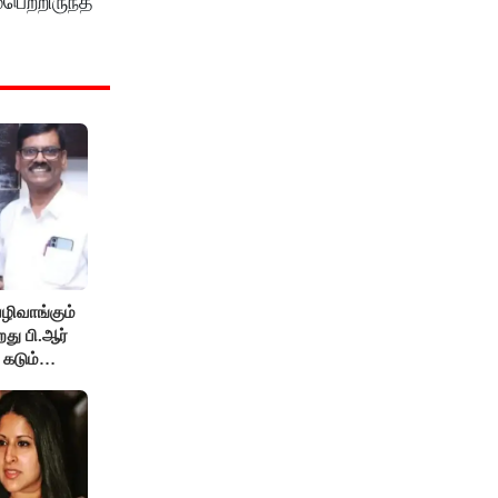
ெற்றிருந்த
ழிவாங்கும்
து பி.ஆர்
 கடும்