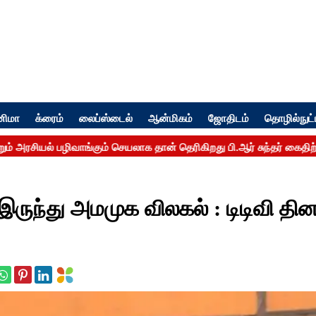
னிமா
க்ரைம்
லைப்ஸ்டைல்
ஆன்மிகம்
ஜோதிடம்
தொழில்நுட்
ருந்து அமமுக விலகல் : டிடிவி தி