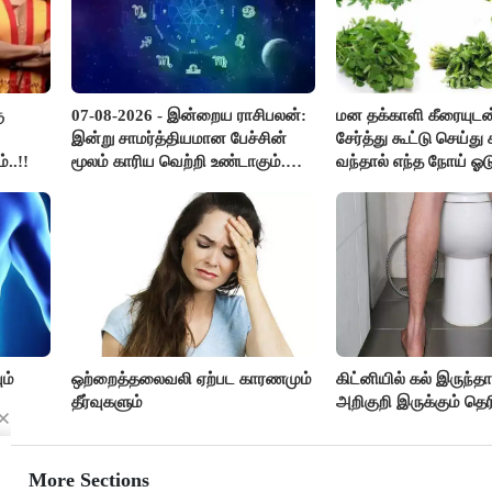
ு
07-08-2026 - இன்றைய ராசிபலன்:
மன தக்காளி கீரையுடன
இன்று சாமர்த்தியமான பேச்சின்
சேர்த்து கூட்டு செய்து ச
..!!
மூலம் காரிய வெற்றி உண்டாகும்.
வந்தால் எந்த நோய் ஓட
அடுத்தவரை நம்பி பொறுப்புகளை
?
ஒப்படைப்பதில் கவனம் தேவை..!
ம்
ஒற்றைத்தலைவலி ஏற்பட காரணமும்
கிட்னியில் கல் இருந்த
தீர்வுகளும்
அறிகுறி இருக்கும் தெர
More Sections