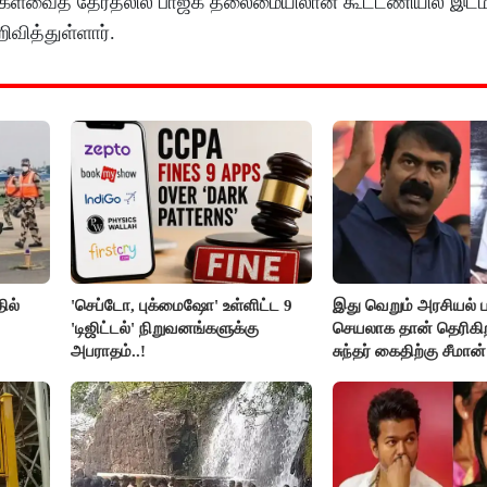
மக்களவைத் தேர்தலில் பாஜக தலைமையிலான கூட்டணியில் இடம்ப
வித்துள்ளார்.
ில்
'செப்டோ, புக்மைஷோ' உள்ளிட்ட 9
இது வெறும் அரசியல் ப
'டிஜிட்டல்' நிறுவனங்களுக்கு
செயலாக தான் தெரிகிற
அபராதம்..!
சுந்தர் கைதிற்கு சீமான்
கண்டனம்..!