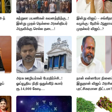
0-ந்
சுற்றுலா பயணிகள் கவனத்திற்கு..!
இன்று விஜய் – சங்கீத
இன்று முதல் நெல்லை அகஸ்தியர்
வழக்கு: நேரில் ஆஜரா
அருவிக்கு செல்ல தடை..!
முதல்வர் விஜய்..?
அரசு ஊழியர்கள் பேரதிர்ச்சி..!
நான் என்னமோ நினைச்
ஜய்
ஓய்வூதிய நிதி ஒதுக்கீடு சுமார்
இதுதான் விஜய் அரசின
ரூ.14,000 கோடி
புரட்சிகரமான திட்டமா?
குறைக்கப்பட்டுள்ளது..!
ஆர்.பி.உதயகுமார்..!