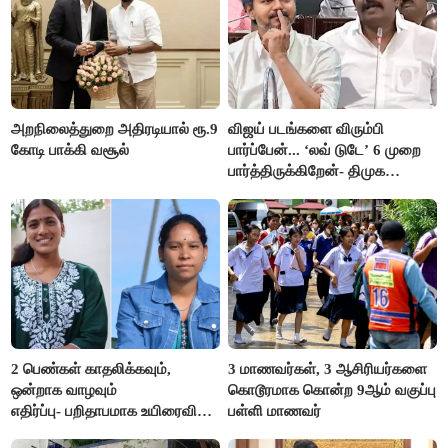
அறநிலைத்துறை அதிரடியால் ரூ.9
விஜய் படங்களை விரும்பி
கோடி பாக்கி வசூல்
பார்ப்பேன்... ‘லவ் டுடே’ 6 முறை
பார்த்திருக்கிறேன்- திமுக
எம்.எல்.ஏ.நெகிழ்ச்சி
2 பெண்கள் காதலிக்கவும்,
3 மாணவர்கள், 3 ஆசிரியர்களை
ஒன்றாக வாழவும்
கொடூரமாக கொன்ற 9ஆம் வகுப்பு
எதிர்ப்பு- பறிதாபமாக உயிரைவிட்ட
பள்ளி மாணவர்
ஜோடி