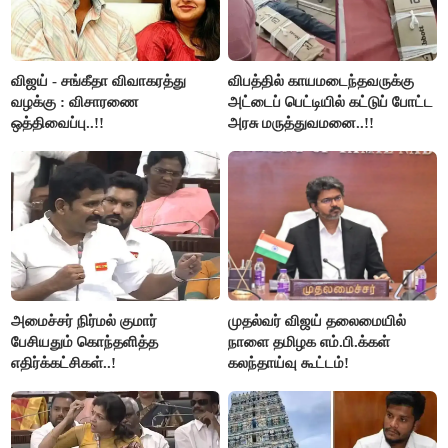
விஜய் - சங்கீதா விவாகரத்து
விபத்தில் காயமடைந்தவருக்கு
வழக்கு : விசாரணை
அட்டைப் பெட்டியில் கட்டுப் போட்ட
ஒத்திவைப்பு..!!
அரசு மருத்துவமனை..!!
அமைச்சர் நிர்மல் குமார்
முதல்வர் விஜய் தலைமையில்
பேசியதும் கொந்தளித்த
நாளை தமிழக எம்.பி.க்கள்
எதிர்க்கட்சிகள்..!
கலந்தாய்வு கூட்டம்!