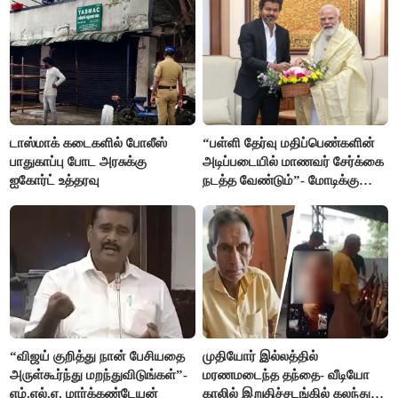
டாஸ்மாக் கடைகளில் போலீஸ்
“பள்ளி தேர்வு மதிப்பெண்களின்
பாதுகாப்பு போட அரசுக்கு
அடிப்படையில் மாணவர் சேர்க்கை
ஐகோர்ட் உத்தரவு
நடத்த வேண்டும்”- மோடிக்கு
விஜய் கடிதம்
“விஜய் குறித்து நான் பேசியதை
முதியோர் இல்லத்தில்
அருள்கூர்ந்து மறந்துவிடுங்கள்”-
மரணமடைந்த தந்தை- வீடியோ
எம்.எல்.ஏ. மார்க்கண்டேயன்
காலில் இறுதிச்சடங்கில் கலந்து