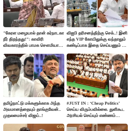
"கேரள மழையால் தான் கர்நாடகா
விஐபி தரிசனத்திற்கு செக்..! இனி
நீர் திறந்தது!": காவிரி
எந்த VIP கோயிலுக்கு வந்தாலும்
விவகாரத்தில் பாமக சௌமியா
கண்டிப்பாக இதை செய்யணும் -
அன்புமணி சாடல்!
அமைச்சர் ரமேஷ்..!
தமிழ்நாட்டு மக்களுக்காக அந்த
#JUST IN : ‘Cheap Politics’
அவமானத்தையும் தாங்குவேன்..
செய்ய விரும்பவில்லை. துளிகூட
முதலமைச்சர் விஜய்..!
அரசியல் செய்யும் எண்ணம்
இல்லை - உதயநிதிக்கு முதல்வர்
விஜய் பதில்!