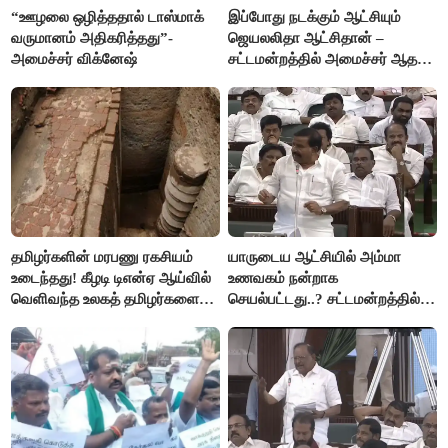
“ஊழலை ஒழித்ததால் டாஸ்மாக்
இப்போது நடக்கும் ஆட்சியும்
வருமானம் அதிகரித்தது”-
ஜெயலலிதா ஆட்சிதான் –
அமைச்சர் விக்னேஷ்
சட்டமன்றத்தில் அமைச்சர் ஆதவ்
அர்ஜுனா அதிரடி பேச்சு!
தமிழர்களின் மரபணு ரகசியம்
யாருடைய ஆட்சியில் அம்மா
உடைந்தது! கீழடி டிஎன்ஏ ஆய்வில்
உணவகம் நன்றாக
வெளிவந்த உலகத் தமிழர்களை
செயல்பட்டது..? சட்டமன்றத்தில்
மெய்சிலிர்க்க வைக்கும் உண்மை!
நடந்த காரசார விவாதம்..!