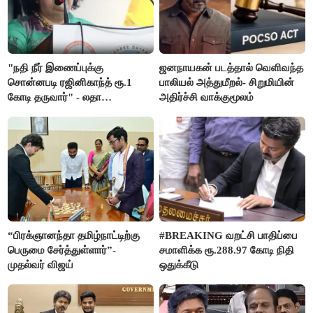
"நதி நீர் இணைப்புக்கு
ஜனநாயகன் படத்தால் வெளிவந்த
சொன்னபடி ரஜினிகாந்த் ரூ.1
பாலியல் அத்துமீறல்- சிறுமியின்
கோடி தருவார்" - லதா
அதிர்ச்சி வாக்குமூலம்
ரஜினிகாந்த்
“பிரக்ஞானந்தா தமிழ்நாட்டிற்கு
#BREAKING வறட்சி பாதிப்பை
பெருமை சேர்த்துள்ளார்”-
சமாளிக்க ரூ.288.97 கோடி நிதி
முதல்வர் விஜய்
ஒதுக்கீடு