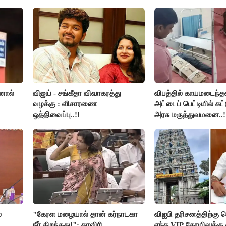
னால்
விஜய் - சங்கீதா விவாகரத்து
விபத்தில் காயமடைந்த
வழக்கு : விசாரணை
அட்டைப் பெட்டியில் கட்
ஒத்திவைப்பு..!!
அரசு மருத்துவமனை..!
்
"கேரள மழையால் தான் கர்நாடகா
விஐபி தரிசனத்திற்கு ச
நீர் திறந்தது!": காவிரி
எந்த VIP கோயிலுக்கு 