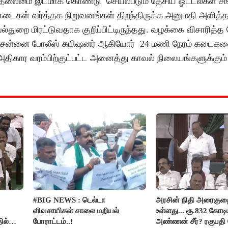
ை தலைமை இடமாக கொண்டு செயல்படும் தேசிய ஓட்டல்கள் சங
் கடைகள் வர்த்தக நிறுவனங்கள் திறந்திருக்க அனுமதி அளித்
்துறை மிரட்டுவதாக குறிப்பிட்டிருந்தது. வழக்கை விசாரித
ற்றும் சென்னை போலீஸ் கமிஷனர் ஆகியோர் 24 மணி நேரம் கடைக
அதிகார வரம்பிற்குட்பட்ட அனைத்து காவல் நிலையங்களுக்கும் 
#BIG NEWS : டெல்டா
அரசின் நிதி அரைகு
விவசாயிகள் சாலை மறியல்
உள்ளது... ரூ.832 கோடிய
ில்
போராட்டம்..!
அண்ணன் சீர்? ரகுபதி 