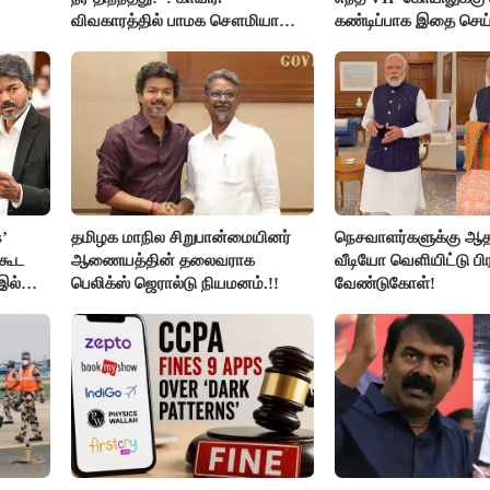
விவகாரத்தில் பாமக சௌமியா
கண்டிப்பாக இதை செய்
அன்புமணி சாடல்!
அமைச்சர் ரமேஷ்..!
’
தமிழக மாநில சிறுபான்மையினர்
நெசவாளர்களுக்கு ஆ
ிகூட
ஆணையத்தின் தலைவராக
வீடியோ வெளியிட்டு பி
 இல்லை
பெலிக்ஸ் ஜெரால்டு நியமனம்.!!
வேண்டுகோள்!
ய்