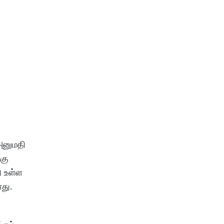
 அனுமதி
்கு
ி உள்ள
ளது.