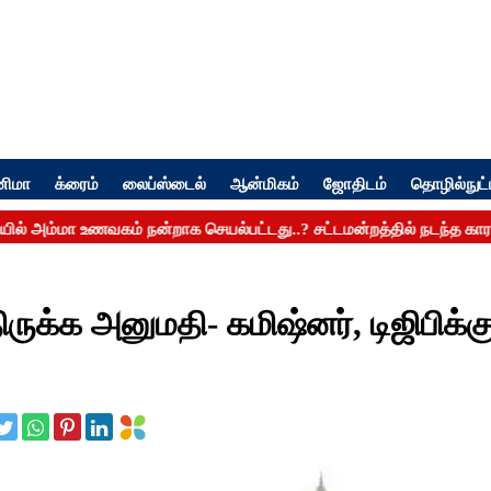
னிமா
க்ரைம்
லைப்ஸ்டைல்
ஆன்மிகம்
ஜோதிடம்
தொழில்நுட்
ுக்க அனுமதி- கமிஷ்னர், டிஜிபிக்க