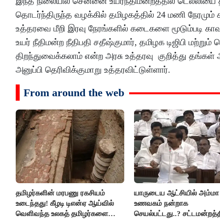
இந்த நிலையில் சென்னை உயர்நீதிமன்றத்தில் டெல்லிய
தொடர்ந்திருந்த வழக்கில் தமிழகத்தில் 24 மணி நேரமும
உத்தரவை மீறி இரவு நேரங்களில் கடைகளை மூடும்படி காவல
உயர் நீதிமன்ற நீதிபதி சதீஷ்குமார், தமிழக டிஜிபி ம
திறந்துவைக்கலாம் என்ற அரசு உத்தரவு குறித்து தங்கள் 
அனுப்பி தெரிவிக்குமாறு உத்தரவிட்டுள்ளார்.
From around the web
தமிழர்களின் மரபணு ரகசியம்
யாருடைய ஆட்சியில் அம்மா
உடைந்தது! கீழடி டிஎன்ஏ ஆய்வில்
உணவகம் நன்றாக
வெளிவந்த உலகத் தமிழர்களை
செயல்பட்டது..? சட்டமன்றத்த