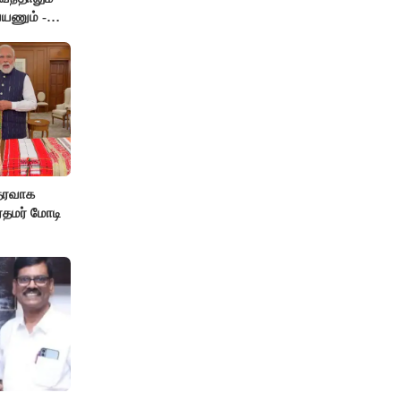
யணும் -
தரவாக
ரதமர் மோடி