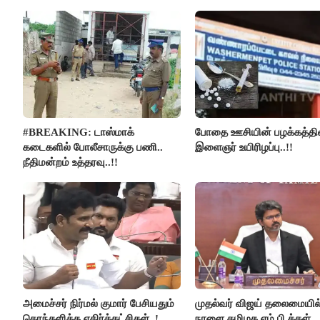
மெய்சிலிர்க்க வைக்கும் உண்மை!
நடந்த காரசார விவாதம்..!
#BREAKING: டாஸ்மாக்
போதை ஊசியின் பழக்கத்தி
கடைகளில் போலீசாருக்கு பணி..
இளைஞர் உயிரிழப்பு..!!
நீதிமன்றம் உத்தரவு..!!
அமைச்சர் நிர்மல் குமார் பேசியதும்
முதல்வர் விஜய் தலைமையில
கொந்தளித்த எதிர்க்கட்சிகள்..!
நாளை தமிழக எம்.பி.க்கள்