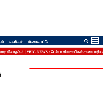
பம்
வணிகம்
விளையாட்டு
ு