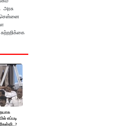
்கம்
த அரசு
்த சென்னை
ளை
சுற்றறிக்கை
றையாக
ில் எப்படி
கேள்வி..?