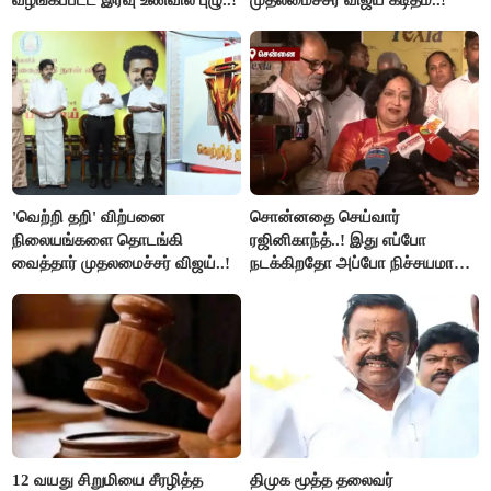
'வெற்றி தறி' விற்பனை
சொன்னதை செய்வார்
நிலையங்களை தொடங்கி
ரஜினிகாந்த்..! இது எப்போ
வைத்தார் முதலமைச்சர் விஜய்..!
நடக்கிறதோ அப்போ நிச்சயமாக
ரஜினி ₹1 கோடி தருவார் - லதா
ரஜினிகாந்த்..!
12 வயது சிறுமியை சீரழித்த
திமுக மூத்த தலைவர்