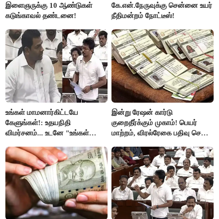
இளைஞருக்கு 10 ஆண்டுகள்
கே.என்.நேருவுக்கு சென்னை உயர்
கடுங்காவல் தண்டனை!
நீதிமன்றம் நோட்டீஸ்!
உங்கள் மாமனார்கிட்டயே
இன்று ரேஷன் கார்டு
கேளுங்கள்!: உதயநிதி
குறைதீர்க்கும் முகாம்! பெயர்
விமர்சனம்... உடனே "உங்கள்
மாற்றம், விரல்ரேகை பதிவு செய்ய
அப்பாவிடம் கேளுங்கள்" என
அரிய வாய்ப்பு!
ஆதவ் அர்ஜுனா பதிலடி!