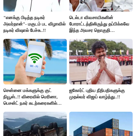
"எனக்கு பிடித்த நடிகர்
டெல்டா விவசாயிகளின்
அவர்தான்"- மகுடம் பட விழாவில்
போராட்டத்திலிருந்து தப்பிக்கவே
நடிகர் விஷால் பேச்சு..!!
இந்த அவசர தொகுதி
மறுவரையறை நாடகத்தை
அரங்கேற்றுகிறார் முதலமைச்சர் -
திமுக ஐடி விங்..!!
சென்னை மக்களுக்கு குட்
ஐகோர்ட் புதிய நீதிபதிகளுக்கு
நியூஸ்..!! விரைவில் மெரினா,
முதல்வர் விஜய் வாழ்த்து..!!
பெசன்ட் நகர் கடற்கரைகளில்
இலவச Wi-Fi வசதி..!!