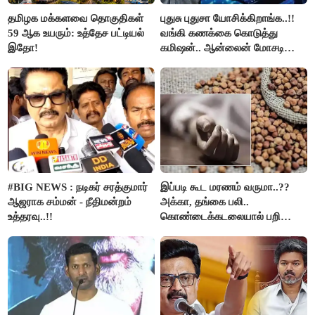
தமிழக மக்களவை தொகுதிகள்
புதுசு புதுசா யோசிக்கிறாங்க..!!
59 ஆக உயரும்: உத்தேச பட்டியல்
வங்கி கணக்கை கொடுத்து
இதோ!
கமிஷன்.. ஆன்லைன் மோசடி
கும்பலுக்கு உதவிய வாலிபர்
கைது..!!
#BIG NEWS : நடிகர் சரத்குமார்
இப்படி கூட மரணம் வருமா..??
ஆஜராக சம்மன் - நீதிமன்றம்
அக்கா, தங்கை பலி..
உத்தரவு..!!
கொண்டைக்கடலையால் பறிபோன
உயிர்கள்..!!