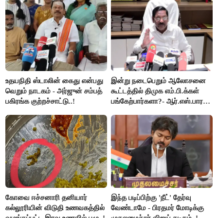
செய்தி!
உதயநிதி ஸ்டாலின் கைது என்பது
இன்று நடைபெறும் ஆலோசனை
வெறும் நாடகம் - அர்ஜுன் சம்பத்
கூட்டத்தில் திமுக எம்.பி.க்கள்
பகிரங்க குற்றச்சாட்டு..!
பங்கேற்பார்களா?- ஆர்.எஸ்.பாரதி
விளக்கம்..!
கோவை ஈச்சனாரி தனியார்
இந்த படிப்பிற்கு 'நீட்' தேர்வு
கல்லூரியின் விடுதி உணவகத்தில்
வேண்டாமே - பிரதமர் மோடிக்கு
வழங்கப்பட்ட இரவு உணவில் புழு..!
முதலமைச்சர் விஜய் கடிதம்..!