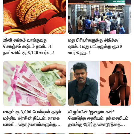
இனி தங்கம் வாங்குவது
மது பிரியர்களுக்கு அடுத்த
கொஞ்சம் கஷ்டம் தான்...4
ஷாக்..! மது பாட்டிலுக்கு ரூ.20
நாட்களில் ரூ.6,120 உயர்வு..!
உயர்கிறது..!
மாதம் ரூ.3,000 பென்ஷன் தரும்
விஜய்யின் 'ஜனநாயகன்'
மத்திய அரசின் திட்டம்! நாகை
கொடுத்த தைரியம்: தந்தையிடம்
மாவட்ட தொழிலாளர்களுக்கு
தனக்கு நேர்ந்த கொடூரத்தை
ஆட்சியர் வெளியிட்ட சூப்பர்
கூறிய சிறுமி!