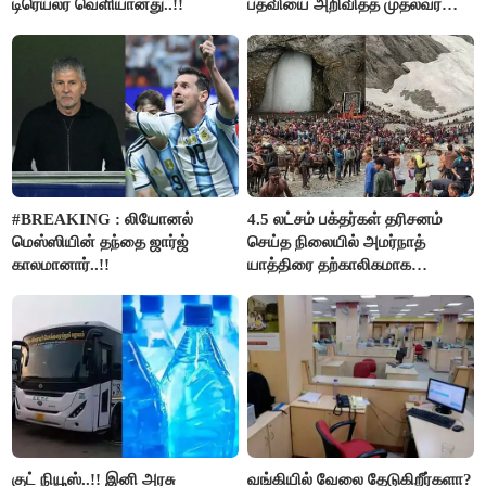
டிரெய்லர் வெளியானது..!!
பதவியை அறிவித்த முதல்வர்
விஜய்..!!
#BREAKING : லியோனல்
4.5 லட்சம் பக்தர்கள் தரிசனம்
மெஸ்ஸியின் தந்தை ஜார்ஜ்
செய்த நிலையில் அமர்நாத்
காலமானார்..!!
யாத்திரை தற்காலிகமாக
நிறுத்தம்..!!
குட் நியூஸ்..!! இனி அரசு
வங்கியில் வேலை தேடுகிறீர்களா?