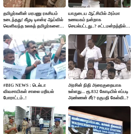
தமிழர்களின் மரபணு ரகசியம்
யாருடைய ஆட்சியில் அம்மா
உடைந்தது! கீழடி டிஎன்ஏ ஆய்வில்
உணவகம் நன்றாக
வெளிவந்த உலகத் தமிழர்களை
செயல்பட்டது..? சட்டமன்றத்தில்
மெய்சிலிர்க்க வைக்கும் உண்மை!
நடந்த காரசார விவாதம்..!
#BIG NEWS : டெல்டா
அரசின் நிதி அரைகுறையாக
விவசாயிகள் சாலை மறியல்
உள்ளது... ரூ.832 கோடியில் எப்படி
போராட்டம்..!
அண்ணன் சீர்? ரகுபதி கேள்வி..?