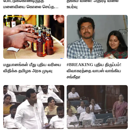
போட்டுக்கொண்டிருந்த
தங்கம் விலை! அதிரடி விலை
மனைவியை கொலை செய்த
உயர்வு
கணவர்!
மதுபானங்கள் மீது புதிய வரியை
#BREAKING புதிய திருப்பம்!
விதிக்க தமிழக அரசு முடிவு
விவாகரத்தை வாபஸ் வாங்கிய
சங்கீதா