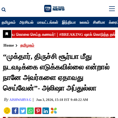
தமிழகம்
அரசியல்
மாவட்டங்கள்
இந்தியா
உலகம்
சினிமா
க்ரைம
Home
தமிழகம்
“முக்தார், திருச்சி சூர்யா மீது
நடவடிக்கை எடுக்கவில்லை என்றால்
நானே அவர்களை ஏதாவது
செய்வேன்”- அலிஷா அப்துல்லா
By
Jun 3, 2026, 15:18 IST
9:48:22 AM
AISHWARYA G