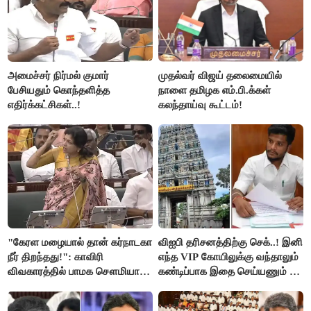
அமைச்சர் நிர்மல் குமார்
முதல்வர் விஜய் தலைமையில்
பேசியதும் கொந்தளித்த
நாளை தமிழக எம்.பி.க்கள்
எதிர்க்கட்சிகள்..!
கலந்தாய்வு கூட்டம்!
"கேரள மழையால் தான் கர்நாடகா
விஐபி தரிசனத்திற்கு செக்..! இனி
நீர் திறந்தது!": காவிரி
எந்த VIP கோயிலுக்கு வந்தாலும்
விவகாரத்தில் பாமக சௌமியா
கண்டிப்பாக இதை செய்யணும் -
அன்புமணி சாடல்!
அமைச்சர் ரமேஷ்..!