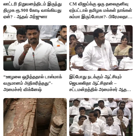
லாட்டரி நிறுவனத்திடம் இருந்து
CM விஜய்க்கு ஒரு தலைகுனிவு
திமுக ரூ.900 கோடி வாங்கியது
ஏற்பட்டால் தமிழக மக்கள் நாங்கள்
ஏன்? - ஆதவ் அர்ஜுனா
சும்மா இருப்போமா?- பிரேமலதா
விஜயகாந்த்
“ஊழலை ஒழித்ததால் டாஸ்மாக்
இப்போது நடக்கும் ஆட்சியும்
வருமானம் அதிகரித்தது”-
ஜெயலலிதா ஆட்சிதான் –
அமைச்சர் விக்னேஷ்
சட்டமன்றத்தில் அமைச்சர் ஆதவ்
அர்ஜுனா அதிரடி பேச்சு!