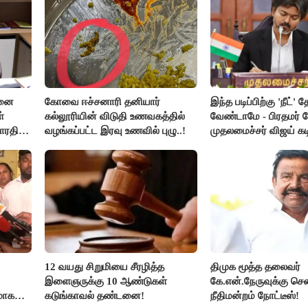
சனை
கோவை ஈச்சனாரி தனியார்
இந்த படிப்பிற்கு 'நீட்' த
்
கல்லூரியின் விடுதி உணவகத்தில்
வேண்டாமே - பிரதமர் ம
ாரதி
வழங்கப்பட்ட இரவு உணவில் புழு..!
முதலமைச்சர் விஜய் கடி
12 வயது சிறுமியை சீரழித்த
திமுக மூத்த தலைவர்
இளைஞருக்கு 10 ஆண்டுகள்
கே.என்.நேருவுக்கு செ
மாக
கடுங்காவல் தண்டனை!
நீதிமன்றம் நோட்டீஸ்!