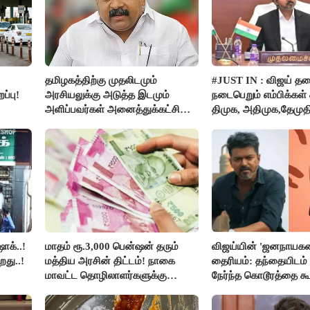
தமிழகத்திற்கு முதலிடமும்
#JUST IN : விஜய் த
ப்பு!
அரசியலுக்கு அடுத்த இடமும்
நடைபெறும் எம்பிக்கள் க
அளிப்பவர்கள் அனைத்துக்கட்சி
திமுக, அதிமுக,தேமுத
கூட்டத்தில் நிச்சயம் பங்கேற்பார்கள்
புறக்கணிப்பு..!
- மாணிக்கம் தாகூர்..!!
ாக்..!
மாதம் ரூ.3,000 பென்ஷன் தரும்
விஜய்யின் 'ஜனநாயகன
றது..!
மத்திய அரசின் திட்டம்! நாகை
தைரியம்: தந்தையிடம்
மாவட்ட தொழிலாளர்களுக்கு
நேர்ந்த கொடூரத்தை கூ
ஆட்சியர் வெளியிட்ட சூப்பர்
செய்தி!