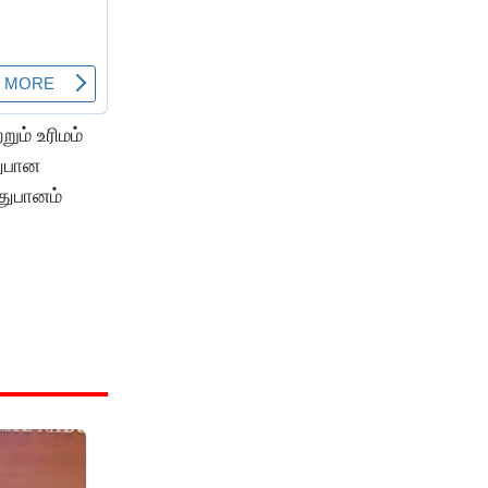
ம் உரிமம்
துபான
துபானம்