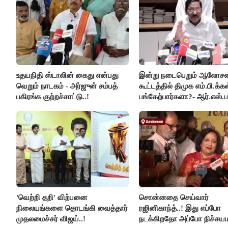
உதயநிதி ஸ்டாலின் கைது என்பது
இன்று நடைபெறும் ஆலோ
வெறும் நாடகம் - அர்ஜுன் சம்பத்
கூட்டத்தில் திமுக எம்.பி.க்கள
பகிரங்க குற்றச்சாட்டு..!
பங்கேற்பார்களா?- ஆர்.எஸ்.ப
விளக்கம்..!
'வெற்றி தறி' விற்பனை
சொன்னதை செய்வார்
நிலையங்களை தொடங்கி வைத்தார்
ரஜினிகாந்த்..! இது எப்போ
முதலமைச்சர் விஜய்..!
நடக்கிறதோ அப்போ நிச்சய