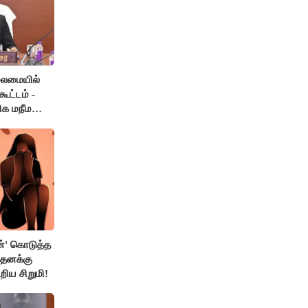
லைமையில்
ூட்டம் -
ிக மநீம
்' கொடுத்த
 தனக்கு
றிய சிறுமி!