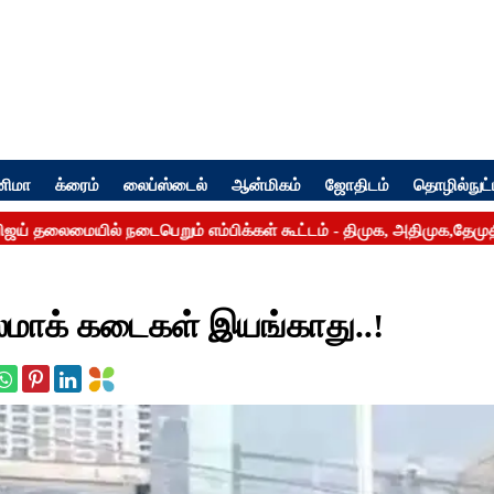
னிமா
க்ரைம்
லைப்ஸ்டைல்
ஆன்மிகம்
ஜோதிடம்
தொழில்நுட்
ஸ்மாக் கடைகள் இயங்காது..!