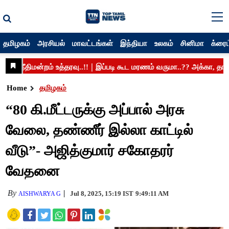
தமிழகம்
அரசியல்
மாவட்டங்கள்
இந்தியா
உலகம்
சினிமா
க்ரைம
Home
தமிழகம்
“80 கி.மீட்டருக்கு அப்பால் அரசு
வேலை, தண்ணீர் இல்லா காட்டில்
வீடு”- அஜித்குமார் சகோதரர்
வேதனை
By
Jul 8, 2025, 15:19 IST
9:49:11 AM
AISHWARYA G