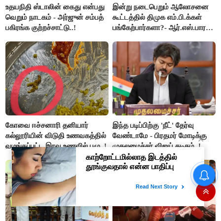
உதயநிதி ஸ்டாலின் கைது என்பது
இன்று நடைபெறும் ஆலோசனை
வெறும் நாடகம் - அர்ஜுன் சம்பத்
கூட்டத்தில் திமுக எம்.பி.க்கள்
பகிரங்க குற்றச்சாட்டு..!
பங்கேற்பார்களா?- ஆர்.எஸ்.பாரதி
விளக்கம்..!
கோவை ஈச்சனாரி தனியார்
இந்த படிப்பிற்கு 'நீட்' தேர்வு
கல்லூரியின் விடுதி உணவகத்தில்
வேண்டாமே - பிரதமர் மோடிக்கு
வழங்கப்பட்ட இரவு உணவில் புழு..!
முதலமைச்சர் விஜய் கடிதம்..!
டெல்டா விவசாயிகளின்
போராட்டத்திலிருந்து தப்பிக்கவே
இந்த அவசர தொகுதி
மறுவரையறை நாடகத்தை
அரங்கேற்றுகிறார் முதலமைச்சர் -
திமுக ஐடி விங்..!!