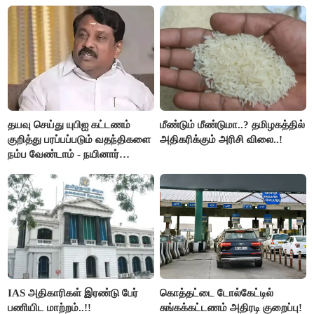
இரங்கல்..!!
அமெரிக்கா நிறைவேற்றம்..!!
தயவு செய்து யுபிஐ கட்டணம்
மீண்டும் மீண்டுமா..? தமிழகத்தில்
குறித்து பரப்பப்படும் வதந்திகளை
அதிகரிக்கும் அரிசி விலை..!
நம்ப வேண்டாம் - நயினார்
நாகேந்திரன்..!!
IAS அதிகாரிகள் இரண்டு பேர்
கொத்தட்டை டோல்கேட்டில்
பணியிட மாற்றம்..!!
சுங்கக்கட்டணம் அதிரடி குறைப்பு!