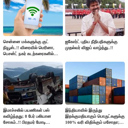
திமுக ஐடி விங்..!!
சென்னை மக்களுக்கு குட்
ஐகோர்ட் புதிய நீதிபதிகளுக்கு
நியூஸ்..!! விரைவில் மெரினா,
முதல்வர் விஜய் வாழ்த்து..!!
பெசன்ட் நகர் கடற்கரைகளில்
இலவச Wi-Fi வசதி..!!
இமாச்சலில் பயணிகள் பஸ்
இந்தியாவில் இருந்து
கவிழ்ந்தது; 8 பேர் பலியான
இறக்குமதியாகும் பொருட்களுக்கு
சோகம்..!! பிரதமர் மோடி
100% வரி விதிக்கும் மசோதா;