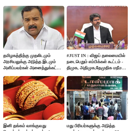
தமிழகத்திற்கு முதலிடமும்
#JUST IN : விஜய் தலைமையில்
அரசியலுக்கு அடுத்த இடமும்
நடைபெறும் எம்பிக்கள் கூட்டம் -
அளிப்பவர்கள் அனைத்துக்கட்சி
திமுக, அதிமுக,தேமுதிக மநீம
கூட்டத்தில் நிச்சயம்
புறக்கணிப்பு..!
பங்கேற்பார்கள் - மாணிக்கம்
தாகூர்..!!
இனி தங்கம் வாங்குவது
மது பிரியர்களுக்கு அடுத்த