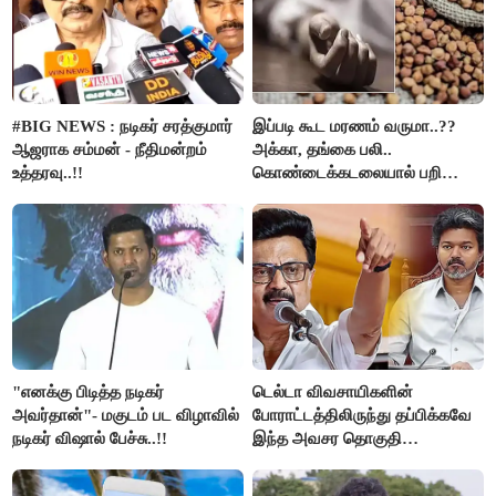
#BIG NEWS : நடிகர் சரத்குமார்
இப்படி கூட மரணம் வருமா..??
ஆஜராக சம்மன் - நீதிமன்றம்
அக்கா, தங்கை பலி..
உத்தரவு..!!
கொண்டைக்கடலையால் பறிபோன
உயிர்கள்..!!
"எனக்கு பிடித்த நடிகர்
டெல்டா விவசாயிகளின்
அவர்தான்"- மகுடம் பட விழாவில்
போராட்டத்திலிருந்து தப்பிக்கவே
நடிகர் விஷால் பேச்சு..!!
இந்த அவசர தொகுதி
மறுவரையறை நாடகத்தை
அரங்கேற்றுகிறார் முதலமைச்சர் -