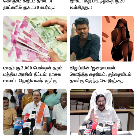
கொஞ்சம் கஷ்டம் தான்...4
ஷாக்..! மது பாட்டிலுக்கு ரூ.20
நாட்களில் ரூ.6,120 உயர்வு..!
உயர்கிறது..!
மாதம் ரூ.3,000 பென்ஷன் தரும்
விஜய்யின் 'ஜனநாயகன்'
மத்திய அரசின் திட்டம்! நாகை
கொடுத்த தைரியம்: தந்தையிடம்
மாவட்ட தொழிலாளர்களுக்கு
தனக்கு நேர்ந்த கொடூரத்தை
ஆட்சியர் வெளியிட்ட சூப்பர்
கூறிய சிறுமி!
செய்தி!