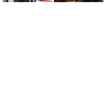
'வெற்றி தறி' விற்பனை
சொன்னதை செய்வார்
நிலையங்களை தொடங்கி
ரஜினிகாந்த்..! இது எப்போ
வைத்தார் முதலமைச்சர் விஜய்..!
நடக்கிறதோ அப்போ நிச்சயமாக
ரஜினி ₹1 கோடி தருவார் - லதா
ரஜினிகாந்த்..!
12 வயது சிறுமியை சீரழித்த
திமுக மூத்த தலைவர்
இளைஞருக்கு 10 ஆண்டுகள்
கே.என்.நேருவுக்கு சென்னை உயர்
கடுங்காவல் தண்டனை!
நீதிமன்றம் நோட்டீஸ்!