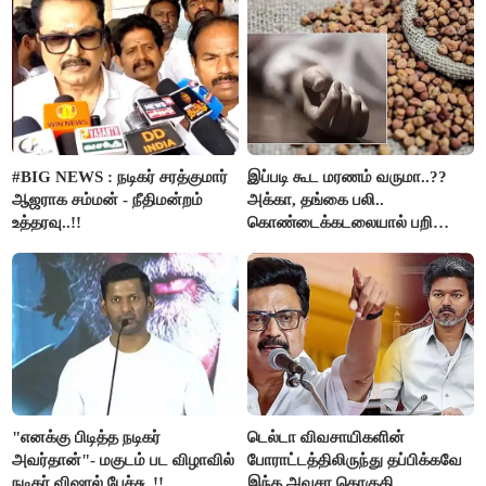
கைது..!!
#BIG NEWS : நடிகர் சரத்குமார்
இப்படி கூட மரணம் வருமா..??
ஆஜராக சம்மன் - நீதிமன்றம்
அக்கா, தங்கை பலி..
உத்தரவு..!!
கொண்டைக்கடலையால் பறிபோன
உயிர்கள்..!!
"எனக்கு பிடித்த நடிகர்
டெல்டா விவசாயிகளின்
அவர்தான்"- மகுடம் பட விழாவில்
போராட்டத்திலிருந்து தப்பிக்கவே
நடிகர் விஷால் பேச்சு..!!
இந்த அவசர தொகுதி