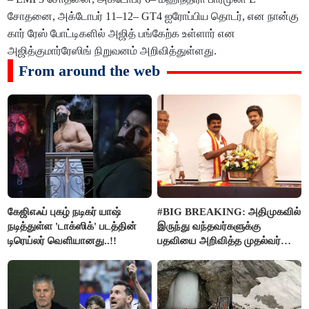
சோதனை, அக்டோபர் 11–12– GT4 ஐரோப்பிய தொடர், என நான்கு
கார் ரேஸ் போட்டிகளில் அஜித் பங்கேற்க உள்ளார் என
அஜித்குமார்ரேஸிங் நிறுவனம் அறிவித்துள்ளது.
From around the web
கேஜிஎஃப் புகழ் நடிகர் யாஷ்
#BIG BREAKING: அதிமுகவில்
நடித்துள்ள 'டாக்‌ஸிக்' படத்தின்
இருந்து வந்தவர்களுக்கு
டிரெய்லர் வெளியானது..!!
பதவியை அறிவித்த முதல்வர்
விஜய்..!!