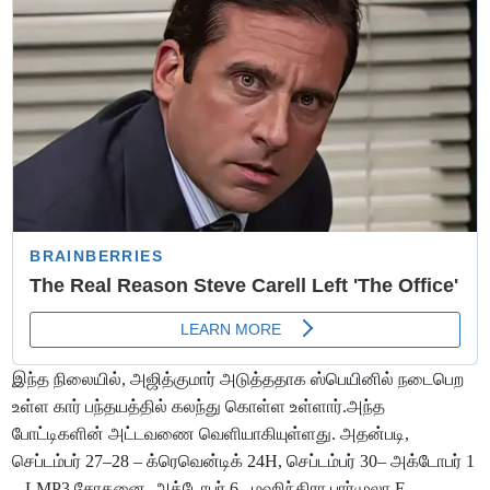
இந்த நிலையில், அஜித்குமார் அடுத்ததாக ஸ்பெயினில் நடைபெற
உள்ள கார் பந்தயத்தில் கலந்து கொள்ள உள்ளார்.அந்த
போட்டிகளின் அட்டவணை வெளியாகியுள்ளது. அதன்படி,
செப்டம்பர் 27–28 – க்ரெவென்டிக் 24H, செப்டம்பர் 30– அக்டோபர் 1
– LMP3 சோதனை, அக்டோபர் 6– மஹிந்திரா பார்முலா E