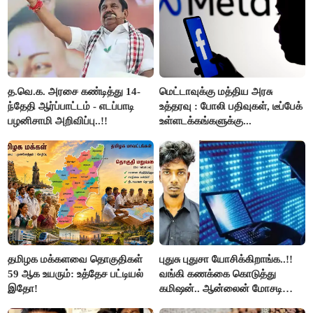
த.வெ.க. அரசை கண்டித்து 14-
மெட்டாவுக்கு மத்திய அரசு
ந்தேதி ஆர்ப்பாட்டம் - எடப்பாடி
உத்தரவு : போலி பதிவுகள், டீப்பேக்
பழனிசாமி அறிவிப்பு..!!
உள்ளடக்கங்களுக்கு...
தமிழக மக்களவை தொகுதிகள்
புதுசு புதுசா யோசிக்கிறாங்க..!!
59 ஆக உயரும்: உத்தேச பட்டியல்
வங்கி கணக்கை கொடுத்து
இதோ!
கமிஷன்.. ஆன்லைன் மோசடி
கும்பலுக்கு உதவிய வாலிபர்