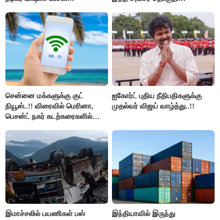
மறுவரையறை நாடகத்தை
அரங்கேற்றுகிறார் முதலமைச்சர் -
திமுக ஐடி விங்..!!
சென்னை மக்களுக்கு குட்
ஐகோர்ட் புதிய நீதிபதிகளுக்கு
நியூஸ்..!! விரைவில் மெரினா,
முதல்வர் விஜய் வாழ்த்து..!!
பெசன்ட் நகர் கடற்கரைகளில்
இலவச Wi-Fi வசதி..!!
இமாச்சலில் பயணிகள் பஸ்
இந்தியாவில் இருந்து