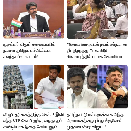
முதல்வர் விஜய் தலைமையில்
"கேரள மழையால் தான் கர்நாடகா
நாளை தமிழக எம்.பி.க்கள்
நீர் திறந்தது!": காவிரி
கலந்தாய்வு கூட்டம்!
விவகாரத்தில் பாமக சௌமியா
அன்புமணி சாடல்!
விஐபி தரிசனத்திற்கு செக்..! இனி
தமிழ்நாட்டு மக்களுக்காக அந்த
எந்த VIP கோயிலுக்கு வந்தாலும்
அவமானத்தையும் தாங்குவேன்..
கண்டிப்பாக இதை செய்யணும் -
முதலமைச்சர் விஜய்..!