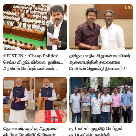
அமைச்சர் ரமேஷ்..!
#JUST IN : ‘Cheap Politics’
தமிழக மாநில சிறுபான்மையினர்
செய்ய விரும்பவில்லை. துளிகூட
ஆணையத்தின் தலைவராக
அரசியல் செய்யும் எண்ணம்
பெலிக்ஸ் ஜெரால்டு நியமனம்.!!
இல்லை - உதயநிதிக்கு முதல்வர்
விஜய் பதில்!
நெசவாளர்களுக்கு ஆதரவாக
ரூ.1 லட்சம் முதலீடு செய்தால்
வீடியோ வெளியிட்டு பிரதமர்
ரூ.10 லட்சம்: கவர்ச்சி