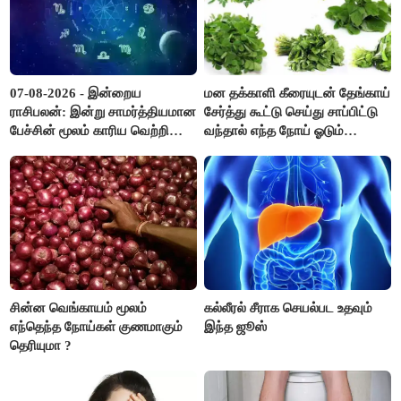
07-08-2026 - இன்றைய
மன தக்காளி கீரையுடன் தேங்காய்
ராசிபலன்: இன்று சாமர்த்தியமான
சேர்த்து கூட்டு செய்து சாப்பிட்டு
பேச்சின் மூலம் காரிய வெற்றி
வந்தால் எந்த நோய் ஓடும்
உண்டாகும். அடுத்தவரை நம்பி
தெரியுமா ?
பொறுப்புகளை ஒப்படைப்பதில்
கவனம் தேவை..!
சின்ன வெங்காயம் மூலம்
கல்லீரல் சீராக செயல்பட உதவும்
எந்தெந்த நோய்கள் குணமாகும்
இந்த ஜூஸ்
தெரியுமா ?