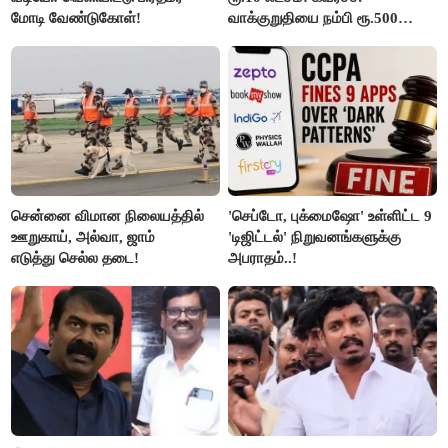
மோடி வேண்டுகோள்!
வாக்குறுதியை நம்பி ரூ.500
கோடியை இழந்த திருப்பூர்
மக்கள்!
சென்னை விமான நிலையத்தில்
'செப்டோ, புக்மைஷோ' உள்ளிட்ட 9
ஊறுகாய், அல்வா, ஜாம்
'டிஜிட்டல்' நிறுவனங்களுக்கு
எடுத்து செல்ல தடை!
அபராதம்..!