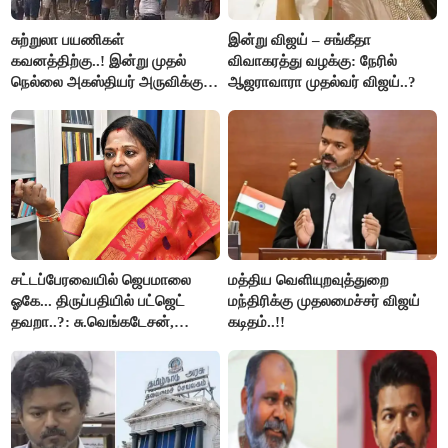
சுற்றுலா பயணிகள்
இன்று விஜய் – சங்கீதா
கவனத்திற்கு..! இன்று முதல்
விவாகரத்து வழக்கு: நேரில்
நெல்லை அகஸ்தியர் அருவிக்கு
ஆஜராவாரா முதல்வர் விஜய்..?
செல்ல தடை..!
சட்டப்பேரவையில் ஜெபமாலை
மத்திய வெளியுறவுத்துறை
ஓகே... திருப்பதியில் பட்ஜெட்
மந்திரிக்கு முதலமைச்சர் விஜய்
தவறா..?: சு.வெங்கடேசன்,
கடிதம்..!!
திருமாவளவனுக்கு தமிழிசை
கேள்வி..!