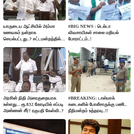
யாருடைய ஆட்சியில் அம்மா
#BIG NEWS : டெல்டா
உணவகம் நன்றாக
விவசாயிகள் சாலை மறியல்
செயல்பட்டது..? சட்டமன்றத்தில்
போராட்டம்..!
நடந்த காரசார விவாதம்..!
அரசின் நிதி அரைகுறையாக
#BREAKING: டாஸ்மாக்
உள்ளது... ரூ.832 கோடியில் எப்படி
கடைகளில் போலீசாருக்கு பணி..
அண்ணன் சீர்? ரகுபதி கேள்வி..?
நீதிமன்றம் உத்தரவு..!!