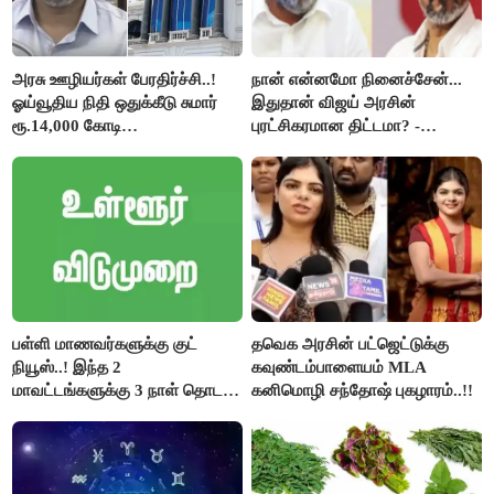
அரசு ஊழியர்கள் பேரதிர்ச்சி..!
நான் என்னமோ நினைச்சேன்...
ஓய்வூதிய நிதி ஒதுக்கீடு சுமார்
இதுதான் விஜய் அரசின்
ரூ.14,000 கோடி
புரட்சிகரமான திட்டமா? -
குறைக்கப்பட்டுள்ளது..!
ஆர்.பி.உதயகுமார்..!
பள்ளி மாணவர்களுக்கு குட்
தவெக அரசின் பட்ஜெட்டுக்கு
நியூஸ்..! இந்த 2
கவுண்டம்பாளையம் MLA
மாவட்டங்களுக்கு 3 நாள் தொடர்
கனிமொழி சந்தோஷ் புகழாரம்..!!
விடுமுறை..!